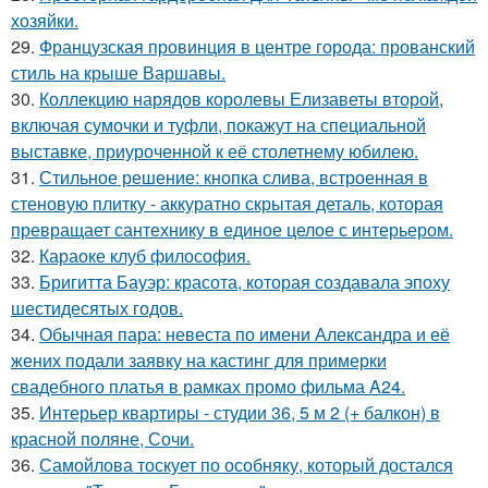
хозяйки.
29.
Французская провинция в центре города: прованский
стиль на крыше Варшавы.
30.
Коллекцию нарядов королевы Елизаветы второй,
включая сумочки и туфли, покажут на специальной
выставке, приуроченной к её столетнему юбилею.
31.
Стильное решение: кнопка слива, встроенная в
стеновую плитку - аккуратно скрытая деталь, которая
превращает сантехнику в единое целое с интерьером.
32.
Караоке клуб философия.
33.
Бригитта Бауэр: красота, которая создавала эпоху
шестидесятых годов.
34.
Обычная пара: невеста по имени Александра и её
жених подали заявку на кастинг для примерки
свадебного платья в рамках промо фильма A24.
35.
Интерьер квартиры - студии 36, 5 м 2 (+ балкон) в
красной поляне, Сочи.
36.
Самойлова тоскует по особняку, который достался