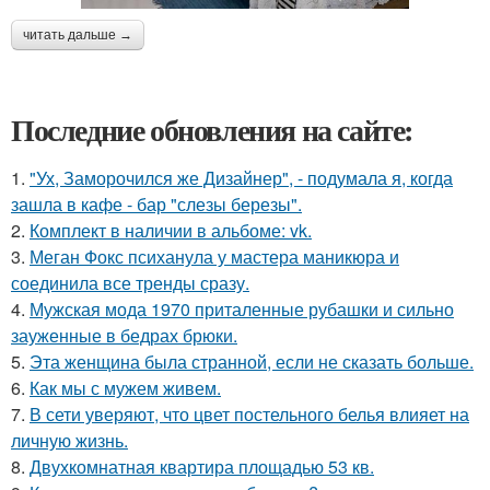
читать дальше →
Последние обновления на сайте:
1.
"Ух, Заморочился же Дизайнер", - подумала я, когда
зашла в кафе - бар "слезы березы".
2.
Комплект в наличии в альбоме: vk.
3.
Меган Фокс психанула у мастера маникюра и
соединила все тренды сразу.
4.
Мужская мода 1970 приталенные рубашки и сильно
зауженные в бедрах брюки.
5.
Эта женщина была странной, если не сказать больше.
6.
Как мы с мужем живем.
7.
В сети уверяют, что цвет постельного белья влияет на
личную жизнь.
8.
Двухкомнатная квартира площадью 53 кв.