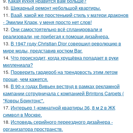
9.
Какая кухня нравится вам больше?
10.
Шикарный ремонт небольшой квартиры.
11.
Ваай, какой же простенький стиль у матери драконов
- Эмилии Кларк, у меня просто нет слов!
12.
Они самостоятельно всё спланировали и
реализовали, не прибегая к помощи дизайнера.
13.
В 1947 году Christian Dior совершил революцию в
мире моды, представив костюм Bar.
14.
Что происходит, когда хрущёвка попадает в руки
миллениала?
15.
Проверить гардероб на трендовость этим летом
проще, чем кажется.
16.
В 90-х годах Вивьен вествуд в рамках рекламной
кампании сотрудничала с компанией Brintons Carpets (
"Ковры Бринтонс".
17.
Интерьер 1-комнатной квартиры 36, 8 м 2 в ЖК
символ в Москве.
18.
Исповедь серийного переездного дизайнера -
организатора пространств.