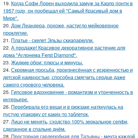
19.
Когда Софи Лорен выходила замуж за Карло понти в
1957 году, он пообещал ей "Самый Красивый дом в
Мире".
20.
Дом Леандера, похоже, настигло мейковерное
проклятие.
21.
Платье - скелет Эльзы скиапарелли.
22.
А продаже! Красивое декоративное растение для
дома "Аглонема Ferst Diamond".
23.
Жидкиe обои: плюсы и минуcы.
24.
Скромная просьба, произнесённая с искренностью и
детской наивностью, способна смягчить сердце даже
самого сурового человека.
25.
Гипсовое вдохновение - романтизм и утонченность в
интерьере.
26.
Перебирала его вещи и в рюкзаке наткнулась на
пустую упаковку от каких-то таблеток.
27.
Лицо не менять, сходство 100% зеркальное селфи,
сделанное в спальне днём.
28.
Просторная гардеробная для Татьяны - мечта каждой