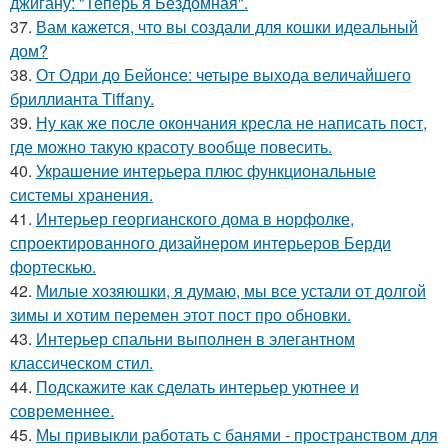
джигану: "Теперь я Бездомная".
37.
Вам кажется, что вы создали для кошки идеальный
дом?
38.
От Одри до Бейонсе: четыре выхода величайшего
бриллианта Tiffany.
39.
Ну как же после окончания кресла не написать пост,
где можно такую красоту вообще повесить.
40.
Украшение интерьера плюс функциональные
системы хранения.
41.
Интерьер георгианского дома в норфолке,
спроектированного дизайнером интерьеров Берди
фортескью.
42.
Милые хозяюшки, я думаю, мы все устали от долгой
зимы и хотим перемен этот пост про обновки.
43.
Интерьер спальни выполнен в элегантном
классическом стил.
44.
Подскажите как сделать интерьер уютнее и
современнее.
45.
Мы привыкли работать с банями - пространством для