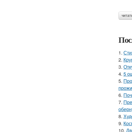
читат
Пос
1.
Сти
2.
Кру
3.
Отк
4.
5 о
5.
Про
прожи
6.
Поч
7.
Пре
оберн
8.
Худ
9.
Кос
10.
Дв