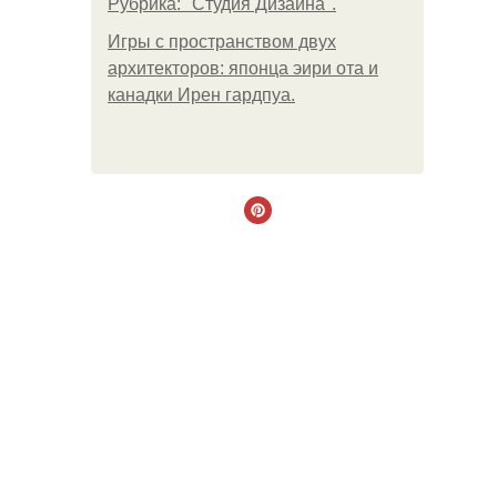
Рубрика: "Студия Дизайна".
Игры с пространством двух
архитекторов: японца эири ота и
канадки Ирен гардпуа.