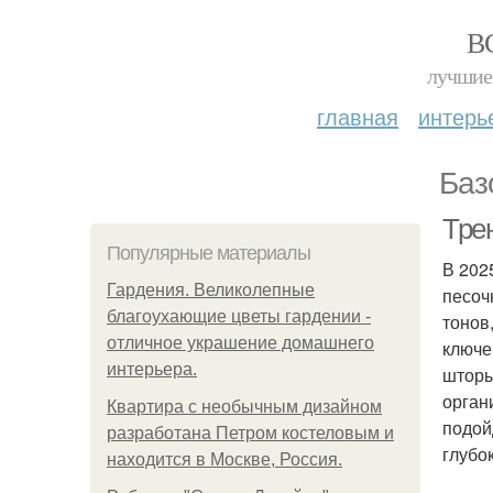
В
лучшие 
главная
интерь
Баз
Тре
Популярные материалы
В 202
Гардения. Великолепные
песоч
благоухающие цветы гардении -
тонов
отличное украшение домашнего
ключе
интерьера.
шторы
орган
Квартира с необычным дизайном
подой
разработана Петром костеловым и
глубо
находится в Москве, Россия.