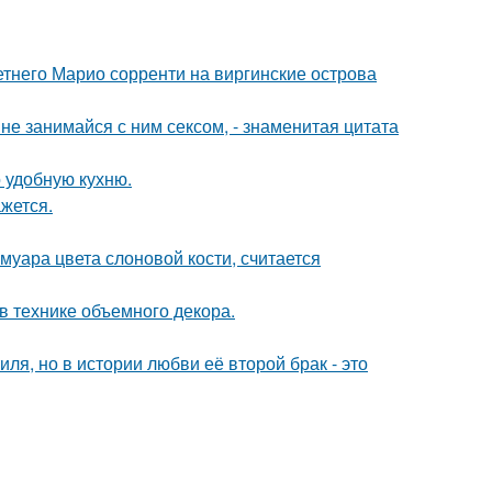
летнего Марио сорренти на виргинские острова
а не занимайся с ним сексом, - знаменитая цитата
 удобную кухню.
жется.
муара цвета слоновой кости, считается
 технике объемного декора.
ля, но в истории любви её второй брак - это