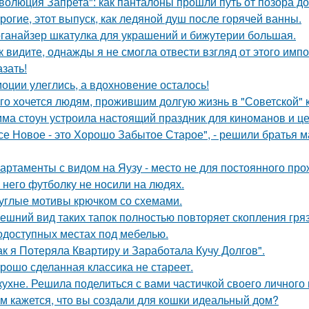
волюция Запрета": как панталоны прошли путь от позора д
рогие, этот выпуск, как ледяной душ после горячей ванны.
ганайзер шкатулка для украшений и бижутерии большая.
к видите, однажды я не смогла отвести взгляд от этого имп
азать!
оции улеглись, а вдохновение осталось!
го хочется людям, прожившим долгую жизнь в "Советской" 
ма стоун устроила настоящий праздник для киноманов и ц
се Новое - это Хорошо Забытое Старое", - решили братья 
артаменты с видом на Яузу - место не для постоянного пр
 него футболку не носили на людях.
углые мотивы крючком со схемами.
ешний вид таких тапок полностью повторяет скопления гря
одоступных местах под мебелью.
ак я Потеряла Квартиру и Заработала Кучу Долгов".
рошо сделанная классика не стареет.
кухне. Решила поделиться с вами частичкой своего личного
м кажется, что вы создали для кошки идеальный дом?