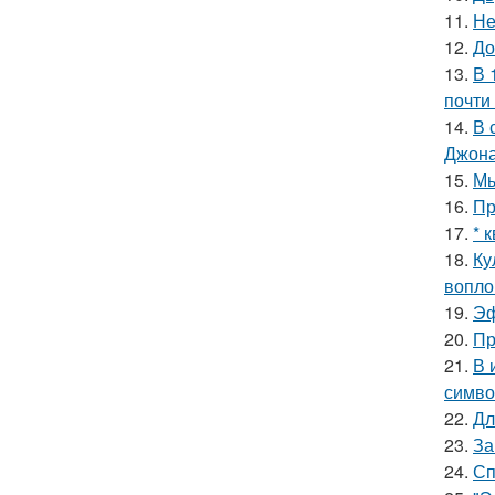
11.
Не
12.
До
13.
В 
почти
14.
В 
Джона
15.
Мы
16.
Пр
17.
* 
18.
Ку
вопло
19.
Эф
20.
Пр
21.
В 
симво
22.
Дл
23.
За
24.
Сп