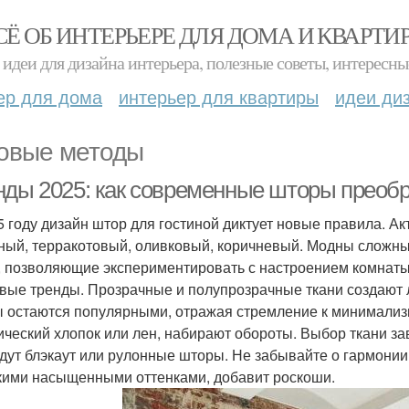
СЁ ОБ ИНТЕРЬЕРЕ ДЛЯ ДОМА И КВАРТИ
идеи для дизайна интерьера, полезные советы, интересны
ер для дома
интерьер для квартиры
идеи ди
овые методы
нды 2025: как современные шторы преобр
5 году дизайн штор для гостиной диктует новые правила. А
ный, терракотовый, оливковый, коричневый. Модны сложны
, позволяющие экспериментировать с настроением комнаты
вые тренды. Прозрачные и полупрозрачные ткани создают л
 остаются популярными, отражая стремление к минимализм
ический хлопок или лен, набирают обороты. Выбор ткани за
дут блэкаут или рулонные шторы. Не забывайте о гармонии ц
кими насыщенными оттенками, добавит роскоши.