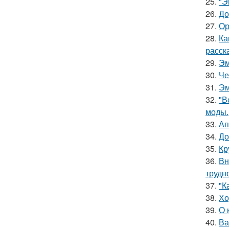
25.
"Э
26.
До
27.
Ор
28.
Ка
расск
29.
Эм
30.
Че
31.
Эм
32.
"В
моды.
33.
Ап
34.
До
35.
Кр
36.
Вн
трудн
37.
"К
38.
Хо
39.
О 
40.
Ва