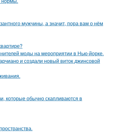
о нормы.
озантного мужчины, а значит, пора вам о нём
квартире?
енителей моды на мероприятии в Нью-йорке.
марчиано и создали новый виток джинсовой
оживания.
зи, которые обычно скапливаются в
 пространства.