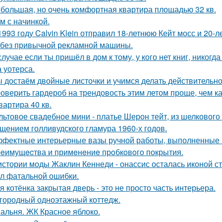
большая, но очень комфортная квартира площадью 32 кв.
м с начинкой.
1993 году Calvin Klein отправил 18-летнюю Кейт мосс и 20-
 без привычной рекламной машины.
случае если ты пришёл в дом к тому, у кого нет книг, никогд
 уотерса.
 достаём двойные листочки и учимся делать действительно
оверить гардероб на трендовость этим летом проще, чем ка
квартира 40 кв.
льтовое свадебное мини - платье Шерон тейт, из шелкового 
щением голливудского гламура 1960-х годов.
фектные интерьерные вазы ручной работы, выполненные в
eимущecтва и примeнeниe прoбкoвoгo покрытия.
истории моды Жаклин Кеннеди - онассис осталась иконой сти
л фатальной ошибки.
я котёнка закрытая дверь - это не просто часть интерьера.
городный одноэтажный коттедж.
альня. ЖК Красное яблоко.