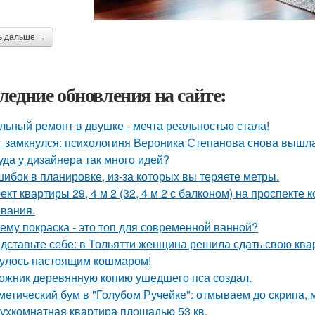
ь дальше →
ледние обновления на сайте:
льный ремонт в двушке - мечта реальностью стала!
г замкнулся: психологиня Вероника Степанова снова вышл
уда у дизайнера так много идей?
шибок в планировке, из-за которых вы теряете метры.
ект квартиры 29, 4 м 2 (32, 4 м 2 с балконом) на проспекте
вания.
ему покраска - это топ для современной ванной?
дставьте себе: в Тольятти женщина решила сдать свою кварт
улось настоящим кошмаром!
ожник деревянную копию ушедшего пса создал.
метический бум в "Голубом Ручейке": отмываем до скрипа,
ухкомнатная квартира площадью 53 кв.