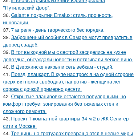
35.
И вновь отрывок из книги Юрия крылова
"Путиловский Двор".
36.
Galant в покрытии Emalux: стиль, прочность,
инновации.
37.
7 апреля - день творческого беспорядка.
38.
Заброшенный особняк в Самаре могут превратить в
дворец свадеб.
39.
В тот выходной мы с сестрой засиделись на кухне
допоздна, обсуждали новости и потягивали лёгкое вино.
40.
В Дзержинске накрыли сеть вебкам - студий.
41.
Поезд, плацкарт. В купе нас трое: я на одной стороне
(верхняя полка свободна), напротив - женщина лет
сорока с дочкой примерно десяти.
42.
Открытые планировки остаются популярными, но
комфорт требует зонирования без тяжелых стен и
сложного ремонта.
43.
Проект 1-комнатной квартиры 34 м 2 в ЖК Селигер
сити в Москве.
44.
Трещины на тротуарах превращаются в целые миры