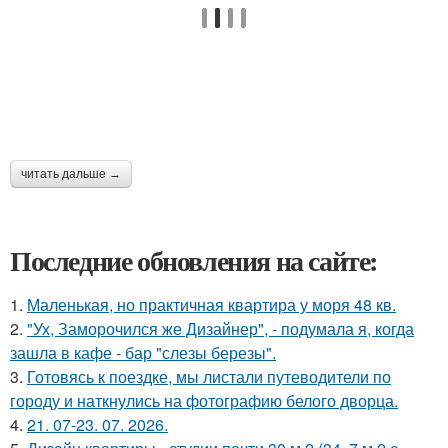
читать дальше →
Последние обновления на сайте:
1.
Маленькая, но практичная квартира у моря 48 кв.
2.
"Ух, Заморочился же Дизайнер", - подумала я, когда
зашла в кафе - бар "слезы березы".
3.
Готовясь к поездке, мы листали путеводители по
городу и наткнулись на фотографию белого дворца.
4.
21. 07-23. 07. 2026.