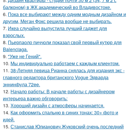
5.
Дизайн квартиры - студии почти 30 м 2 (34, 7 м 2 с
балконом) в ЖК академический во Владивостоке.
6.
Пока все выбирают между одним модным дизайном и
другим, Меган Фокс решила вообще не выбирать.
7.
Икеа случайно выпустила лучший гаджет для
взрослых.
8.
Пьерпаоло пиччоли показал свой первый кутюр для
Balenciaga.
9.
"Уже не Гений".
10.
Мы индивидуально работаем с каждым клиентом.
11.
38-Летняя певица Рианна снялась для издания экс -
главного редактора британского Vogue Эдварда
эннинфула 72ee.
12.
Начало работы: В начале работы с дизайнером
интерьера важно обговорить:
13.
Хороший дизайн с атмосферы начинается.
14.
Как оформить спальню в синих тонах: 30+ фото и
идей.
15.
Станислав Юлианович Жуковский очень последний