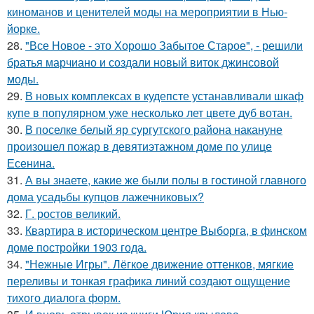
киноманов и ценителей моды на мероприятии в Нью-
йорке.
28.
"Все Новое - это Хорошо Забытое Старое", - решили
братья марчиано и создали новый виток джинсовой
моды.
29.
В новых комплексах в кудепсте устанавливали шкаф
купе в популярном уже несколько лет цвете дуб вотан.
30.
В поселке белый яр сургутского района накануне
произошел пожар в девятиэтажном доме по улице
Есенина.
31.
А вы знаете, какие же были полы в гостиной главного
дома усадьбы купцов лажечниковых?
32.
Г. ростов великий.
33.
Квартира в историческом центре Выборга, в финском
доме постройки 1903 года.
34.
"Нежные Игры". Лёгкое движение оттенков, мягкие
переливы и тонкая графика линий создают ощущение
тихого диалога форм.