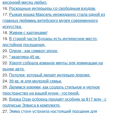
весенний месяц любил.
16.
Роскошные интерьеры со свободным входом.
17.
Рыжая кошка Марсель неожиданно стала одной из
главных любимиц витебского музея современного
искусства.
18.
Живем с картинами!
19.
В старой части Бухары есть интересное место,
достойное посещения.
20.
Олени - как символ эпохи.
21.
* квартира 45 кв.
22.
Xiaomi собрала команду мечты для доминации на
рынке авто.
23.
Потолок, который делает интерьер дороже.
24.
39 кв. м для молодой семьи.
25.
Делимся идеями, как создать стильное и уютное
пространство на вашей кухне - гостиной.
26.
Вдова Оззи осборна продаёт особняк за $17 млн - с
подписью Элвиса в комплекте.
27.
Эмма стоун устроила настоящий праздник для