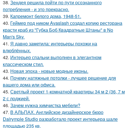
38.
Зендея решила пойти по пути осознанного
потребления - и это прекрасно.
39.
Капремонт белого дома, 1948-51.
40.
Геймер под ником Avaslash создал копию ресторана
красти краб из "Губка Боб Квадратные Штаны" в No
Man's Sky.
41.
Я давно заметила: интерьеры похожи на
влюблённых.
42.
Интерьер спальни выполнен в элегантном
классическом стил.
43.
Новая эпоха - новые модные иконы.
44.
Почему натяжные потолки - лучшее решение для
вашего дома или офиса.
45.
Светлый проект 1-комнатной квартиры 34 м 2 (36, 7 м
2 с лоджией.
46.
Зачем нужна химчистка мебели?
47.
В АЛЬПАХ. Английское дизайнерское бюро
Dalrymple Studio разработало проект интерьера шале
площадью 235 кв.