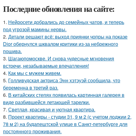
Последние обновления на сайте:
1.
Нейросети добрались до семейных чатов, и теперь
под угрозой мамины нервы.
2.
Детали решают всё: выход приянки чопры на показе
Dior обернулся шквалом критики из-за небрежного
пошива.
3.
Шагаюпомоскве. И снова чудесные мгновения
встречи, незабываемые впечатления!
4.
Как мы с мужем живем.
5.
Голливудская актриса Энн хэтэуэй сообщила, что
беременна в третий раз.
6.
В китайских степях появилась картинная галерея в
виде разбившейся летающей тарелки.
7.
Светлая, красивая и уютная квартира.
8.
Проект квартиры - студии 31, 9 м 2 (с учетом лоджии 2,
78 м 2) на будапештской улице в Санкт-петербурге для
постоянного проживания.