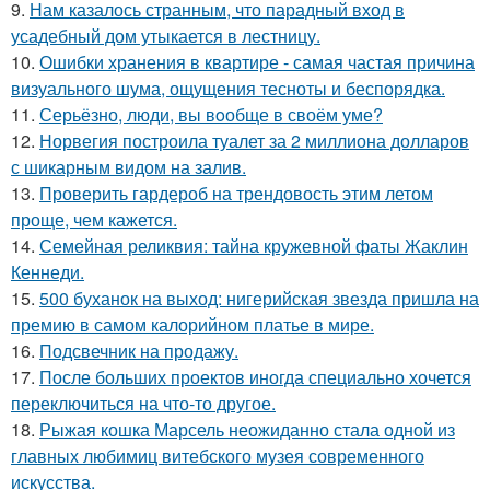
9.
Нам казалось странным, что парадный вход в
усадебный дом утыкается в лестницу.
10.
Ошибки хранения в квартире - самая частая причина
визуального шума, ощущения тесноты и беспорядка.
11.
Серьёзно, люди, вы вoобще в своём уме?
12.
Норвегия построила туалет за 2 миллиона долларов
с шикарным видом на залив.
13.
Проверить гардероб на трендовость этим летом
проще, чем кажется.
14.
Семейная реликвия: тайна кружевной фаты Жаклин
Кеннеди.
15.
500 буханок на выход: нигерийская звезда пришла на
премию в самом калорийном платье в мире.
16.
Подсвечник на продажу.
17.
После больших проектов иногда специально хочется
переключиться на что-то другое.
18.
Рыжая кошка Марсель неожиданно стала одной из
главных любимиц витебского музея современного
искусства.