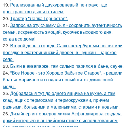
19.
Реализованный двухуровневый пентхаус: где
пространство дышит стилем.
20.
Трактир "Лапка Горностая".
21.
Запрос на эту съемку был - сохранить аутентичность
семьи, искренность эмоций, кусочек выходного дня,
когда все дома!
22.
Второй день в городе Санкт-петербург мы посвятили
поездке в екатерининский дворец в Пушкин - царское
село.
23.
Были в аквапарке, там сильно парился в бане, сауне.
24.
"Все Новое - это Хорошо Забытое Старое", - решили
братья марчиано и создали новый виток джинсовой
моды.
25.
Добралась я тут до одного ящичка на кухне, а там
клад, ящик с термосами и термокружками, причем
разными, большими и маленькими, старыми и новыми.
26.
Дизайнер интерьеров лилия Асфандиярова создала
яркий интерьер в английском стиле с использованием