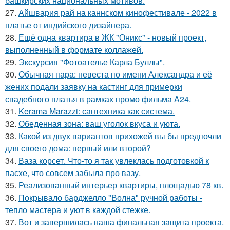
башкирских национальных мотивов.
27.
Айшвария рай на каннском кинофестивале - 2022 в
платье от индийского дизайнера.
28.
Ещё одна квартира в ЖК "Оникс" - новый проект,
выполненный в формате коллажей.
29.
Экскурсия "Фотоателье Карла Буллы".
30.
Обычная пара: невеста по имени Александра и её
жених подали заявку на кастинг для примерки
свадебного платья в рамках промо фильма A24.
31.
Kerama Marazzi: сантехника как система.
32.
Обеденная зона: ваш уголок вкуса и уюта.
33.
Какой из двух вариантов прихожей вы бы предпочли
для своего дома: первый или второй?
34.
Ваза корсет. Что-то я так увлеклась подготовкой к
пасхе, что совсем забыла про вазу.
35.
Реализованный интерьер квартиры, площадью 78 кв.
36.
Покрывало барджелло "Волна" ручной работы -
тепло мастера и уют в каждой стежке.
37.
Вот и завершилась наша финальная защита проекта.