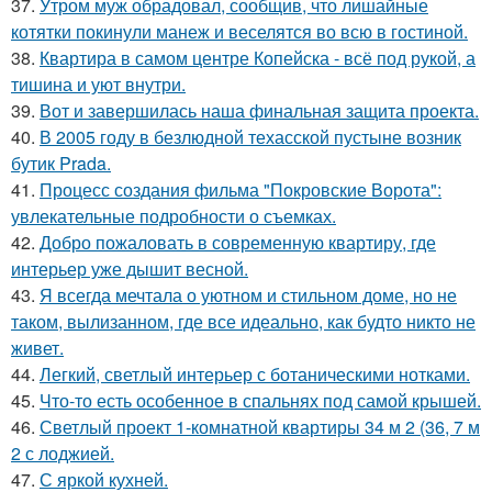
37.
Утром муж обрадовал, сообщив, что лишайные
котятки покинули манеж и веселятся во всю в гостиной.
38.
Квартира в самом центре Копейска - всё под рукой, а
тишина и уют внутри.
39.
Вот и завершилась наша финальная защита проекта.
40.
В 2005 году в безлюдной техасской пустыне возник
бутик Prada.
41.
Процесс создания фильма "Покровские Ворота":
увлекательные подробности о съемках.
42.
Добро пожаловать в современную квартиру, где
интерьер уже дышит весной.
43.
Я всегда мечтала о уютном и стильном доме, но не
таком, вылизанном, где все идеально, как будто никто не
живет.
44.
Легкий, светлый интерьер с ботаническими нотками.
45.
Что-то есть особенное в спальнях под самой крышей.
46.
Светлый проект 1-комнатной квартиры 34 м 2 (36, 7 м
2 с лоджией.
47.
С яркой кухней.