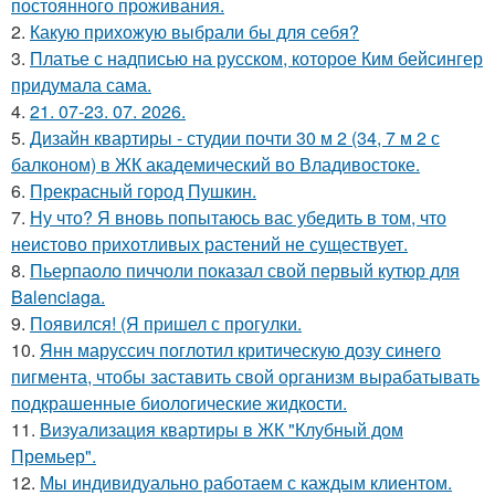
постоянного проживания.
2.
Какую прихожую выбрали бы для себя?
3.
Платье с надписью на русском, которое Ким бейсингер
придумала сама.
4.
21. 07-23. 07. 2026.
5.
Дизайн квартиры - студии почти 30 м 2 (34, 7 м 2 с
балконом) в ЖК академический во Владивостоке.
6.
Прекрасный город Пушкин.
7.
Ну что? Я вновь попытаюсь вас убедить в том, что
неистово прихотливых растений не существует.
8.
Пьерпаоло пиччоли показал свой первый кутюр для
Balenciaga.
9.
Появился! (Я пришел с прогулки.
10.
Янн маруссич поглотил критическую дозу синего
пигмента, чтобы заставить свой организм вырабатывать
подкрашенные биологические жидкости.
11.
Визуализация квартиры в ЖК "Клубный дом
Премьер".
12.
Мы индивидуально работаем с каждым клиентом.