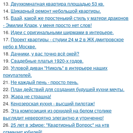
13.
Двухкомнатная квартира площадью 53 кв.
14.
Шикарный ремонт небольшой квартиры.
15.
Ваай, какой же простенький стиль у матери драконов
- Эмилии Кларк, у меня просто нет слов!
16.
Идеи с оригинальными ширмами в интерьере.
17.
Проект квартиры - студии 24 м 2 в ЖК дмитровское
небо в Москве.
18.
Дачники, у вас точно всё окей?
19.
Свадебные платья 1920-х годов.
20.
Угловой диван "Николь" в интерьере наших
покупателей.
21.
Не каждый пень - просто пень.
22.
План действий для создания будущей кухни мечты.
23.
Жара не страшна!
24.
Кенозерская кухня - высший пилотаж!
25.
Эта композиция из орхидей на белом столике
выглядит невероятно элегантно и утонченно!
26.
25 лет в эфире: "Квартирный Вопрос" на нтв
отмечает юбилей!