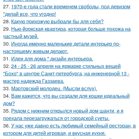
27.
1970-е года стали временем свободы, под девизом
"делай все, что угодно!
28.
Какую прихожую выбрали бы для себя?
29.
Нью-йоркская квартира, которая больше похожа на
частный музей.
30.
Иногда именно маленькие детали интерьер по-
настоящему живым делают.
31.
Идеи для дома * дизайн интерьера.
32.
24 - 25 - 26 апреля на ярмарке стильных вещей
"Бохо" в центре Санкт-петербурга, на инженерной 13 -
мастер надежда Газзаева.
33.
Мартовский молодец. (Мысли вслух).
34.
Вам кажется, что вы создали для кошки идеальный
дом?
35.
Рядом с нижним открылся новый дом шанти, и я
поехала перезагружаться от городской суеты.
36.
У нас уже давно есть любимый семейный ресторан, в
котором для детей игровая, и вкусная кухня.