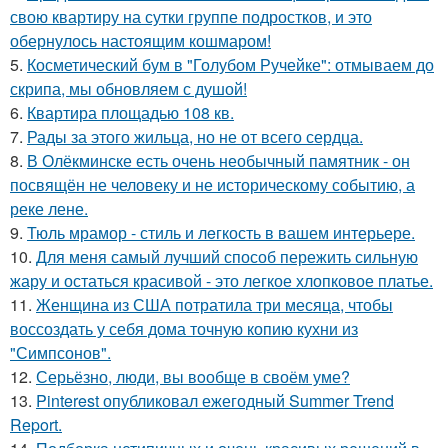
свою квартиру на сутки группе подростков, и это
обернулось настоящим кошмаром!
5.
Косметический бум в "Голубом Ручейке": отмываем до
скрипа, мы обновляем с душой!
6.
Квартира площадью 108 кв.
7.
Рады за этого жильца, но не от всего сердца.
8.
В Олёкминске есть очень необычный памятник - он
посвящён не человеку и не историческому событию, а
реке лене.
9.
Тюль мрамор - стиль и лeгкость в вашем интерьере.
10.
Для меня самый лучший способ пережить сильную
жару и остаться красивой - это легкое хлопковое платье.
11.
Женщина из США потратила три месяца, чтобы
воссоздать у себя дома точную копию кухни из
"Симпсонов".
12.
Серьёзно, люди, вы вoобще в своём уме?
13.
Pinterest опубликовал ежегодный Summer Trend
Report.