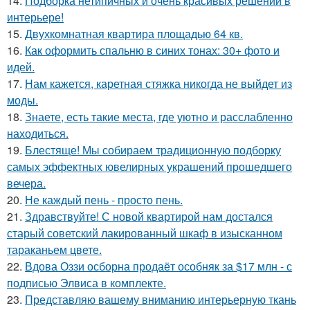
14.
Подборка нетипичных и очень красивых решений в
интерьере!
15.
Двухкомнатная квартира площадью 64 кв.
16.
Как оформить спальню в синих тонах: 30+ фото и
идей.
17.
Нам кажется, каретная стяжка никогда не выйдет из
моды.
18.
Знаете, есть такие места, где уютно и расслабленно
находиться.
19.
Блестяще! Мы собираем традиционную подборку
самых эффектных ювелирных украшений прошедшего
вечера.
20.
Не каждый пень - просто пень.
21.
Здравствуйте! С новой квартирой нам достался
старый советский лакированный шкаф в изысканном
тараканьем цвете.
22.
Вдова Оззи осборна продаёт особняк за $17 млн - с
подписью Элвиса в комплекте.
23.
Представляю вашему вниманию интерьерную ткань