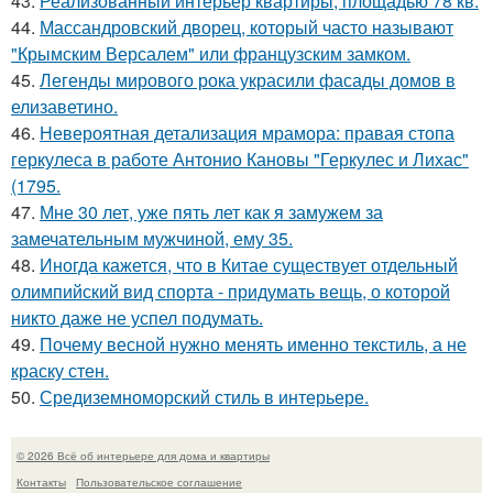
43.
Реализованный интерьер квартиры, площадью 78 кв.
44.
Массандровский дворец, который часто называют
"Крымским Версалем" или французским замком.
45.
Легенды мирового рока украсили фасады домов в
елизаветино.
46.
Невероятная детализация мрамора: правая стопа
геркулеса в работе Антонио Кановы "Геркулес и Лихас"
(1795.
47.
Мне 30 лет, уже пять лет как я замужем за
замечательным мужчиной, ему 35.
48.
Иногда кажется, что в Китае существует отдельный
олимпийский вид спорта - придумать вещь, о которой
никто даже не успел подумать.
49.
Почему весной нужно менять именно текстиль, а не
краску стен.
50.
Средиземноморский стиль в интерьере.
© 2026 Всё об интерьере для дома и квартиры
Контакты
Пользовательское соглашение