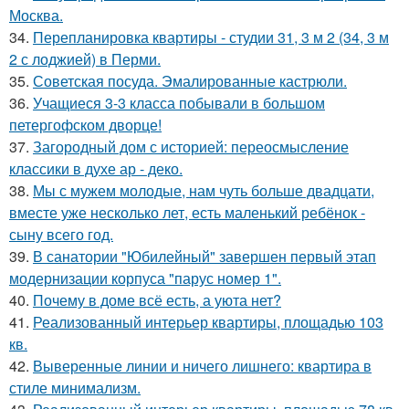
Москва.
34.
Перепланировка квартиры - студии 31, 3 м 2 (34, 3 м
2 с лоджией) в Перми.
35.
Советская посуда. Эмалированные кастрюли.
36.
Учащиеся 3-3 класса побывали в большом
петергофском дворце!
37.
Загородный дом с историей: переосмысление
классики в духе ар - деко.
38.
Мы с мужем молодые, нам чуть больше двадцати,
вместе уже несколько лет, есть маленький ребёнок -
сыну всего год.
39.
В санатории "Юбилейный" завершен первый этап
модернизации корпуса "парус номер 1".
40.
Почему в доме всё есть, а уюта нет?
41.
Реализованный интерьер квартиры, площадью 103
кв.
42.
Выверенные линии и ничего лишнего: квартира в
стиле минимализм.