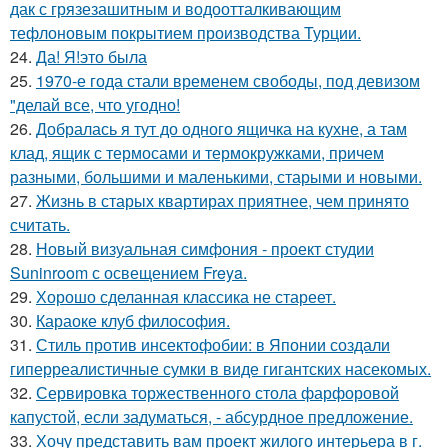
дак с грязезашитным и водоотталкивающим
тефлоновым покрытием производства Турции.
24.
Да! Я!это была
25.
1970-е года стали временем свободы, под девизом
"делай все, что угодно!
26.
Добралась я тут до одного ящичка на кухне, а там
клад, ящик с термосами и термокружками, причем
разными, большими и маленькими, старыми и новыми.
27.
Жизнь в старых квартирах приятнее, чем принято
считать.
28.
Новый визуальная симфония - проект студии
Suninroom с освещением Freya.
29.
Хорошо сделанная классика не стареет.
30.
Караоке клуб философия.
31.
Стиль против инсектофобии: в Японии создали
гиперреалистичные сумки в виде гигантских насекомых.
32.
Сервировка торжественного стола фарфоровой
капустой, если задуматься, - абсурдное предложение.
33.
Хочу представить вам проект жилого интерьера в г.