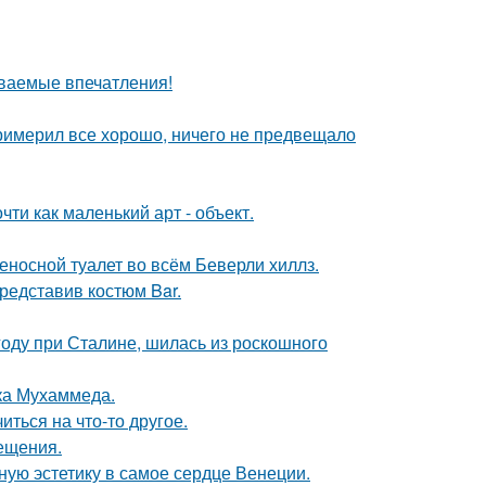
ваемые впечатления!
римерил все хорошо, ничего не предвещало
ти как маленький арт - объект.
реносной туалет во всём Беверли хиллз.
представив костюм Bar.
году при Сталине, шилась из роскошного
ока Мухаммеда.
ться на что-то другое.
сещения.
ую эстетику в самое сердце Венеции.