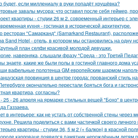
о будет, если миллениалу в руки попадёт хрущёвка?
тровые завалы мусора: что оставил после себя геймер, пр
оект квартиры - студии 26 м 2. современный интерьер с эл
временная кухня - гостиная в исторической архитектуре.
о ресторан "Самарканд" (Samarkand Restaurant), располож
ba Sand Hotel - отель, в котором мы остановились на одну н
Крупный план селфи красивой молодой девушки.
огие, наверняка, слышали фразу "Среда - это Третий Педаг
вы знаете, какие же были полы в гостиной главного дома 
ши вафельные полотенца GM европейским шармом напол
анцузская провинция в центре города: прованский стиль 
Петербурге окончательно перестали бояться бога и гастроно
тная квартира, согласны?
 - 25 - 26 апреля на ярмарке стильных вещей "Бохо" в цент
да Газзаева.
ет в интерьере: как не устать от собственной стены через 
кухне. Решила поделиться с вами частичкой своего личного
терьер квартиры - студии 36, 5 м 2 (+ балкон) в красной пол
городе карловаце появился памятник нерождённым детям 