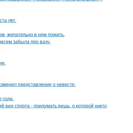
та лет.
ом, желательно в нем пожить.
совсем забыла про вазу.
ия.
изменил представление о невесте.
е года.
й вид спорта - придумать вещь, о которой никто