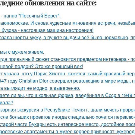
ледние обновления на сайте:
 - панно "Песочный Берег":
аюпомоскве. И снова чудесные мгновения встречи, незабы
 бузова - настоящая машина настроения!
азала шорты мужу, в пункте выдачи всё было нормально, п
 мы с мужем живем.
гда привычный сюжет становится предметом интерьера - поч
шевой поддон? Это же прошлый век!
ут узнала, что у Пэрис Хилтон, кажется, самый красивый пе
947 году Christian Dior совершил революцию в мире моды, 
а выглядит не модно, а выверенно.
аете ли вы, что школьная форма, введённая в Ссср в 1949 
иала?
зорная экскурсия в Республике Чечня г. шали мечеть прор
сле больших проектов иногда специально хочется переключи
старой части Бухары есть интересное место, достойное по
ролевские апартаменты в музее коррер привносят чужеродн