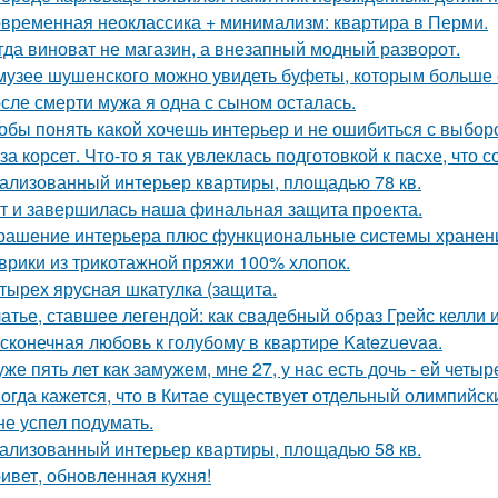
временная неоклассика + минимализм: квартира в Перми.
гда виноват не магазин, а внезапный модный разворот.
музее шушенского можно увидеть буфеты, которым больше с
сле смерти мужа я одна с сыном осталась.
обы понять какой хочешь интерьер и не ошибиться с выбор
за корсет. Что-то я так увлеклась подготовкой к пасхе, что 
ализованный интерьер квартиры, площадью 78 кв.
т и завершилась наша финальная защита проекта.
рашение интерьера плюс функциональные системы хранен
врики из трикотажной пряжи 100% хлопок.
тырех ярусная шкатулка (защита.
атье, ставшее легендой: как свадебный образ Грейс келли 
сконечная любовь к голубому в квартире Katezuevaa.
уже пять лет как замужем, мне 27, у нас есть дочь - ей четыр
огда кажется, что в Китае существует отдельный олимпийски
не успел подумать.
ализованный интерьер квартиры, площадью 58 кв.
ивет, обновленная кухня!