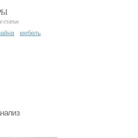
РЫ
е статьи
зайна
мебель
Анализ