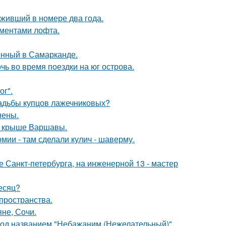
оживший в номере два года.
ементами лофта.
енный в Самарканде.
очь во время поездки на юг острова.
ог".
усадьбы купцов лажечниковых?
нены.
на крыше Варшавы.
мии - там сделали кулич - шаверму.
ре Санкт-петербурга, на инженерной 13 - мастер
месяц?
 пространства.
яне, Сочи.
под названием "Небажаним (Нежелательный)".