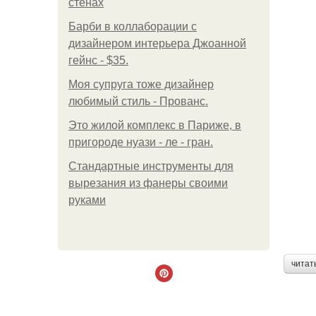
стенах
Барби в коллаборации с
дизайнером интерьера Джоанной
гейнс - $35.
Моя супруга тоже дизайнер
любимый стиль - Прованс.
Это жилой комплекс в Париже, в
пригороде нуази - ле - гран.
Стандартные инструменты для
вырезания из фанеры своими
руками
читат