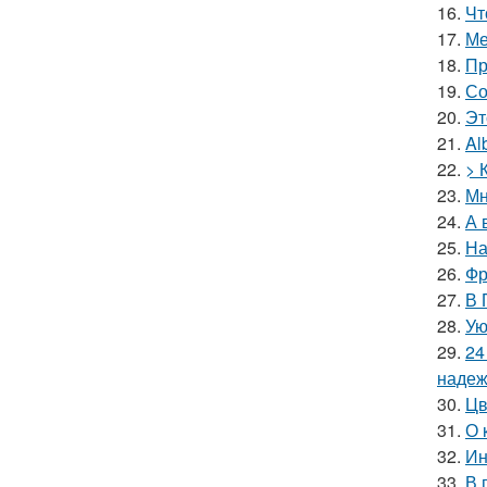
16.
Чт
17.
Ме
18.
Пр
19.
Со
20.
Эт
21.
Al
22.
> 
23.
Мн
24.
А 
25.
На
26.
Фр
27.
В 
28.
Ую
29.
24
надеж
30.
Цв
31.
О 
32.
Ин
33.
В 