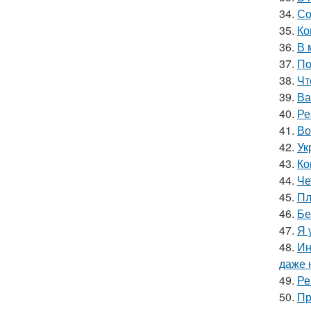
34.
Со
35.
Ко
36.
В 
37.
По
38.
Чт
39.
Ва
40.
Ре
41.
Во
42.
Ук
43.
Ко
44.
Че
45.
Пл
46.
Бе
47.
Я 
48.
Ин
даже 
49.
Ре
50.
Пр