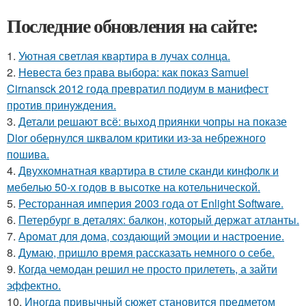
Последние обновления на сайте:
1.
Уютная светлая квартира в лучах солнца.
2.
Невеста без права выбора: как показ Samuel
Cirnansck 2012 года превратил подиум в манифест
против принуждения.
3.
Детали решают всё: выход приянки чопры на показе
Dior обернулся шквалом критики из-за небрежного
пошива.
4.
Двухкомнатная квартира в стиле сканди кинфолк и
мебелью 50-х годов в высотке на котельнической.
5.
Ресторанная империя 2003 года от Enlight Software.
6.
Петербург в деталях: балкон, который держат атланты.
7.
Аромат для дома, создающий эмоции и настроение.
8.
Думаю, пришло время рассказать немного о себе.
9.
Когда чемодан решил не просто прилететь, а зайти
эффектно.
10.
Иногда привычный сюжет становится предметом