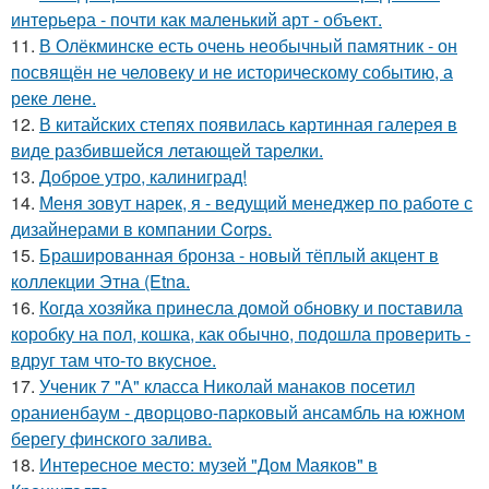
интерьера - почти как маленький арт - объект.
11.
В Олёкминске есть очень необычный памятник - он
посвящён не человеку и не историческому событию, а
реке лене.
12.
В китайских степях появилась картинная галерея в
виде разбившейся летающей тарелки.
13.
Доброе утро, калиниград!
14.
Меня зовут нарек, я - ведущий менеджер по работе с
дизайнерами в компании Corps.
15.
Брашированная бронза - новый тёплый акцент в
коллекции Этна (Etna.
16.
Когда хозяйка принесла домой обновку и поставила
коробку на пол, кошка, как обычно, подошла проверить -
вдруг там что-то вкусное.
17.
Ученик 7 "А" класса Николай манаков посетил
ораниенбаум - дворцово-парковый ансамбль на южном
берегу финского залива.
18.
Интересное место: музей "Дом Маяков" в