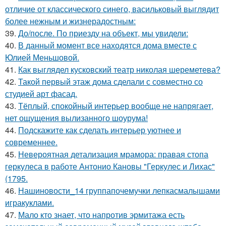
отличие от классического синего, васильковый выглядит
более нежным и жизнерадостным:
39.
До/после. По приезду на объект, мы увидели:
40.
В данный момент все находятся дома вместе с
Юлией Меньшовой.
41.
Как выглядел кусковский театр николая шереметева?
42.
Такой первый этаж дома сделали с совместно со
студией арт фасад.
43.
Тёплый, спокойный интерьер вообще не напрягает,
нет ощущения вылизанного шоурума!
44.
Подскажите как сделать интерьер уютнее и
современнее.
45.
Невероятная детализация мрамора: правая стопа
геркулеса в работе Антонио Кановы "Геркулес и Лихас"
(1795.
46.
Нашиновости_14 группапочемучки лепкасмалышами
игракуклами.
47.
Мало кто знает, что напротив эрмитажа есть