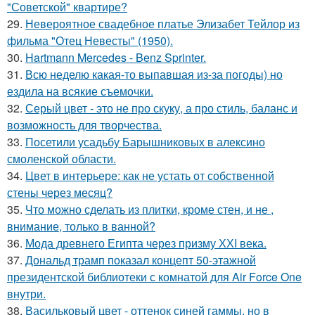
"Советской" квартире?
29.
Невероятное свадебное платье Элизабет Тейлор из
фильма "Отец Невесты" (1950).
30.
Hartmann Mercedes - Benz Sprinter.
31.
Всю неделю какая-то выпавшая из-за погоды) но
ездила на всякие съемочки.
32.
Серый цвет - это не про скуку, а про стиль, баланс и
возможность для творчества.
33.
Посетили усадьбу Барышниковых в алексино
смоленской области.
34.
Цвет в интерьере: как не устать от собственной
стены через месяц?
35.
Что можно сделать из плитки, кроме стен, и не ,
внимание, только в ванной?
36.
Мода древнего Египта через призму ХХI века.
37.
Дональд трамп показал концепт 50-этажной
президентской библиотеки с комнатой для Air Force One
внутри.
38.
Васильковый цвет - оттенок синей гаммы, но в