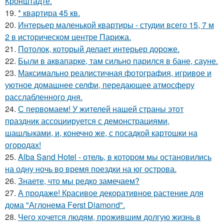
Кронштадте.
19.
* квартира 45 кв.
20.
Интерьер маленькой квартиры - студии всего 15, 7 м
2 в историческом центре Парижа.
21.
Потолок, который делает интерьер дороже.
22.
Были в аквапарке, там сильно парился в бане, сауне.
23.
Максимально реалистичная фотография, игривое и
уютное домашнее селфи, передающее атмосферу
расслабленного дня.
24.
С первомаем! У жителей нашей страны этот
праздник ассоциируется с демонстрациями,
шашлыками, и, конечно же, с посадкой картошки на
огородах!
25.
Alba Sand Hotel - отель, в котором мы остановились
на одну ночь во время поездки на юг острова.
26.
Знаете, что мы редко замечаем?
27.
А продаже! Красивое декоративное растение для
дома "Аглонема Ferst Diamond".
28.
Чего хочется людям, прожившим долгую жизнь в