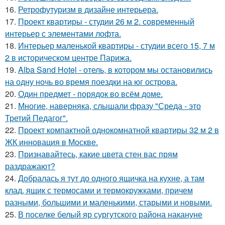
16.
Ретрофутуризм в дизайне интерьера.
17.
Проект квартиры - студии 26 м 2. современный
интерьер с элементами лофта.
18.
Интерьер маленькой квартиры - студии всего 15, 7 м
2 в историческом центре Парижа.
19.
Alba Sand Hotel - отель, в котором мы остановились
на одну ночь во время поездки на юг острова.
20.
Один предмет - порядок во всём доме.
21.
Многие, наверняка, слышали фразу "Среда - это
Третий Педагог".
22.
Проект компактной однокомнатной квартиры 32 м 2 в
ЖК инновация в Москве.
23.
Признавайтесь, какие цвета стен вас прям
раздражают?
24.
Добралась я тут до одного ящичка на кухне, а там
клад, ящик с термосами и термокружками, причем
разными, большими и маленькими, старыми и новыми.
25.
В поселке белый яр сургутского района накануне