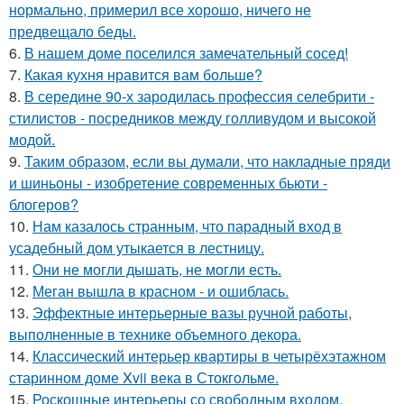
нормально, примерил все хорошо, ничего не
предвещало беды.
6.
В нашем доме поселился замечательный сосед!
7.
Какая кухня нравится вам больше?
8.
В середине 90-х зародилась профессия селебрити -
стилистов - посредников между голливудом и высокой
модой.
9.
Таким образом, если вы думали, что накладные пряди
и шиньоны - изобретение современных бьюти -
блогеров?
10.
Нам казалось странным, что парадный вход в
усадебный дом утыкается в лестницу.
11.
Они не могли дышать, не могли есть.
12.
Меган вышла в красном - и ошиблась.
13.
Эффектные интерьерные вазы ручной работы,
выполненные в технике объемного декора.
14.
Классический интерьер квартиры в четырёхэтажном
старинном доме Xvii века в Стокгольме.
15.
Роскошные интерьеры со свободным входом.