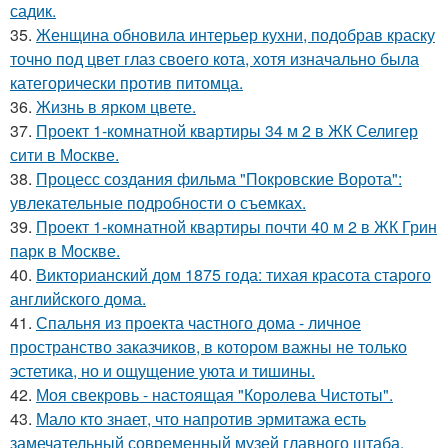
садик.
35.
Женщина обновила интерьер кухни, подобрав краску
точно под цвет глаз своего кота, хотя изначально была
категорически против питомца.
36.
Жизнь в ярком цвете.
37.
Проект 1-комнатной квартиры 34 м 2 в ЖК Селигер
сити в Москве.
38.
Процесс создания фильма "Покровские Ворота":
увлекательные подробности о съемках.
39.
Проект 1-комнатной квартиры почти 40 м 2 в ЖК Грин
парк в Москве.
40.
Викторианский дом 1875 года: тихая красота старого
английского дома.
41.
Спальня из проекта частного дома - личное
пространство заказчиков, в котором важны не только
эстетика, но и ощущение уюта и тишины.
42.
Моя свекровь - настоящая "Королева Чистоты".
43.
Мало кто знает, что напротив эрмитажа есть
замечательный современный музей главного штаба.