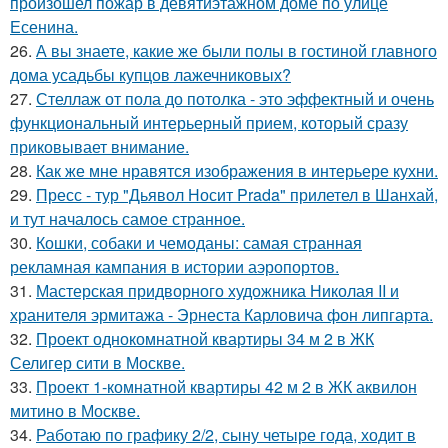
произошел пожар в девятиэтажном доме по улице
Есенина.
26.
А вы знаете, какие же были полы в гостиной главного
дома усадьбы купцов лажечниковых?
27.
Стеллаж от пола до потолка - это эффектный и очень
функциональный интерьерный прием, который сразу
приковывает внимание.
28.
Как же мне нравятся изображения в интерьере кухни.
29.
Пресс - тур "Дьявол Носит Prada" прилетел в Шанхай,
и тут началось самое странное.
30.
Кошки, собаки и чемоданы: самая странная
рекламная кампания в истории аэропортов.
31.
Мастерская придворного художника Николая II и
хранителя эрмитажа - Эрнеста Карловича фон липгарта.
32.
Проект однокомнатной квартиры 34 м 2 в ЖК
Селигер сити в Москве.
33.
Проект 1-комнатной квартиры 42 м 2 в ЖК аквилон
митино в Москве.
34.
Работаю по графику 2/2, сыну четыре года, ходит в