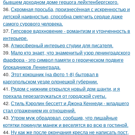
бывшем доходном доме герцога лейхтенбергского.
36.
Скромная просьба, произнесённая с искренностью и
детской наивностью, способна смягчить сердце даже
самого сурового человека.
37.
Гипсовое вдохновение - романтизм и утонченность в
интерьере.
38.
Атмосферный интерьер студии для писателя.
39.
Мало кто знает, что знаменитый узор ленинградского
фарфора - это символ памяти о героическом подвиге
блокадников Ленинграда.
40.
Этот кокошник (на фото 1-8) бытовал в
каргопольском уезде олонецкой губернии.
41.
Рядом с нижним открылся новый дом шанти, и я
поехала перезагружаться от городской суеты.
42.
Стиль Кэролин бессетт и Джона Кеннеди - младшего
стал отражением их отношений.
43.
Утром муж обрадовал, сообщив, что лишайные
котятки покинули манеж и веселятся во всю в гостиной.
44.
Ну как же после окончания кресла не написать пост,