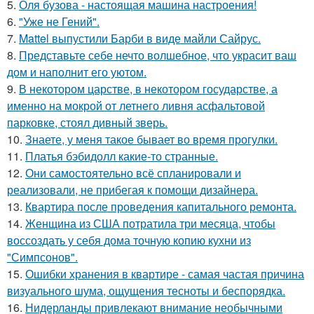
5.
Оля бузова - настоящая машина настроения!
6.
"Уже не Гений".
7.
Mattel выпустили Барби в виде майли Сайрус.
8.
Представьте себе нечто волшебное, что украсит ваш
дом и наполнит его уютом.
9.
В некотором царстве, в некотором государстве, а
именно на мокрой от летнего ливня асфальтовой
парковке, стоял дивный зверь.
10.
Знаете, у меня такое бывает во время прогулки.
11.
Платья бэбидолл какие-то странные.
12.
Они самостоятельно всё спланировали и
реализовали, не прибегая к помощи дизайнера.
13.
Квартира после проведения капитального ремонта.
14.
Женщина из США потратила три месяца, чтобы
воссоздать у себя дома точную копию кухни из
"Симпсонов".
15.
Ошибки хранения в квартире - самая частая причина
визуального шума, ощущения тесноты и беспорядка.
16.
Нидерланды привлекают внимание необычными