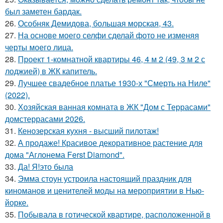
был заметен бардак.
26.
Особняк Демидова, большая морская, 43.
27.
На основе моего селфи сделай фото не изменяя
черты моего лица.
28.
Проект 1-комнатной квартиры 46, 4 м 2 (49, 3 м 2 с
лоджией) в ЖК капитель.
29.
Лучшее свадебное платье 1930-х "Смерть на Ниле"
(2022).
30.
Хозяйская ванная комната в ЖК "Дом с Террасами"
домстеррасами 2026.
31.
Кенозерская кухня - высший пилотаж!
32.
А продаже! Красивое декоративное растение для
дома "Аглонема Ferst Diamond".
33.
Да! Я!это была
34.
Эмма стоун устроила настоящий праздник для
киноманов и ценителей моды на мероприятии в Нью-
йорке.
35.
Побывала в готической квартире, расположенной в