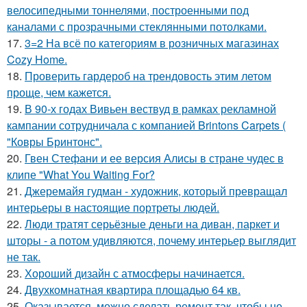
велосипедными тоннелями, построенными под
каналами с прозрачными стеклянными потолками.
17.
3=2 На всё по категориям в розничных магазинах
Cozy Home.
18.
Проверить гардероб на трендовость этим летом
проще, чем кажется.
19.
В 90-х годах Вивьен вествуд в рамках рекламной
кампании сотрудничала с компанией Brintons Carpets (
"Ковры Бринтонс".
20.
Гвен Стефани и ее версия Алисы в стране чудес в
клипе "What You Waiting For?
21.
Джеремайя гудман - художник, который превращал
интерьеры в настоящие портреты людей.
22.
Люди тратят серьёзные деньги на диван, паркет и
шторы - а потом удивляются, почему интерьер выглядит
не так.
23.
Хороший дизайн с атмосферы начинается.
24.
Двухкомнатная квартира площадью 64 кв.
25.
Оказывается, можно сделать ремонт так, чтобы не