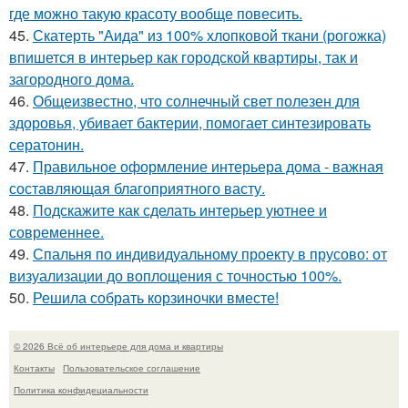
где можно такую красоту вообще повесить.
45.
Скатерть "Аида" из 100% хлопковой ткани (рогожка)
впишется в интерьер как городской квартиры, так и
загородного дома.
46.
Общеизвестно, что солнечный свет полезен для
здоровья, убивает бактерии, помогает синтезировать
сератонин.
47.
Правильное оформление интерьера дома - важная
составляющая благоприятного васту.
48.
Подскажите как сделать интерьер уютнее и
современнее.
49.
Спальня по индивидуальному проекту в прусово: от
визуализации до воплощения с точностью 100%.
50.
Решила собрать корзиночки вместе!
© 2026 Всё об интерьере для дома и квартиры
Контакты
Пользовательское соглашение
Политика конфидециальности