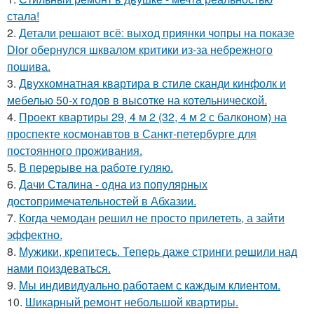
стала!
2.
Детали решают всё: выход приянки чопры на показе
Dior обернулся шквалом критики из-за небрежного
пошива.
3.
Двухкомнатная квартира в стиле сканди кинфолк и
мебелью 50-х годов в высотке на котельнической.
4.
Проект квартиры 29, 4 м 2 (32, 4 м 2 с балконом) на
проспекте космонавтов в Санкт-петербурге для
постоянного проживания.
5.
В перерыве на работе гуляю.
6.
Дачи Сталина - одна из популярных
достопримечательностей в Абхазии.
7.
Когда чемодан решил не просто прилететь, а зайти
эффектно.
8.
Мужики, крепитесь. Теперь даже стринги решили над
нами поиздеваться.
9.
Мы индивидуально работаем с каждым клиентом.
10.
Шикарный ремонт небольшой квартиры.