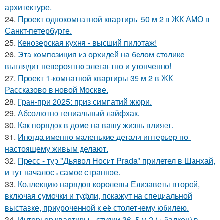
архитектуре.
24.
Проект однокомнатной квартиры 50 м 2 в ЖК АМО в
Санкт-петербурге.
25.
Кенозерская кухня - высший пилотаж!
26.
Эта композиция из орхидей на белом столике
выглядит невероятно элегантно и утонченно!
27.
Проект 1-комнатной квартиры 39 м 2 в ЖК
Рассказово в новой Москве.
28.
Гран-при 2025: приз симпатий жюри.
29.
Абсолютно гениальный лайфхак.
30.
Как порядок в доме на вашу жизнь влияет.
31.
Иногда именно маленькие детали интерьер по-
настоящему живым делают.
32.
Пресс - тур "Дьявол Носит Prada" прилетел в Шанхай,
и тут началось самое странное.
33.
Коллекцию нарядов королевы Елизаветы второй,
включая сумочки и туфли, покажут на специальной
выставке, приуроченной к её столетнему юбилею.
34.
Интерьер квартиры - студии 36, 5 м 2 (+ балкон) в