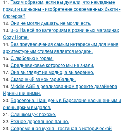
11.
Таким образом, если вы думали, что накладные
пряди и шиньоны - изобретение современных бьюти -
блогеров?
12.
Они не могли дышать, не могли есть.
13.
3=2 На всё по категориям в розничных магазинах
Cozy Home.
14.
Без преувеличения самым интересным для меня
архитектурным стилем является модерн.
15.
С любовью к горам.
16.
Средневековье которого мы не знали.
17.
Она выглядит не модно, а выверенно.
18.
Сказочный замок гарибальди.
19.
Middle AGE в реализованном проекте дизайнера
Ирины шишимки.
20.
Барселона. Наш день в Барселоне насыщенным и
очень ярким выдался.
21.
Слишком уж похоже.
22.
Резное деревянное панно.
23.
Современная кухня - гостиная в исторической