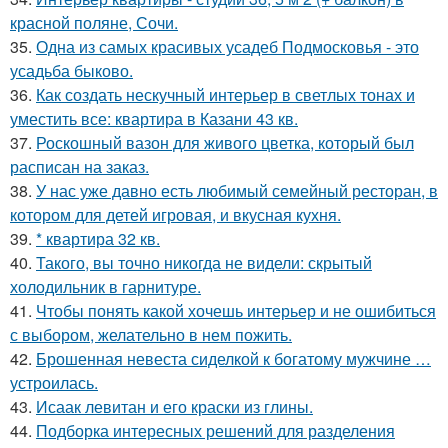
красной поляне, Сочи.
35.
Одна из самых красивых усадеб Подмосковья - это
усадьба быково.
36.
Как создать нескучный интерьер в светлых тонах и
уместить все: квартира в Казани 43 кв.
37.
Роскошный вазон для живого цветка, который был
расписан на заказ.
38.
У нас уже давно есть любимый семейный ресторан, в
котором для детей игровая, и вкусная кухня.
39.
* квартира 32 кв.
40.
Такого, вы точно никогда не видели: скрытый
холодильник в гарнитуре.
41.
Чтобы понять какой хочешь интерьер и не ошибиться
с выбором, желательно в нем пожить.
42.
Брошенная невеста сиделкой к богатому мужчине …
устроилась.
43.
Исаак левитан и его краски из глины.
44.
Подборка интересных решений для разделения