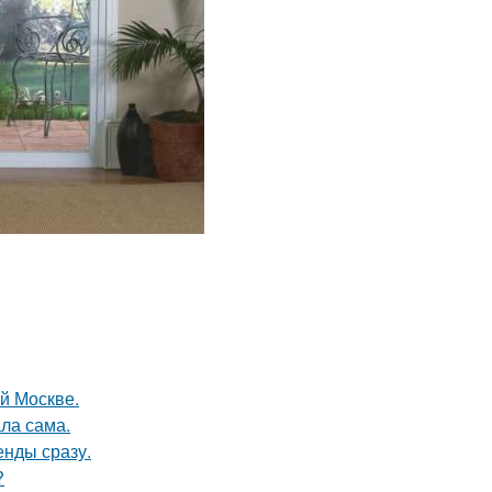
ой Москве.
ла сама.
енды сразу.
?