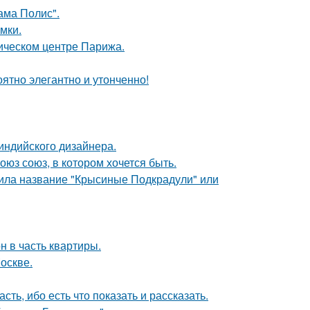
ама Полис".
мки.
рическом центре Парижа.
ятно элегантно и утонченно!
индийского дизайнера.
оюз союз, в котором хочется быть.
чила название "Крысиные Подкрадули" или
н в часть квартиры.
оскве.
сть, ибо есть что показать и рассказать.