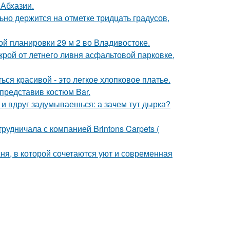
 Абхазии.
но держится на отметке тридцать градусов,
ой планировки 29 м 2 во Владивостоке.
крой от летнего ливня асфальтовой парковке,
ся красивой - это легкое хлопковое платье.
 представив костюм Bar.
 и вдруг задумываешься: а зачем тут дырка?
рудничала с компанией Brintons Carpets (
ня, в которой сочетаются уют и современная