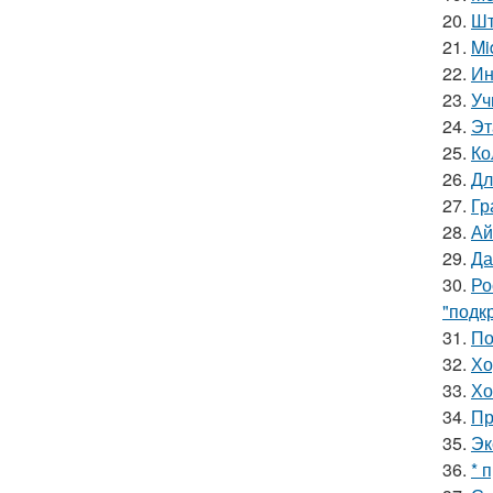
20.
Шт
21.
Mi
22.
Ин
23.
Уч
24.
Эт
25.
Ко
26.
Дл
27.
Гр
28.
Ай
29.
Да
30.
Ро
"подк
31.
По
32.
Хо
33.
Хо
34.
Пр
35.
Эк
36.
* 