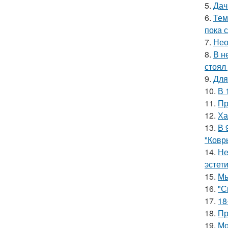
5.
Дач
6.
Тем
пока 
7.
Нео
8.
В н
стоял
9.
Для
10.
В 
11.
Пр
12.
Ха
13.
В 
"Ковр
14.
Не
эстети
15.
Мы
16.
"С
17.
18
18.
Пр
19.
Мо