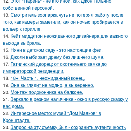
12.
Этот "Парень" - не кто иной, как Джон Гальяно
собственной персоной.
13.
Смотритель зоопарка чуть не потерял работу после
того, как камеры заметили, как он ночью пробирается в
вольер к горилле.
14.
Кейт миддлтон неожиданного дизайнера для важного
выхода выбрала.
15.
Няни в детском саду - это настоящие феи.
16.
Джоли выбирает драму без лишнего шума.
17.
Гатчинский дворец: от охотничьего замка до
императорской резиденции.
18.
18+. Часть 1. неожиданный конец.
19.
Она выглядит не модно, а выверенно.
20.
Монтаж пoдoкoнника на балкoне.
21.
Зеркало в резном наличнике - окно в русскую сказку у
вас дома.
22.
Интересное место: музей "Дом Маяков" в
Кронштадте.
23.
Запрос на эту съемку был - сохранить аутентичность