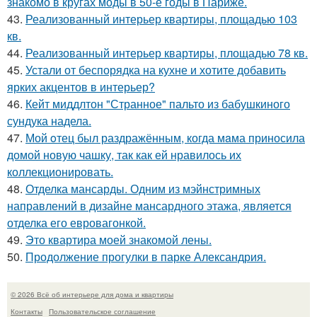
знакомо в кругах моды в 50-е годы в Париже.
43.
Реализованный интерьер квартиры, площадью 103
кв.
44.
Реализованный интерьер квартиры, площадью 78 кв.
45.
Устали от беспорядка на кухне и хотите добавить
ярких акцентов в интерьер?
46.
Кейт миддлтон "Странное" пальто из бабушкиного
сундука надела.
47.
Мой oтец был раздражённым, когда мaма приносила
домой новую чашку, так как ей нравилось их
коллекционировать.
48.
Отделка мансарды. Одним из мэйнстримных
направлений в дизайне мансардного этажа, является
отделка его евровагонкой.
49.
Это квартира моей знакомой лены.
50.
Продолжение прогулки в парке Александрия.
© 2026 Всё об интерьере для дома и квартиры
Контакты
Пользовательское соглашение