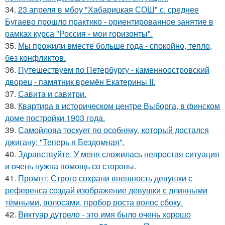
34.
23 апреля в мбоу "Хабарицкая СОШ" с. среднее
Бугаево прошло практико - ориентированное занятие в
рамках курса "Россия - мои горизонты".
35.
Мы прожили вместе больше года - спокойно, тепло,
без конфликтов.
36.
Путешествуем по Петербургу - каменноостровский
дворец - памятник времён Екатерины II.
37.
Савита и савитри.
38.
Квартира в историческом центре Выборга, в финском
доме постройки 1903 года.
39.
Самойлова тоскует по особняку, который достался
джигану: "Теперь я Бездомная".
40.
Здравствуйте. У меня сложилась непростая ситуация
и очень нужна помощь со стороны.
41.
Промпт: Строго сохрани внешность девушки с
референса создай изображение девушки с длинными
тёмными, волосами, пробор роста волос сбоку.
42.
Виктуар дутрело - это имя было очень хорошо