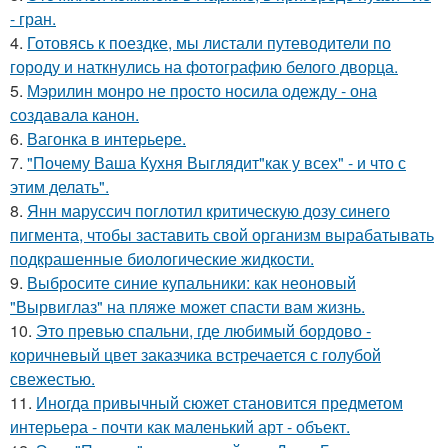
- гран.
4.
Готовясь к поездке, мы листали путеводители по
городу и наткнулись на фотографию белого дворца.
5.
Мэрилин монро не просто носила одежду - она
создавала канон.
6.
Вагонка в интерьере.
7.
"Почему Ваша Кухня Выглядит"как у всех" - и что с
этим делать".
8.
Янн маруссич поглотил критическую дозу синего
пигмента, чтобы заставить свой организм вырабатывать
подкрашенные биологические жидкости.
9.
Выбросите синие купальники: как неоновый
"Вырвиглаз" на пляже может спасти вам жизнь.
10.
Это превью спальни, где любимый бордово -
коричневый цвет заказчика встречается с голубой
свежестью.
11.
Иногда привычный сюжет становится предметом
интерьера - почти как маленький арт - объект.