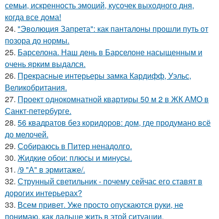
семьи, искренность эмоций, кусочек выходного дня,
когда все дома!
24.
"Эволюция Запрета": как панталоны прошли путь от
позора до нормы.
25.
Барселона. Наш день в Барселоне насыщенным и
очень ярким выдался.
26.
Прекрасные интерьеры замка Кардифф, Уэльс,
Великобритания.
27.
Проект однокомнатной квартиры 50 м 2 в ЖК АМО в
Санкт-петербурге.
28.
56 квадратов без коридоров: дом, где продумано всё
до мелочей.
29.
Собираюсь в Питер ненадолго.
30.
Жидкиe обои: плюсы и минуcы.
31.
/9 "А" в эрмитаже/.
32.
Струнный светильник - почему сейчас его ставят в
дорогих интерьерах?
33.
Всем привет. Уже просто опускаются руки, не
понимаю, как дальше жить в этой ситуации.