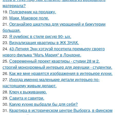
материала?
19.
Подсвечник на продажу.
20.
Маки. Маковое поле.
21.
Органайзер шкатулка для украшений и бижутерии
большая.
22.
Я румбокс в стиле рисую 90- ых.
23.
Визуализация квартиры в ЖК ЗНАК.
24.
43-Летняя Энн хэтэуэй посетила премьеру своего
нового фильма "Мать Мария" в Лондоне.
25.
Современный проект квартиры - студии 28 м 2.
строгий монохромный интерьер для девушки - студентки.
26.
Как же мне нравятся изображения в интерьере кухни.
27.
Иногда именно маленькие детали интерьер по-
настоящему живым делают.
28.
Ключ к выживанию.
29.
Савита и савитри.
30.
Какую кухню выбрали бы для себя?
31.
Квартира в историческом центре Выборга, в финском