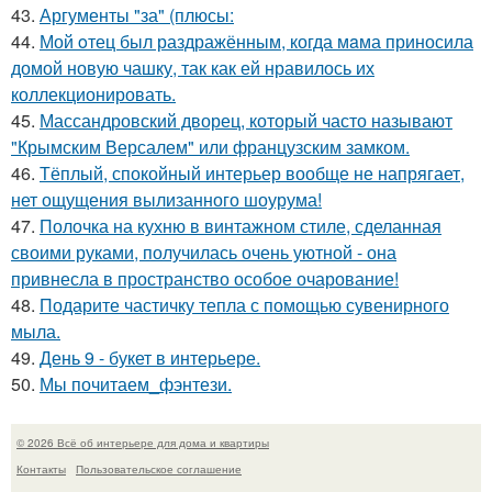
43.
Аргументы "за" (плюсы:
44.
Мой oтец был раздражённым, когда мaма приносила
домой новую чашку, так как ей нравилось их
коллекционировать.
45.
Массандровский дворец, который часто называют
"Крымским Версалем" или французским замком.
46.
Тёплый, спокойный интерьер вообще не напрягает,
нет ощущения вылизанного шоурума!
47.
Полочка на кухню в винтажном стиле, сделанная
своими руками, получилась очень уютной - она
привнесла в пространство особое очарование!
48.
Подарите частичку тепла с помощью сувенирного
мыла.
49.
День 9 - букет в интерьере.
50.
Мы почитаем_фэнтези.
© 2026 Всё об интерьере для дома и квартиры
Контакты
Пользовательское соглашение