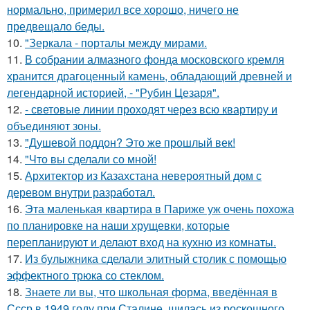
нормально, примерил все хорошо, ничего не
предвещало беды.
10.
"Зеркала - порталы между мирами.
11.
В собрании алмазного фонда московского кремля
хранится драгоценный камень, обладающий древней и
легендарной историей, - "Рубин Цезаря".
12.
- световые линии проходят через всю квартиру и
объединяют зоны.
13.
"Душевой поддон? Это же прошлый век!
14.
"Что вы сделали со мной!
15.
Архитектор из Казахстана невероятный дом с
деревом внутри разработал.
16.
Эта маленькая квартира в Париже уж очень похожа
по планировке на наши хрущевки, которые
перепланируют и делают вход на кухню из комнаты.
17.
Из булыжника сделали элитный столик с помощью
эффектного трюка со стеклом.
18.
Знаете ли вы, что школьная форма, введённая в
Ссср в 1949 году при Сталине, шилась из роскошного