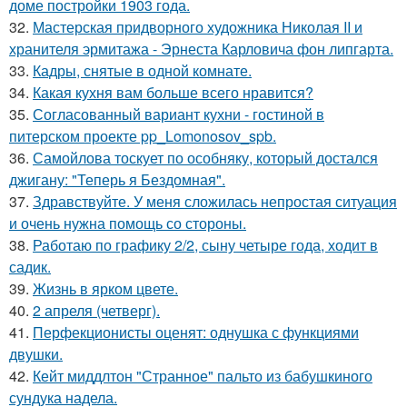
доме постройки 1903 года.
32.
Мастерская придворного художника Николая II и
хранителя эрмитажа - Эрнеста Карловича фон липгарта.
33.
Кадры, снятые в одной комнате.
34.
Какая кухня вам больше всего нравится?
35.
Согласованный вариант кухни - гостиной в
питерском проекте pp_Lomonosov_spb.
36.
Самойлова тоскует по особняку, который достался
джигану: "Теперь я Бездомная".
37.
Здравствуйте. У меня сложилась непростая ситуация
и очень нужна помощь со стороны.
38.
Работаю по графику 2/2, сыну четыре года, ходит в
садик.
39.
Жизнь в ярком цвете.
40.
2 апреля (четверг).
41.
Перфекционисты оценят: однушка с функциями
двушки.
42.
Кейт миддлтон "Странное" пальто из бабушкиного
сундука надела.