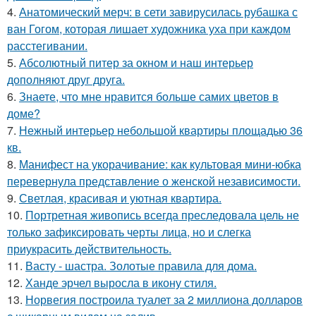
4.
Анатомический мерч: в сети завирусилась рубашка с
ван Гогом, которая лишает художника уха при каждом
расстегивании.
5.
Абсолютный питер за окном и наш интерьер
дополняют друг друга.
6.
Знаете, что мне нравится больше самих цветов в
доме?
7.
Нежный интерьер небольшой квартиры площадью 36
кв.
8.
Манифест на укорачивание: как культовая мини-юбка
перевернула представление о женской независимости.
9.
Светлая, красивая и уютная квартира.
10.
Портретная живопись всегда преследовала цель не
только зафиксировать черты лица, но и слегка
приукрасить действительность.
11.
Васту - шастра. Золотые правила для дома.
12.
Ханде эрчел выросла в икону стиля.
13.
Норвегия построила туалет за 2 миллиона долларов