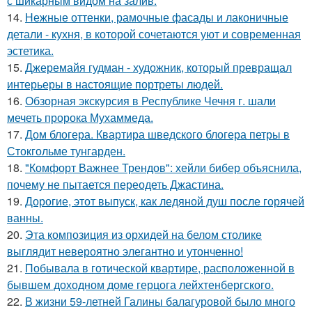
с шикарным видом на залив.
14.
Нежные оттенки, рамочные фасады и лаконичные
детали - кухня, в которой сочетаются уют и современная
эстетика.
15.
Джеремайя гудман - художник, который превращал
интерьеры в настоящие портреты людей.
16.
Обзорная экскурсия в Республике Чечня г. шали
мечеть пророка Мухаммеда.
17.
Дом блогера. Квартира шведского блогера петры в
Стокгольме тунгарден.
18.
"Комфорт Важнее Трендов": хейли бибер объяснила,
почему не пытается переодеть Джастина.
19.
Дорогие, этот выпуск, как ледяной душ после горячей
ванны.
20.
Эта композиция из орхидей на белом столике
выглядит невероятно элегантно и утонченно!
21.
Побывала в готической квартире, расположенной в
бывшем доходном доме герцога лейхтенбергского.
22.
В жизни 59-летней Галины балагуровой было много