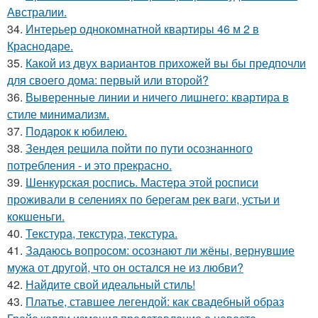
Австралии.
34.
Интерьер однокомнатной квартиры 46 м 2 в
Краснодаре.
35.
Какой из двух вариантов прихожей вы бы предпочли
для своего дома: первый или второй?
36.
Выверенные линии и ничего лишнего: квартира в
стиле минимализм.
37.
Подарок к юбилею.
38.
Зендея решила пойти по пути осознанного
потребления - и это прекрасно.
39.
Шенкурская роспись. Мастера этой росписи
проживали в селениях по берегам рек ваги, устьи и
кокшеньги.
40.
Текстура, текстура, текстура.
41.
Задаюсь вопросом: осознают ли жёны, вернувшие
мужа от другой, что он остался не из любви?
42.
Найдите свой идеальный стиль!
43.
Платье, ставшее легендой: как свадебный образ