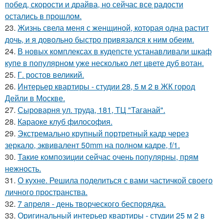
побед, скорости и драйва, но сейчас все радости
остались в прошлом.
23.
Жизнь свела меня с женщиной, которая одна растит
дочь, и я довольно быстро привязался к ним обеим.
24.
В новых комплексах в кудепсте устанавливали шкаф
купе в популярном уже несколько лет цвете дуб вотан.
25.
Г. ростов великий.
26.
Интерьер квартиры - студии 28, 5 м 2 в ЖК город
Дейли в Москве.
27.
Сыроварня ул. труда, 181, ТЦ "Таганай".
28.
Караоке клуб философия.
29.
Экстремально крупный портретный кадр через
зеркало, эквивалент 50mm на полном кадре, f/1.
30.
Такие композиции сейчас очень популярны, прям
нежность.
31.
О кухне. Решила поделиться с вами частичкой своего
личного пространства.
32.
7 апреля - день творческого беспорядка.
33.
Оригинальный интерьер квартиры - студии 25 м 2 в