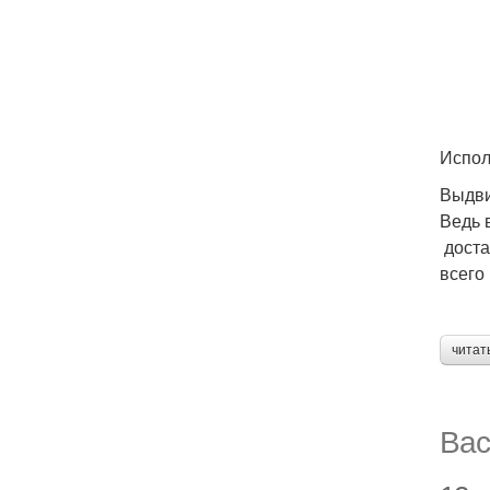
Испол
Выдви
Ведь 
доста
всего
читат
Вас