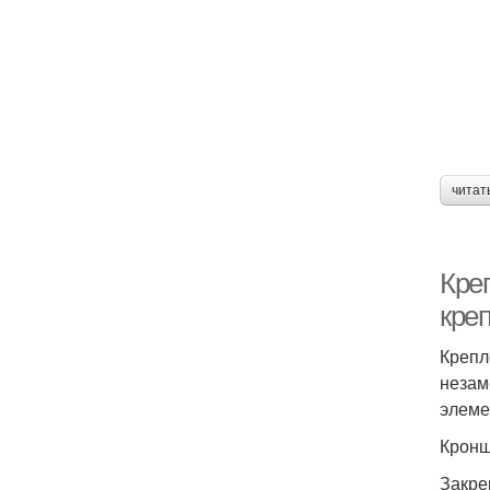
читат
Креп
кре
Крепл
незам
элеме
Кронш
Закре