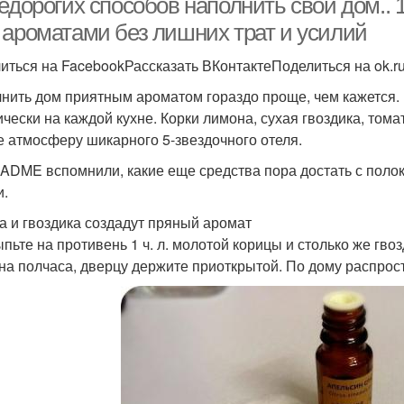
едорогих способов наполнить свой дом..
 ароматами без лишних трат и усилий
иться на FacebookРассказать ВКонтактеПоделиться на ok.r
нить дом приятным ароматом гораздо проще, чем кажется. 
ически на каждой кухне. Корки лимона, сухая гвоздика, том
е атмосферу шикарного 5-звездочного отеля.
ADME вспомнили, какие еще средства пора достать с поло
и.
а и гвоздика создадут пряный аромат
ыпьте на противень 1 ч. л. молотой корицы и столько же гво
 на полчаса, дверцу держите приоткрытой. По дому распро