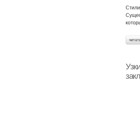
Стили
Сущес
котор
читат
Узк
зак