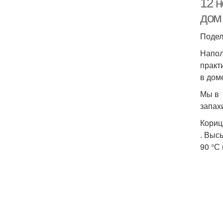
12 н
дом
Подел
Напол
практ
в дом
Мы в 
запах
Кориц
. Выс
90 °С