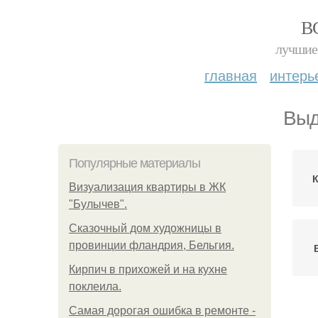
В
лучшие 
главная
интерь
Выд
Популярные материалы
Визуализация квартиры в ЖК
"Булычев".
Сказочный дом художницы в
провинции фландрия, Бельгия.
Кирпич в прихожей и на кухне
поклеила.
Самая дорогая ошибка в ремонте -