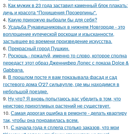
3.
Как мужик в 23 года заставил каменный блок плакать:
дичь и красота "Похищения Прозерпины".
4.
Какую прихожую выбрали бы для себя?
5.
Усадьба Рукавишниковых в нижнем Новгороде - это
воплощение купеческой роскоши и изысканности,
застывшее во времени произведение искусства.
6.
Прекрасный город Пушкин.
7.
Роскошь - пожалуй, именно то слово, которое сполна
передаст этот образ Дженнифер Лопес с показа Dolce &
Gabbana.
8.
В прошлом посте я вам показывала фасад и сад
гостевого дома O'27 сильвупле, где мы находимся в
небольшой поездке.
9.
Ну что? Я вновь попытаюсь вас убедить в том, что
неистово прихотливых растений не существует.
10.
Самая дорогая ошибка в ремонте - делать квартиру
так, чтобы она понравилась всем.
11.
С начала года я сплела столько заказов, что мои