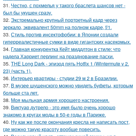
31.
Честно, с похмелья у такого браслета шансов нет -
был бы укушен сразу.
32.
Экстремально крупный портретный кадр через
зеркало, эквивалент 50mm на полном кадре, f/1.
33.
Стиль против инсектофобии: в Японии создали
гиперреалистичные сумки в виде гигантских насекомых.
34.
Главная конкурентка Кейт миддлтон в стиле: что
надела Харриет перлинг на празднование пасхи.
35.
THE Long Dark - эпизод пять Hotfix 1 (Wintermute v 2.
23) (часть 1).
36.
Интерьер квартиры - студии 29 м 2 в Бразилии.
37.
В музее шушенского можно увидеть буфеты, которым
больше ста лет.
38.
Моя мыльная армия хорошего настроения.
39.
Виктуар дутрело - это имя было очень хорошо
знакомо в кругах моды в 50-е годы в Париже.
40.
Ну как же после окончания кресла не написать пост,
где можно такую красоту вообще повесить.