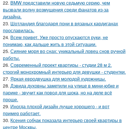
22.
BMW представили новую седьмую серию, чем
вызвали волну возмущения среди фанатов из-за
дизайна.
23.
Шотландия благодаря пони в вязаных кардиганах
прославилась.
24.
Всем привет. Уже просто опускаются руки, не
понимаю, как дальше жить в этой ситуации.
25.
Сияние моря во снах: уникальный ловец снов ручной
работы.
26.
Современный проект квартиры - студии 28 м 2.
строгий монохромный интерьер для девушки - студентки.
27.
Яркая евродвушка для молодой художницы.
28.
Дэвида духовны заметили на улице в мини-юбке и
парике - звучит как повод для шока, но на деле всё
проще.
29.
Иногда плохой дизайн лучше хорошего - и вот
пример работает.
30.
Ксения собчак показала интерьер своей квартиры в
центре Москвы.