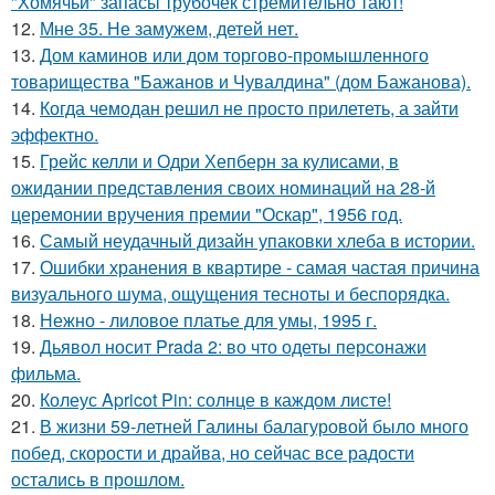
"Хомячьи" запасы трубочек стремительно тают!
12.
Мне 35. Не замужем, детей нет.
13.
Дом каминов или дом торгово-промышленного
товарищества "Бажанов и Чувалдина" (дом Бажанова).
14.
Когда чемодан решил не просто прилететь, а зайти
эффектно.
15.
Грейс келли и Одри Хепберн за кулисами, в
ожидании представления своих номинаций на 28-й
церемонии вручения премии "Оскар", 1956 год.
16.
Самый неудачный дизайн упаковки хлеба в истории.
17.
Ошибки хранения в квартире - самая частая причина
визуального шума, ощущения тесноты и беспорядка.
18.
Нежно - лиловое платье для умы, 1995 г.
19.
Дьявол носит Prada 2: во что одеты персонажи
фильма.
20.
Колеус Apricot Pin: солнце в каждом листе!
21.
В жизни 59-летней Галины балагуровой было много
побед, скорости и драйва, но сейчас все радости
остались в прошлом.