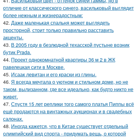
41.
Васильковый цвет - оттенок синей гаммы, но в
отличие от классического синего, васильковый выглядит
более нежным и жизнерадостным:
42.
Даже маленькая спальня может выглядеть
просторной, стоит только правильно расставить
акценты.
43.
В 2005 году в безлюдной техасской пустыне возник
бутик Prada.
44.
Проект однокомнатной квартиры 36 м 2 в ЖК
павелецкая сити в Москве.
45.
Исаак левитан и его краски из глины.
46.
Я всегда мечтала о уютном и стильном доме, но не
таком, вылизанном, где все идеально, как будто никто не
живет.
47.
Спустя 15 лет реплики того самого платья Пиппы всё
ещё продаются на винтажных аукционах и в свадебных
салонах.
48.
Иногда кажется, что в Китае существует отдельный
олимпийский вид спорта - придумать вещь, о которой