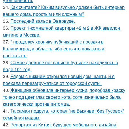
утончённости.
34.
Как считаете? Каким визульно должен быть интерьер
вашего дома, простым или сложным?
35.
Последний вальс в Эвервуде.
36.
Проект 1-комнатной квартиры 42 м 2 в ЖК аквилон
митино в Москве.
37.
* продолжу хронику публикаций с поездки в
Калининград и область, ибо есть что показать и
рассказать.
38.
Самое древнее послание в бутылке находилось в
воде 101 год.
39.
Рядом с нижним открылся новый дом шанти, и я
поехала перезагружаться от городской суеты.
40.
Женщина обновила интерьер кухни, подобрав краску
точно под цвет глаз своего кота, хотя изначально была
категорически против питомца.
41.
Та самая подруга, которая "не Выживет без Тусовок"
семейная мадам.
42.
Репортаж из Китая: будущее мебельного дизайна