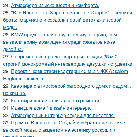
24.
Атмосфера изысканности и комфорта.
25.
"Все Новое - это Хорошо Забытое Старое", - решили
братья марчиано и создали новый виток джинсовой
моды.
26.
BMW представили новую седьмую серию, чем
вызвали волну возмущения среди фанатов из-за
дизайна.
27.
Современный проект квартиры - студии 28 м 2.
строгий монохромный интерьер для девушки - студентки.
28.
Проект 1-комнатной квартиры 40 м 2 в ЖК Assalom
Boglar в Ташкенте.
29.
Квартира с атмосферой загородного дома и садом …
на крыше.
30.
Квартира после капитального ремонта.
31.
Идеи для дома * дизайн интерьера.
32.
Атмосферный интерьер студии для писателя.
33.
Промпт: Внешность. Создай изображение в стиле
высокой моды, с акцентом на эстетику роскоши и