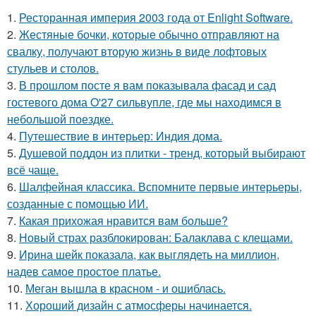
1.
Ресторанная империя 2003 года от Enlight Software.
2.
Жестяные бочки, которые обычно отправляют на
свалку, получают вторую жизнь в виде лофтовых
стульев и столов.
3.
В прошлом посте я вам показывала фасад и сад
гостевого дома O'27 сильвупле, где мы находимся в
небольшой поездке.
4.
Путешествие в интерьер: Индия дома.
5.
Душевой поддон из плитки - тренд, который выбирают
всё чаще.
6.
Шалфейная классика. Вспомните первые интерьеры,
созданные с помощью ИИ.
7.
Какая прихожая нравится вам больше?
8.
Новый страх разблокирован: Балаклава с клещами.
9.
Ирина шейк показала, как выглядеть на миллион,
надев самое простое платье.
10.
Меган вышла в красном - и ошиблась.
11.
Хороший дизайн с атмосферы начинается.