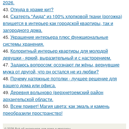
2026.
43.
Откуда в храме кит?
44.
Скатерть "Аида" из 100% хлопковой ткани (рогожка)
впишется в интерьер как городской квартиры, так и
загородного дома.
45.
Украшение интерьера плюс функциональные
системы хранения.
46.
Колоритный интерьер квартиры для молодой
девушки - яркий, выразительный и с настроением.
47.
Задаюсь вопросом: осознают ли жёны, вернувшие
мужа от другой, что он остался не из любви?
48.
Почему натяжные потолки - лучшее решение для
вашего дома или офиса.
49.
Деревня волыново (верхнетоемский район
архангельской области.
50.
Всем привет! Магия цвета: как эмаль и камень
преобразили пространство!
© 2026 Всё об интерьере для дома и квартиры