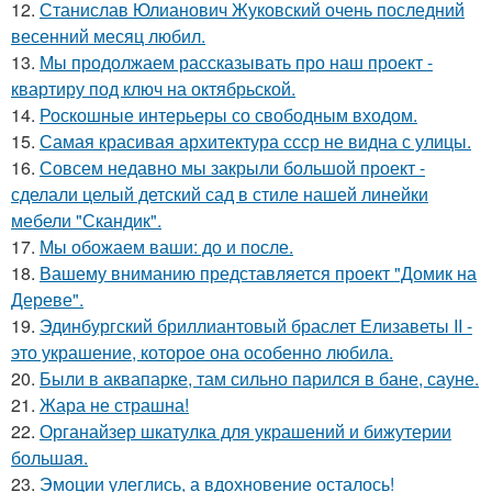
12.
Станислав Юлианович Жуковский очень последний
весенний месяц любил.
13.
Мы продолжаем рассказывать про наш проект -
квартиру под ключ на октябрьской.
14.
Роскошные интерьеры со свободным входом.
15.
Самая красивая архитектура ссср не видна с улицы.
16.
Совсем недавно мы закрыли большой проект -
сделали целый детский сад в стиле нашей линейки
мебели "Скандик".
17.
Мы обожаем ваши: до и после.
18.
Вашему вниманию представляется проект "Домик на
Дереве".
19.
Эдинбургский бриллиантовый браслет Елизаветы II -
это украшение, которое она особенно любила.
20.
Были в аквапарке, там сильно парился в бане, сауне.
21.
Жара не страшна!
22.
Органайзер шкатулка для украшений и бижутерии
большая.
23.
Эмоции улеглись, а вдохновение осталось!