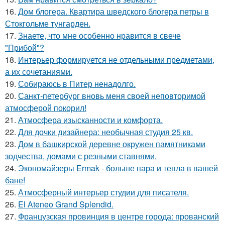
16.
Дом блогера. Квартира шведского блогера петры в
Стокгольме тунгарден.
17.
Знаете, что мне особенно нравится в свече
"Прибой"?
18.
Интерьер формируется не отдельными предметами,
а их сочетаниями.
19.
Собираюсь в Питер ненадолго.
20.
Санкт-петербург вновь меня своей неповторимой
атмосферой покорил!
21.
Атмосфера изысканности и комфорта.
22.
Для дочки дизайнера: необычная студия 25 кв.
23.
Дом в башкирской деревне окружен памятниками
зодчества, домами с резными ставнями.
24.
Экономайзеры Ermak - больше пара и тепла в вашей
бане!
25.
Атмосферный интерьер студии для писателя.
26.
El Ateneo Grand Splendid.
27.
Французская провинция в центре города: прованский