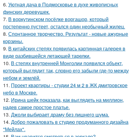
6.
Уютная дача в Подмосковье в духе живописных
финских деревушек.
7.
В воркутинском посёлке воргашор, который
постепенно пустеет, остался один необычный жилец.
8.
Спонтанное творчество. Результат - новые ажурные
корзины.
9.
В китайских степях появилась картинная галерея в
виде разбившейся летающей тарелки.
10.
В степях внутренней Монголии появился объект,
который выглядит так, словно его забыли где-то между
небом и землёй.
11.
Проект квартиры - студии 24 м 2 в ЖК дмитровское
небо в Москве.
12.
Ирина шейк показала, как выглядеть на миллион,
надев самое простое платье.
13.
Джоли выбирает драму без лишнего шума.
14.
Добро пожаловать в студию продуманного дизайна
"Мейлах".
15.
Вам нравится смотреться в зеркало?