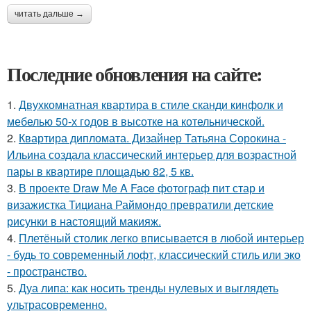
читать дальше →
Последние обновления на сайте:
1.
Двухкомнатная квартира в стиле сканди кинфолк и
мебелью 50-х годов в высотке на котельнической.
2.
Квартира дипломата. Дизайнер Татьяна Сорокина -
Ильина создала классический интерьер для возрастной
пары в квартире площадью 82, 5 кв.
3.
В проекте Draw Me A Face фотограф пит стар и
визажистка Тициана Раймондо превратили детские
рисунки в настоящий макияж.
4.
Плетёный столик легко вписывается в любой интерьер
- будь то современный лофт, классический стиль или эко
- пространство.
5.
Дуа липа: как носить тренды нулевых и выглядеть
ультрасовременно.