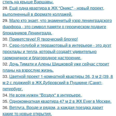
стиль на крыше Варшавы.
28.
Ещё одна квартира в ЖК "Оникс" - новый проект,
выполненный в формате коллажей.
29.
Мало кто знает, что знаменитый узор ленинградского
фарфора - это символ памяти о героическом подвиге
блокадников Ленинграда.
30.
Приветствую! Я творческий блогер!
31.
Серо-голубой и терракотовый в интерьере - это дуэт
прохлады и тепла, который создаёт удивительно
гармоничное и благородное настроение.
32.
Дочь Тимати и Алены Шишковой уже сейчас строит
планы на взрослую жизнь.
33.
Цветной проект 1-комнатной квартиры 36, 3 м 2 (39, 8
м 2 с лоджией) в ЖК Дубровский в Пушкине (Санкт-
петербург.
34.
Не всем нужен "Воздух" в интерьере.
35.
Однокомнатная квартира 47 м 2 в ЖК Ever в Москве.
36.
Ветлуга. Вроде и рядом, а каждая поездка дарит
какие то новые открытия.