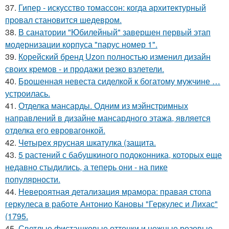
37.
Гипер - искусство томассон: когда архитектурный
провал становится шедевром.
38.
В санатории "Юбилейный" завершен первый этап
модернизации корпуса "парус номер 1".
39.
Корейский бренд Uzon полностью изменил дизайн
своих кремов - и продажи резко взлетели.
40.
Брошенная невеста сиделкой к богатому мужчине …
устроилась.
41.
Отделка мансарды. Одним из мэйнстримных
направлений в дизайне мансардного этажа, является
отделка его евровагонкой.
42.
Четырех ярусная шкатулка (защита.
43.
5 растений с бабушкиного подоконника, которых еще
недавно стыдились, а теперь они - на пике
популярности.
44.
Невероятная детализация мрамора: правая стопа
геркулеса в работе Антонио Кановы "Геркулес и Лихас"
(1795.
45.
Светлые фисташковые оттенки и нежные розовые