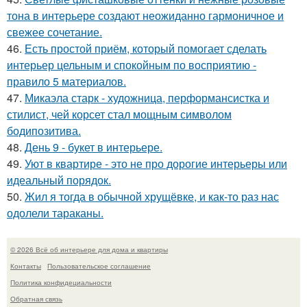
тона в интерьере создают неожиданно гармоничное и
свежее сочетание.
46.
Есть простой приём, который помогает сделать
интерьер цельным и спокойным по восприятию -
правило 5 материалов.
47.
Микаэла старк - художница, перформансистка и
стилист, чей корсет стал мощным символом
бодипозитива.
48.
День 9 - букет в интерьере.
49.
Уют в квартире - это не про дорогие интерьеры или
идеальный порядок.
50.
Жил я тогда в обычной хрущёвке, и как-то раз нас
одолели тараканы.
© 2026 Всё об интерьере для дома и квартиры
Контакты
Пользовательское соглашение
Политика конфидециальности
Обратная связь