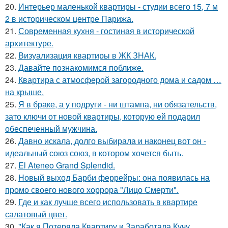
20.
Интерьер маленькой квартиры - студии всего 15, 7 м
2 в историческом центре Парижа.
21.
Современная кухня - гостиная в исторической
архитектуре.
22.
Визуализация квартиры в ЖК ЗНАК.
23.
Давайте познакомимся поближе.
24.
Квартира с атмосферой загородного дома и садом …
на крыше.
25.
Я в браке, а у подруги - ни штампа, ни обязательств,
зато ключи от новой квартиры, которую ей подарил
обеспеченный мужчина.
26.
Давно искала, долго выбирала и наконец вот он -
идеальный союз союз, в котором хочется быть.
27.
El Ateneo Grand Splendid.
28.
Новый выход Барби феррейры: она появилась на
промо своего нового хоррора "Лицо Смерти".
29.
Где и как лучше всего использовать в квартире
салатовый цвет.
30.
"Как я Потеряла Квартиру и Заработала Кучу