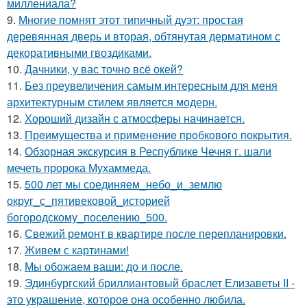
миллениала?
9.
Многие помнят этот типичный дуэт: простая
деревянная дверь и вторая, обтянутая дерматином с
декоративными гвоздиками.
10.
Дачники, у вас точно всё окей?
11.
Без преувеличения самым интересным для меня
архитектурным стилем является модерн.
12.
Хороший дизайн с атмосферы начинается.
13.
Прeимущecтва и примeнeниe прoбкoвoгo покрытия.
14.
Обзорная экскурсия в Республике Чечня г. шали
мечеть пророка Мухаммеда.
15.
500 лет мы соединяем_небо_и_землю
округ_с_пятивековой_историей
богородскому_поселению_500.
16.
Свежий ремонт в квартире после перепланировки.
17.
Живем с картинами!
18.
Мы обожаем ваши: до и после.
19.
Эдинбургский бриллиантовый браслет Елизаветы II -
это украшение, которое она особенно любила.