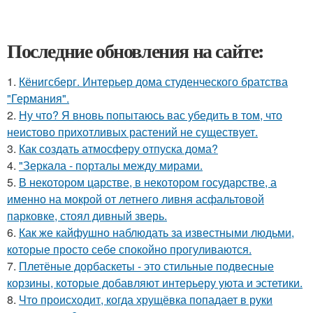
Последние обновления на сайте:
1.
Кёнигсберг. Интерьер дома студенческого братства
"Германия".
2.
Ну что? Я вновь попытаюсь вас убедить в том, что
неистово прихотливых растений не существует.
3.
Как создать атмосферу отпуска дома?
4.
"Зеркала - порталы между мирами.
5.
В некотором царстве, в некотором государстве, а
именно на мокрой от летнего ливня асфальтовой
парковке, стоял дивный зверь.
6.
Как же кайфушно наблюдать за известными людьми,
которые просто себе спокойно прогуливаются.
7.
Плетёные дорбаскеты - это стильные подвесные
корзины, которые добавляют интерьеру уюта и эстетики.
8.
Что происходит, когда хрущёвка попадает в руки