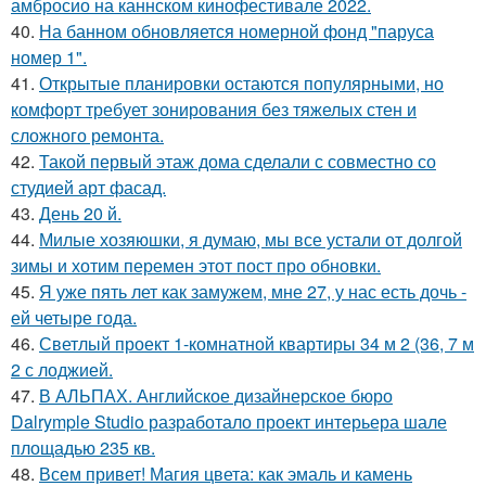
амбросио на каннском кинофестивале 2022.
40.
На банном обновляется номерной фонд "паруса
номер 1".
41.
Открытые планировки остаются популярными, но
комфорт требует зонирования без тяжелых стен и
сложного ремонта.
42.
Такой первый этаж дома сделали с совместно со
студией арт фасад.
43.
День 20 й.
44.
Милые хозяюшки, я думаю, мы все устали от долгой
зимы и хотим перемен этот пост про обновки.
45.
Я уже пять лет как замужем, мне 27, у нас есть дочь -
ей четыре года.
46.
Светлый проект 1-комнатной квартиры 34 м 2 (36, 7 м
2 с лоджией.
47.
В АЛЬПАХ. Английское дизайнерское бюро
Dalrymple Studio разработало проект интерьера шале
площадью 235 кв.
48.
Всем привет! Магия цвета: как эмаль и камень