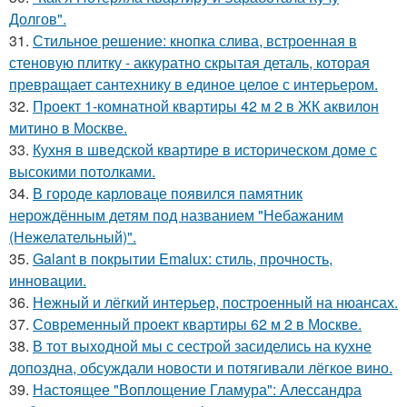
Долгов".
31.
Стильное решение: кнопка слива, встроенная в
стеновую плитку - аккуратно скрытая деталь, которая
превращает сантехнику в единое целое с интерьером.
32.
Проект 1-комнатной квартиры 42 м 2 в ЖК аквилон
митино в Москве.
33.
Кухня в шведской квартире в историческом доме с
высокими потолками.
34.
В городе карловаце появился памятник
нерождённым детям под названием "Небажаним
(Нежелательный)".
35.
Galant в покрытии Emalux: стиль, прочность,
инновации.
36.
Нежный и лёгкий интерьер, построенный на нюансах.
37.
Современный проект квартиры 62 м 2 в Москве.
38.
В тот выходной мы с сестрой засиделись на кухне
допоздна, обсуждали новости и потягивали лёгкое вино.
39.
Настоящее "Воплощение Гламура": Алессандра