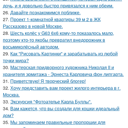
дочь, и я довольно быстро привязался к ним обеим.
26.
Давайте познакомимся поближе.
27.
Проект 1-комнатной квартиры 39 м 2 в ЖК
Рассказово в новой Москве.
28.
Шесть колёс у G63 6x6 кому-то показалось мало,
поэтому кто-то якобы превратил внедорожник в
восьмиколёсный автодом.
29.
Как "Рисовать Картинки" и зарабатывать из любой
точки мира?
30.
Мастерская придворного художника Николая II и
хранителя эрмитажа - Эрнеста Карловича фон липгарта.
31.
Приветствую! Я творческий блогер!
32.
Хочу представить вам проект жилого интерьера в г.
Москва.
33.
Экскурсия "Фотоателье Карла Буллы".
34.
Вам кажется, что вы создали для кошки идеальный
дом?
35.
Мы запоминаем правильные пропорции для