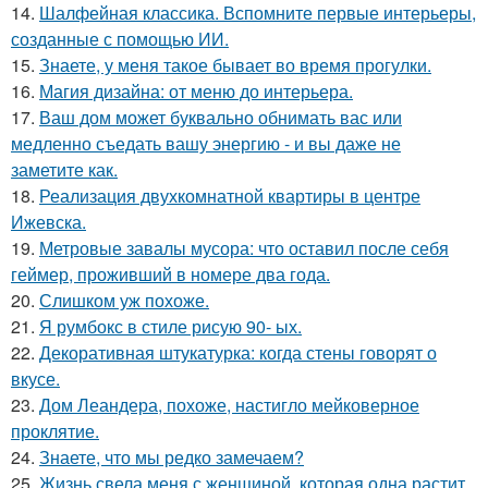
14.
Шалфейная классика. Вспомните первые интерьеры,
созданные с помощью ИИ.
15.
Знаете, у меня такое бывает во время прогулки.
16.
Магия дизайна: от меню до интерьера.
17.
Ваш дом может буквально обнимать вас или
медленно съедать вашу энергию - и вы даже не
заметите как.
18.
Реализация двухкомнатной квартиры в центре
Ижевска.
19.
Метровые завалы мусора: что оставил после себя
геймер, проживший в номере два года.
20.
Слишком уж похоже.
21.
Я румбокс в стиле рисую 90- ых.
22.
Декоративная штукатурка: когда стены говорят о
вкусе.
23.
Дом Леандера, похоже, настигло мейковерное
проклятие.
24.
Знаете, что мы редко замечаем?
25.
Жизнь свела меня с женщиной, которая одна растит