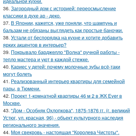
идеальной кухни.
36.
Загородный дом с историей: переосмысление
классики в духе ар - деко.
37.
В Японии, кажется, уже поняли, что шампунь и
бальзам не обязаны выглядеть как простые баночки.
38.
Устали от беспорядка на кухне и хотите добавить
ярких акцентов в интерьер?
39.
Покрывало барджелло "Волна" ручной работы -
тепло мастера и уют в каждой стежке.
40.
Кариес у детей: почему молочные зубы всё-таки
могут болеть
41.
Реализованный интерьер квартиры для семейной
пары, в Тюмени.
42.
Проект 1-комнатной квартиры 46 м 2 в ЖК Ever в
Москве.
43.
"Дом - Особняк Охлопкова", 1875-1876 гг. (г. великий
Устюг, ул. красная, 96) - объект культурного наследия
регионального значения.
44.
Моя свекровь - настоящая "Королева Чистоты".