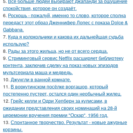
5.
Всё больше людей выбирают джапанди за ощущение
спокойствия, которое он создаёт.
6.
Роскошь - пожалуй, именно то слово, которое сполна
передаст этот образ Дженнифер Лопес с показа Dolce &
Gabbana.
7.
Куда я колокольчики и какова их дальнейшая судьба
использую?
8.
Рады за этого жильца, но не от всего сердца.
9.
Стриминговый сервис Netflix расширяет библиотеку
контента, заключив сделку на показ новых эпизодов
мультсериала маша и медведь.
10.
Джунгли в ванной комнате.
11.
В воркутинском посёлке воргашор, который
постепенно пустеет, остался один необычный жилец.
12.
Грейс келли и Одри Хепберн за кулисами, в
ожидании представления своих номинаций на 28-й
церемонии вручения премии "Оскар", 1956 год.
13.
Спонтанное творчество. Результат - новые ажурные
корзины.