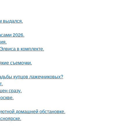
м выдался.
асами 2026.
ия.
 Элвиса в комплекте.
якие съемочки.
усадьбы купцов лажечниковых?
т.
шен сразу.
оскве.
уютной домашней обстановке.
асноярске.