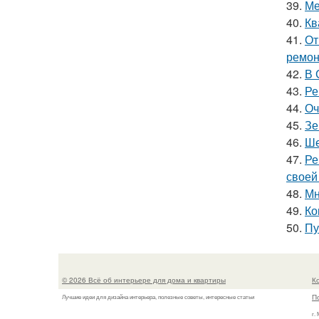
39.
Ме
40.
Кв
41.
От
ремон
42.
В 
43.
Ре
44.
Оч
45.
Зе
46.
Ше
47.
Ре
своей
48.
Мн
49.
Ко
50.
Пу
© 2026 Всё об интерьере для дома и квартиры
К
П
Лучшие идеи для дизайна интерьера, полезные советы, интересные статьи
г.