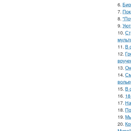
6.
Бир
7.
Пок
8.
"По
9.
Уют
10.
Ст
мульт
11.
В 
12.
Гр
вруче
13.
Он
14.
См
волье
15.
В 
16.
18
17.
На
18.
По
19.
Мы
20.
Ко
Мире"