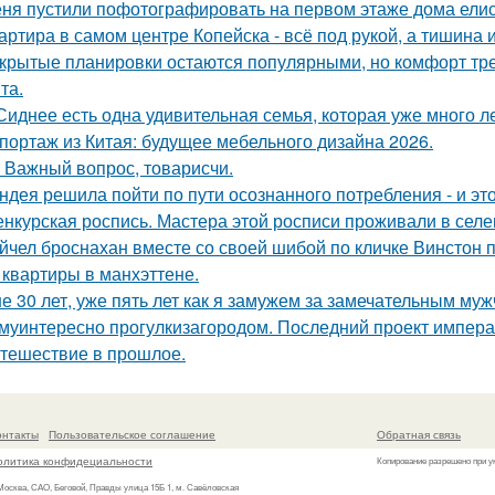
ня пустили пофотографировать на первом этаже дома ели
артира в самом центре Копейска - всё под рукой, а тишина и
крытые планировки остаются популярными, но комфорт тре
та.
Сиднее есть одна удивительная семья, которая уже много л
портаж из Китая: будущее мебельного дизайна 2026.
 Важный вопрос, товарисчи.
ндея решила пойти по пути осознанного потребления - и эт
нкурская роспись. Мастера этой росписи проживали в селени
йчел броснахан вместе со своей шибой по кличке Винстон по
 квартиры в манхэттене.
е 30 лет, уже пять лет как я замужем за замечательным муж
муинтересно прогулкизагородом. Последний проект импера
тешествие в прошлое.
онтакты
Пользовательское соглашение
Обратная связь
олитика конфидециальности
Копирование разрешено при у
 Москва, САО, Беговой, Правды улица 15Б 1, м. Савёловская