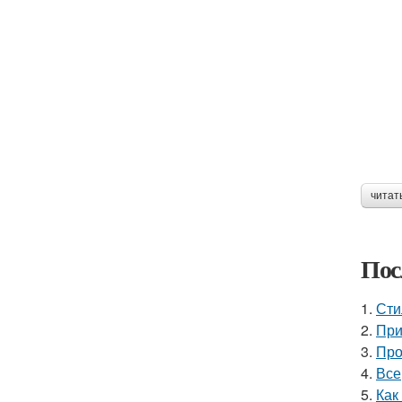
читат
Пос
1.
Сти
2.
При
3.
Про
4.
Все
5.
Как