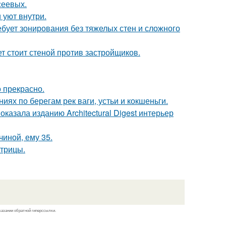
сеевых.
 уют внутри.
бует зонирования без тяжелых стен и сложного
ет стоит стеной против застройщиков.
о прекрасно.
ях по берегам рек ваги, устьи и кокшеньги.
казала изданию Architectural Digest интерьер
чиной, ему 35.
трицы.
казании обратной гиперссылки.