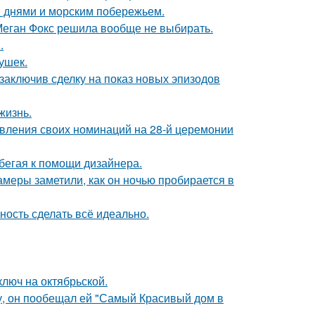
 днями и морским побережьем.
Меган Фокс решила вообще не выбирать.
.
ушек.
 заключив сделку на показ новых эпизодов
жизнь.
авления своих номинаций на 28-й церемонии
бегая к помощи дизайнера.
камеры заметили, как он ночью пробирается в
ность сделать всё идеально.
люч на октябрьской.
у, он пообещал ей "Самый Красивый дом в