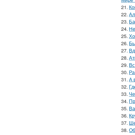
21.
Ко
22.
Ал
23.
Ба
24.
Не
25.
Хо
26.
Бь
27.
Вд
28.
Ат
29.
Вс
30.
Ра
31.
А 
32.
Гд
33.
Че
34.
Пр
35.
Ва
36.
Кр
37.
Ше
38.
Об