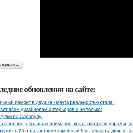
ь дальше →
ледние обновления на сайте:
льный ремонт в двушке - мечта реальностью стала!
вет всем дизайнерам интерьеров и не только!
гулки по Сарапулу.
, наверное, обращали внимание, когда смотрели дорамы, на 
 мужик в 23 года заставил каменный блок плакать: дичь и 