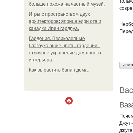
тольк
больше похожа на частный музей.
совре
Игры с пространством двух
архитекторов: японца эири ота и
Необх
канадки Ирен гардпуа.
Перед
Гардения. Великолепные
благоухающие цветы гардении -
отличное украшение домашнего
интерьера.
читат
Как вырастить банан дома.
Вас
Ваза
Почем
Джут 
джута