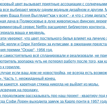
юзовый цвет вызывает приятные ассоциации с солнечными
а все выбирают между одним модным дизайном и другим, 
чему Ваша Кухня Выглядит"как у всех" - и что с этим делать"
ная дача в Подмосковье в духе живописных финских дерев
риминговый сервис Netflix расширяет библиотеку контента,
сериала маша и медведь.
сети уверяют, что цвет постельного белья влияет на личную 
ейс келли и Одри Хепберн за кулисами, в ожидании предст
ния премии "Оскар", 1956 год.
и самостоятельно всё спланировали и реализовали, не при
отритель зоопарка чуть не потерял работу после того, как 
р к горилле.
случае если ваш дом не новостройка, не всегда есть возмож
+. Часть 1. неожиданный конец.
м кажется, каретная стяжка никогда не выйдет из моды.
дсвечник на продажу.
 продолжаем рассказывать про наш проект - квартиру под к
гда Софи Лорен выходила замуж за Карло понти в 1957 год
.