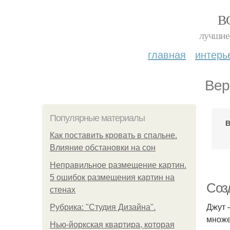
В
лучшие 
главная
интерь
Вер
Популярные материалы
В
Как поставить кровать в спальне.
Влияние обстановки на сон
Неправильное размещение картин.
5 ошибок размещения картин на
Соз
стенах
Джут 
Рубрика: "Студия Дизайна".
множе
Нью-йоркская квартира, которая