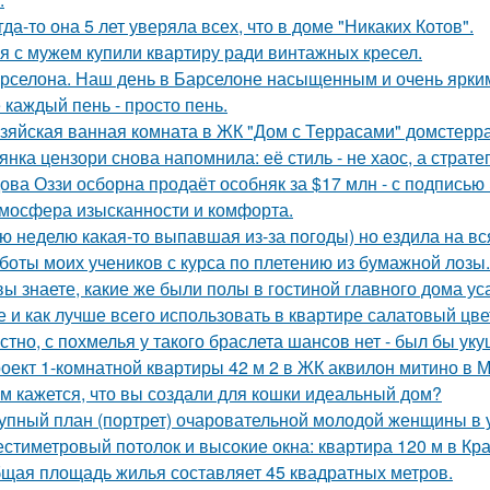
гда-то она 5 лет уверяла всех, что в доме "Никаких Котов".
я с мужем купили квартиру ради винтажных кресел.
рселона. Наш день в Барселоне насыщенным и очень ярки
 каждый пень - просто пень.
зяйская ванная комната в ЖК "Дом с Террасами" домстерр
янка цензори снова напомнила: её стиль - не хаос, а стратег
ова Оззи осборна продаёт особняк за $17 млн - с подписью
мосфера изысканности и комфорта.
ю неделю какая-то выпавшая из-за погоды) но ездила на вс
боты моих учеников с курса по плетению из бумажной лозы.
вы знаете, какие же были полы в гостиной главного дома 
е и как лучше всего использовать в квартире салатовый цве
стно, с похмелья у такого браслета шансов нет - был бы уку
оект 1-комнатной квартиры 42 м 2 в ЖК аквилон митино в М
м кажется, что вы создали для кошки идеальный дом?
упный план (портрет) очаровательной молодой женщины в 
стиметровый потолок и высокие окна: квартира 120 м в Кр
щая площадь жилья составляет 45 квадратных метров.