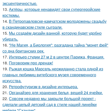
эксцентричностью.
13.
Актёры, которые ненавидят свои супергеройские
костюмы.
14.
В Петропавловске-камчатском молодожены свадьбу
в скандинавском стиле сыграли.
15.
Мы создаём дизайн ванной, которую будет удобно
убирать.
16.
"Не Магия, а Биология": разгадана тайна "монет фей"
со дна британских рек.
17.
Интерьер студии 27 м 2 в центре Парижа, Франция.
18.
Поговорим про дренаж!
19.
Рыжая кошка Марсель неожиданно стала одной из
главных любимиц витебского музея современного
искусства.
20.
Ретрофутуризм в дизайне интерьера.
21.
Органайзер для хранения белья, вещей 24 ячейки.
22.
Совсем недавно мы закрыли большой проект -
сделали целый детский сад в стиле нашей линейки
мебели "Скандик".