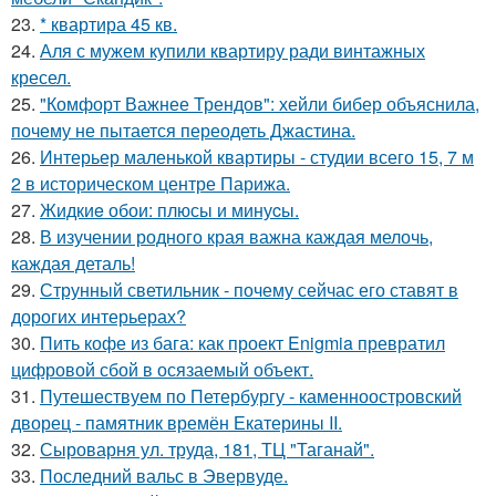
23.
* квартира 45 кв.
24.
Аля с мужем купили квартиру ради винтажных
кресел.
25.
"Комфорт Важнее Трендов": хейли бибер объяснила,
почему не пытается переодеть Джастина.
26.
Интерьер маленькой квартиры - студии всего 15, 7 м
2 в историческом центре Парижа.
27.
Жидкиe обои: плюсы и минуcы.
28.
В изучении родного края важна каждая мелочь,
каждая деталь!
29.
Струнный светильник - почему сейчас его ставят в
дорогих интерьерах?
30.
Пить кофе из бага: как проект Enigmia превратил
цифровой сбой в осязаемый объект.
31.
Путешествуем по Петербургу - каменноостровский
дворец - памятник времён Екатерины II.
32.
Сыроварня ул. труда, 181, ТЦ "Таганай".
33.
Последний вальс в Эвервуде.