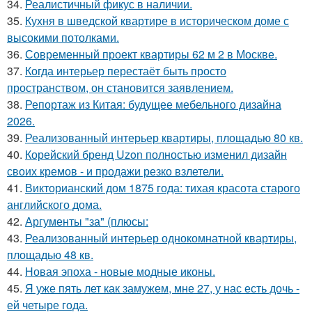
34.
Реалистичный фикус в наличии.
35.
Кухня в шведской квартире в историческом доме с
высокими потолками.
36.
Современный проект квартиры 62 м 2 в Москве.
37.
Когда интерьер перестаёт быть просто
пространством, он становится заявлением.
38.
Репортаж из Китая: будущее мебельного дизайна
2026.
39.
Реализованный интерьер квартиры, площадью 80 кв.
40.
Корейский бренд Uzon полностью изменил дизайн
своих кремов - и продажи резко взлетели.
41.
Викторианский дом 1875 года: тихая красота старого
английского дома.
42.
Аргументы "за" (плюсы:
43.
Реализованный интерьер однокомнатной квартиры,
площадью 48 кв.
44.
Новая эпоха - новые модные иконы.
45.
Я уже пять лет как замужем, мне 27, у нас есть дочь -
ей четыре года.