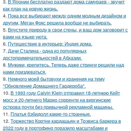
3.
В Японии бесплатно раздают дома самураев - звучит
как план на новую жизнь.
4.
Пока все выбирают между одним модным дизайном и
другим, Меган Фокс решила вообще не выбирать.
5.
Впустите природу в свои стены, и ваш дом заговорит с
вами на языке уюта.
6.
Путешествие в интерьер: Индия дома.
7.
Дачи Сталина - одна из популярных
достопримечательностей в Абхазии.
8.
Мужики, крепитесь. Теперь даже стринги решили над
нами поиздеваться.
9.
Немного моей бытовухи и хранения на тему
"Обновление Домашнего Гардероба".
10.
В 1993 году Calvin Klein отправил 18-летнюю Кейт
мосс и 20-летнего Марио сорренти на виргинские
острова почти без привычной рекламной машины.
11.
Платья бэбидолл какие-то странные.
12.
Торжество Кортни кардашьян и Трэвиса баркера в
2022 году в портофино поразило масштабами и