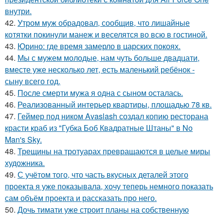
внутри.
42.
Утром муж обрадовал, сообщив, что лишайные
котятки покинули манеж и веселятся во всю в гостиной.
43.
Юрино: где время замерло в царских покоях.
44.
Мы с мужем молодые, нам чуть больше двадцати,
вместе уже несколько лет, есть маленький ребёнок -
сыну всего год.
45.
После смерти мужа я одна с сыном осталась.
46.
Реализованный интерьер квартиры, площадью 78 кв.
47.
Геймер под ником Avaslash создал копию ресторана
красти краб из "Губка Боб Квадратные Штаны" в No
Man's Sky.
48.
Трещины на тротуарах превращаются в целые миры
художника.
49.
С учётом того, что часть вкусных деталей этого
проекта я уже показывала, хочу теперь немного показать
сам объём проекта и рассказать про него.
50.
Дочь тимати уже строит планы на собственную