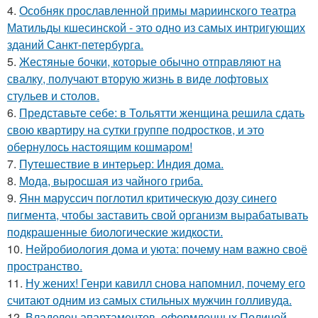
4.
Особняк прославленной примы мариинского театра
Матильды кшесинской - это одно из самых интригующих
зданий Санкт-петербурга.
5.
Жестяные бочки, которые обычно отправляют на
свалку, получают вторую жизнь в виде лофтовых
стульев и столов.
6.
Представьте себе: в Тольятти женщина решила сдать
свою квартиру на сутки группе подростков, и это
обернулось настоящим кошмаром!
7.
Путешествие в интерьер: Индия дома.
8.
Мода, выросшая из чайного гриба.
9.
Янн маруссич поглотил критическую дозу синего
пигмента, чтобы заставить свой организм вырабатывать
подкрашенные биологические жидкости.
10.
Нейробиология дома и уюта: почему нам важно своё
пространство.
11.
Ну жених! Генри кавилл снова напомнил, почему его
считают одним из самых стильных мужчин голливуда.
12.
Владелец апартаментов, оформленных Полиной