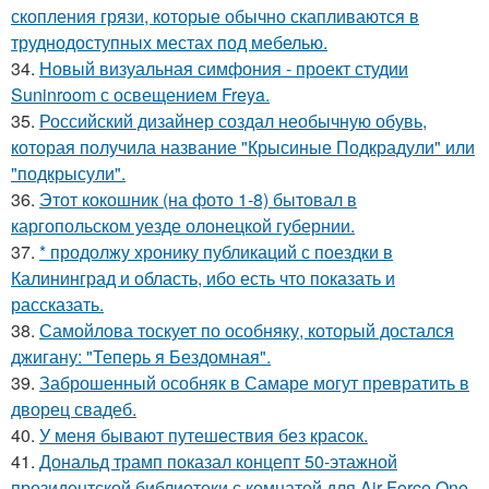
скопления грязи, которые обычно скапливаются в
труднодоступных местах под мебелью.
34.
Новый визуальная симфония - проект студии
Suninroom с освещением Freya.
35.
Российский дизайнер создал необычную обувь,
которая получила название "Крысиные Подкрадули" или
"подкрысули".
36.
Этот кокошник (на фото 1-8) бытовал в
каргопольском уезде олонецкой губернии.
37.
* продолжу хронику публикаций с поездки в
Калининград и область, ибо есть что показать и
рассказать.
38.
Самойлова тоскует по особняку, который достался
джигану: "Теперь я Бездомная".
39.
Заброшенный особняк в Самаре могут превратить в
дворец свадеб.
40.
У меня бывают путешествия без красок.
41.
Дональд трамп показал концепт 50-этажной
президентской библиотеки с комнатой для Air Force One