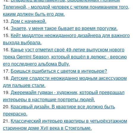
Телегиной, - молодой человек с четким пониманием того,
каким должен быть его дом.
13.
Дом с начинкой.
14.
Знаете, у меня такое бывает во время прогулки.
15.
Кейт миддлтон неожиданного дизайнера для важного
выхода выбрала.
16.
Канье уэст отметил своё 49-летие выпуском нового
трека Gemini Season, который вошёл в делюкс - версию
его последнего альбома Bully.
17.
Боишься ошибиться с цветом в интерьере?
18.
Детские сладости неожиданно модным аксессуаром
для пальцев стали.
19.
Джеремайя гудман - художник, который превращал
интерьеры в настоящие портреты людей.
20.
Красивый дизайн. В квартире все должно быть
прекрасно.
21.
Классический интерьер квартиры в четырёхэтажном
старинном доме Xvii века в Стокгольме.