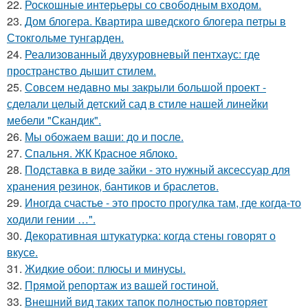
22.
Роскошные интерьеры со свободным входом.
23.
Дом блогера. Квартира шведского блогера петры в
Стокгольме тунгарден.
24.
Реализованный двухуровневый пентхаус: где
пространство дышит стилем.
25.
Совсем недавно мы закрыли большой проект -
сделали целый детский сад в стиле нашей линейки
мебели "Скандик".
26.
Мы обожаем ваши: до и после.
27.
Спальня. ЖК Красное яблоко.
28.
Подставка в виде зайки - это нужный аксессуар для
хранения резинок, бантиков и браслетов.
29.
Иногда счастье - это просто прогулка там, где когда-то
ходили гении …".
30.
Декоративная штукатурка: когда стены говорят о
вкусе.
31.
Жидкиe обои: плюсы и минуcы.
32.
Прямой репортаж из вашей гостиной.
33.
Внешний вид таких тапок полностью повторяет