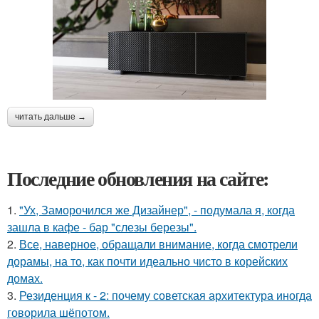
читать дальше →
Последние обновления на сайте:
1.
"Ух, Заморочился же Дизайнер", - подумала я, когда
зашла в кафе - бар "слезы березы".
2.
Все, наверное, обращали внимание, когда смотрели
дорамы, на то, как почти идеально чисто в корейских
домах.
3.
Резиденция к - 2: почему советская архитектура иногда
говорила шёпотом.