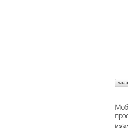
читат
Моб
про
Мобил