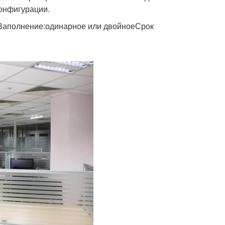
конфигурации.
Заполнение:одинарное или двойноеСрок