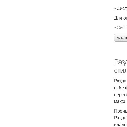
«Сист
Для о
«Сист
читат
Раз
сти
Раздв
себе 
перег
макси
Преим
Раздв
владе