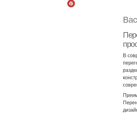
Вас
Пер
про
В сов
перег
разде
конст
совре
Преим
Перен
дизай