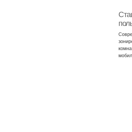
Ста
пол
Совре
зонир
комна
мобил