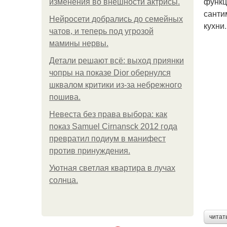
функц
изменения во внешности актрисы.
санти
Нейросети добрались до семейных
кухни
чатов, и теперь под угрозой
мамины нервы.
Детали решают всё: выход приянки
чопры на показе Dior обернулся
шквалом критики из-за небрежного
пошива.
Невеста без права выбора: как
показ Samuel Cirnansck 2012 года
превратил подиум в манифест
против принуждения.
Уютная светлая квартира в лучах
солнца.
читат