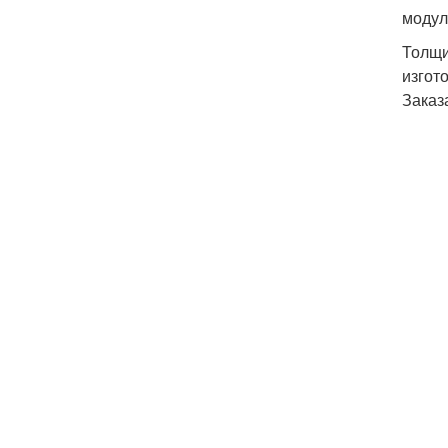
модул
Толщи
изгот
Заказ