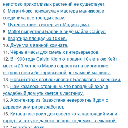
неистово прихотливых растений не существует.
6.
Меган Фокс психанула у мастера маникюра и
соединила все тренды сразу.
7.
Путешествие в интерьер: Индия дома.
8.
Mattel выпустили Барби в виде майли Сайрус.
9.
Квартира площадью 108 кв.
10.
Джунгли в ванной комнате.
11.
Чёрные часы для смелых интерьерьеров.
12.
В 1993 году Calvin Klein отправил 18-летнюю Кейт
мосс и 20-летнего Марио сорренти на виргинские
острова почти без привычной рекламной машины.
13.
Новый страх разблокирован: Балаклава с клещами.
14.
Нам казалось странным, что парадный вход в
усадебный дом утыкается в лестницу.
15.
Архитектор из Казахстана невероятный дом с
деревом внутри разработал.
16.
Китаец построил для своего кота настоящий мини -
город - и это уже далеко не просто домик с лежанкой.
17.
* квартира 40 кв.