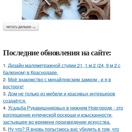
читать дальше →
Последние обновления на сайте:
1.
Дизайн малометражной студии 21, 1 м 2 (24, 9 м 2 с
балконом) в Краснодаре.
2.
Моё знакомство с михайловским замком - и я в
восторге!
3.
Дом не только из мебели и красивых интерьеров
создаётся.
4.
Усадьба Рукавишниковых в нижнем Новгороде - это
воплощение купеческой роскоши и изысканности,
застывшее во времени произведение искусства.
5.
Ну что? Я вновь попытаюсь вас убедить в том, что