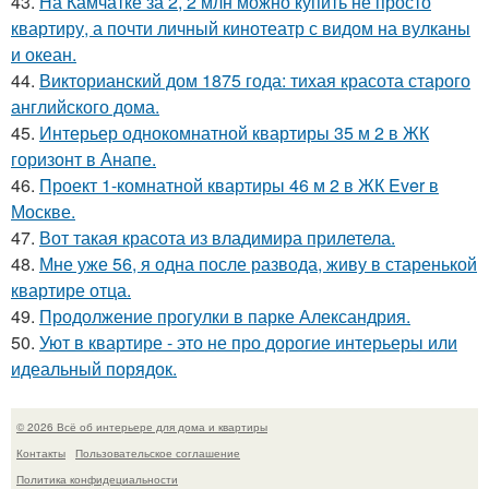
43.
На Камчатке за 2, 2 млн можно купить не просто
квартиру, а почти личный кинотеатр с видом на вулканы
и океан.
44.
Викторианский дом 1875 года: тихая красота старого
английского дома.
45.
Интерьер однокомнатной квартиры 35 м 2 в ЖК
горизонт в Анапе.
46.
Проект 1-комнатной квартиры 46 м 2 в ЖК Ever в
Москве.
47.
Вот такая красота из владимира прилетела.
48.
Мне уже 56, я одна после развода, живу в старенькой
квартире отца.
49.
Продолжение прогулки в парке Александрия.
50.
Уют в квартире - это не про дорогие интерьеры или
идеальный порядок.
© 2026 Всё об интерьере для дома и квартиры
Контакты
Пользовательское соглашение
Политика конфидециальности