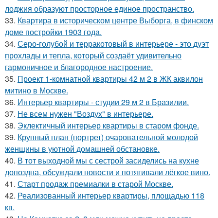
лоджия образуют просторное единое пространство.
33.
Квартира в историческом центре Выборга, в финском
доме постройки 1903 года.
34.
Серо-голубой и терракотовый в интерьере - это дуэт
прохлады и тепла, который создаёт удивительно
гармоничное и благородное настроение.
35.
Проект 1-комнатной квартиры 42 м 2 в ЖК аквилон
митино в Москве.
36.
Интерьер квартиры - студии 29 м 2 в Бразилии.
37.
Не всем нужен "Воздух" в интерьере.
38.
Эклектичный интерьер квартиры в старом фонде.
39.
Крупный план (портрет) очаровательной молодой
женщины в уютной домашней обстановке.
40.
В тот выходной мы с сестрой засиделись на кухне
допоздна, обсуждали новости и потягивали лёгкое вино.
41.
Старт продаж премиалки в старой Москве.
42.
Реализованный интерьер квартиры, площадью 118
кв.