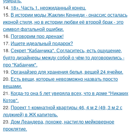
убирать.
14.
18+. Часть 1. неожиданный конец.
15.
В истории моды Жаклин Кеннеди - онассис осталась
иконой стиля, но в истории любви её второй брак - это
символ фатальной ошибки.
16.
Поговорим про дренаж!
17.
Ищете идеальный подарок?
18.
Секрет "Кабанчика". Согласитесь, есть ощущение,
будто дизайнеры между собой о чём-то договорились -
про "Кабанчик".
19.
Органайзер для хранения белья, вещей 24 ячейки.
20.
Есть вещи, которые невозможно назвать просто
вещами.
21.
Когда-то она 5 лет уверяла всех, что в доме "Никаких
Котов".
22.
Проект 1-комнатной квартиры 46, 4 м 2 (49, 3 м 2 с
лоджией) в ЖК капитель.
23.
Дом Леандера, похоже, настигло мейковерное
проклятие.