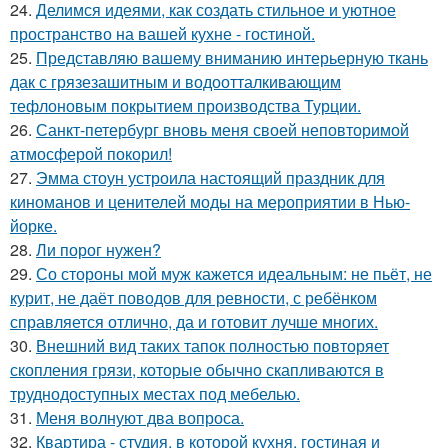
24.
Делимся идеями, как создать стильное и уютное
пространство на вашей кухне - гостиной.
25.
Представляю вашему вниманию интерьерную ткань
дак с грязезашитным и водоотталкивающим
тефлоновым покрытием производства Турции.
26.
Санкт-петербург вновь меня своей неповторимой
атмосферой покорил!
27.
Эмма стоун устроила настоящий праздник для
киноманов и ценителей моды на мероприятии в Нью-
йорке.
28.
Ли порог нужен?
29.
Со стороны мой муж кажется идеальным: не пьёт, не
курит, не даёт поводов для ревности, с ребёнком
справляется отлично, да и готовит лучше многих.
30.
Внешний вид таких тапок полностью повторяет
скопления грязи, которые обычно скапливаются в
труднодоступных местах под мебелью.
31.
Меня волнуют два вопроса.
32.
Квартира - студия, в которой кухня, гостиная и