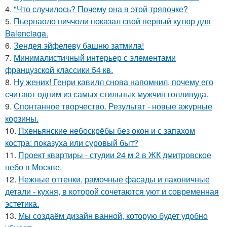
4.
"Что случилось? Почему она в этой тряпочке?
5.
Пьерпаоло пиччоли показал свой первый кутюр для
Balenciaga.
6.
Зендея эйфелеву башню затмила!
7.
Минималистичный интерьер с элементами
французской классики 54 кв.
8.
Ну жених! Генри кавилл снова напомнил, почему его
считают одним из самых стильных мужчин голливуда.
9.
Спонтанное творчество. Результат - новые ажурные
корзины.
10.
Пхеньянские небоскрёбы без окон и с запахом
костра: показуха или суровый быт?
11.
Проект квартиры - студии 24 м 2 в ЖК дмитровское
небо в Москве.
12.
Нежные оттенки, рамочные фасады и лаконичные
детали - кухня, в которой сочетаются уют и современная
эстетика.
13.
Мы создаём дизайн ванной, которую будет удобно