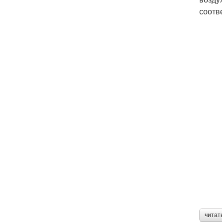
соотв
читат