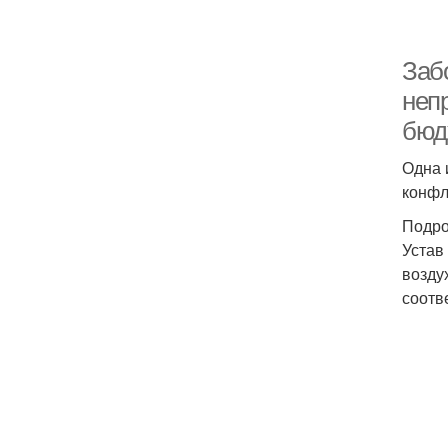
Забо
неп
бюд
Одна 
конфл
Подро
Устав
возду
соотв