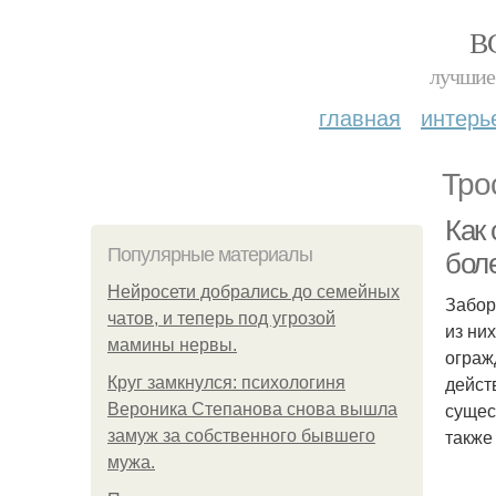
В
лучшие 
главная
интерь
Тро
Как
Популярные материалы
бол
Нейросети добрались до семейных
Забор
чатов, и теперь под угрозой
из ни
мамины нервы.
ограж
дейст
Круг замкнулся: психологиня
сущес
Вероника Степанова снова вышла
также
замуж за собственного бывшего
мужа.