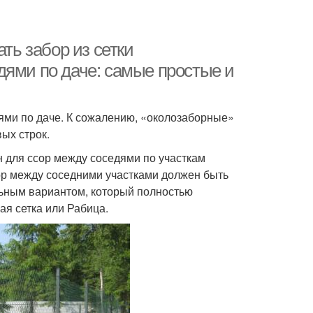
ть забор из сетки
дями по даче: самые простые и
ями по даче. К сожалению, «околозаборные»
ых строк.
н для ссор между соседями по участкам
бор между соседними участками должен быть
льным вариантом, который полностью
ая сетка или Рабица.