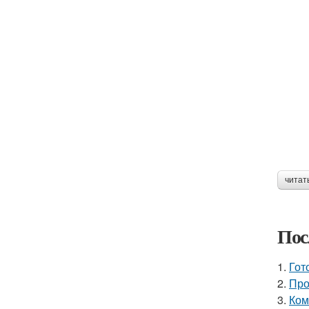
читат
Пос
1.
Гот
2.
Про
3.
Ком