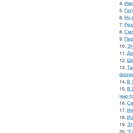
4.
Ике
5.
Гат
6.
Ну 
7.
Реа
8.
Смо
9.
Пер
10.
Эт
11.
До
12.
Шв
13.
Та
блоге
14.
В 
15.
В 
чью-т
16.
Се
17.
Ин
18.
Из
19.
Эт
20.
"С