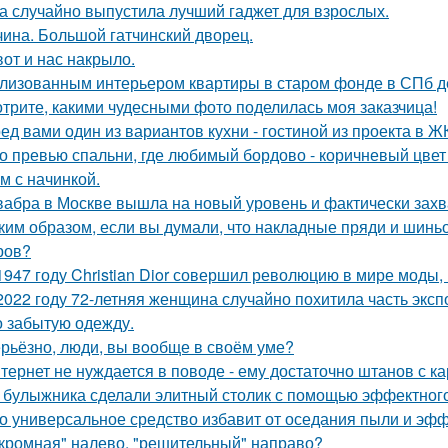
а случайно выпустила лучший гаджет для взрослых.
чина. Большой гатчинский дворец.
вот и нас накрыло.
лизованным интерьером квартиры в старом фонде в СПб д
трите, какими чудесными фото поделилась моя заказчица!
ед вами один из вариантов кухни - гостиной из проекта в Ж
о превью спальни, где любимый бордово - коричневый цвет 
м с начинкой.
абра в Москве вышла на новый уровень и фактически захв
ким образом, если вы думали, что накладные пряди и шинь
ров?
1947 году Christian Dior совершил революцию в мире моды,
2022 году 72-летняя женщина случайно похитила часть эксп
о забытую одежду.
рьёзно, люди, вы вoобще в своём уме?
тернет не нуждается в поводе - ему достаточно штанов с ка
 булыжника сделали элитный столик с помощью эффектного
о универсальное средство избавит от оседания пыли и эфф
кромная" налево, "решительный" направо?