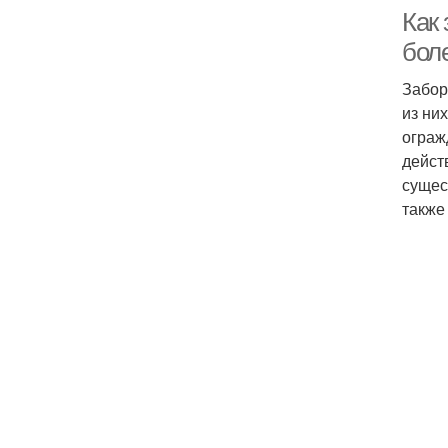
Как
бол
Забор
из ни
ограж
дейст
сущес
также