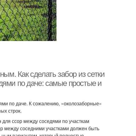
ным. Как сделать забор из сетки
дями по даче: самые простые и
ями по даче. К сожалению, «околозаборные»
ых строк.
н для ссор между соседями по участкам
бор между соседними участками должен быть
льным вариантом, который полностью