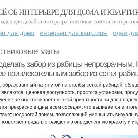
СЁ ОБ ИНТЕРЬЕРЕ ДЛЯ ДОМА И КВАРТИ
идеи для дизайна интерьера, полезные советы, интересны
ер для дома
интерьер для квартиры
идеи ди
стниковые маты
 сделать забор из рабицы непрозрачным. 
ее привлекательным забор из сетки-раби
, образованный натянутой на столбы сеткой-рабицей, обл
х являются: ценовая доступность, простота установки, прод
дение не обеспечивает никакой приватности ни для владельц
вия прекрасно видны всем соседям, что выливается в итоге
твует недорогой прием, позволяющий уменьшить визуальну
 позволяет придать ограждению определенную красоту и ин