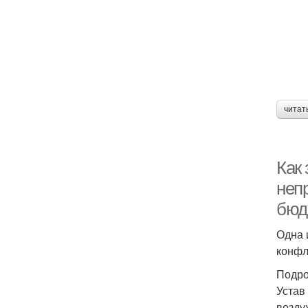
читат
Как 
неп
бюд
Одна 
конфл
Подро
Устав
возду