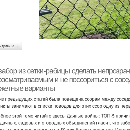
ь дальше →
забор из сетки-рабицы сделать непрозрач
росматриваемым и не поссориться с сосе
жетные варианты
из предыдущих статей была повещена ссорам между сосед
икты занимают в списке поводов для этих ссор одну из перв
бнее этой теме читайте здесь: Дачные войны: ТОП-5 причи
 дачных, садовых и огородных объединений гласит, что за
хо- и светопроницаемым на 50 или более процентов. Идеа