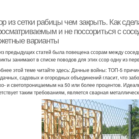
р из сетки рабицы чем закрыть. Как сдела
росматриваемым и не поссориться с сосе
жетные варианты
из предыдущих статей была повещена ссорам между сосед
икты занимают в списке поводов для этих ссор одну из перв
бнее этой теме читайте здесь: Дачные войны: ТОП-5 причи
 дачных, садовых и огородных объединений гласит, что за
хо- и светопроницаемым на 50 или более процентов. Идеа
етствует таким требованиям, является сварная металлическ