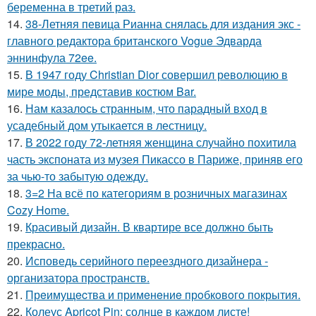
беременна в третий раз.
14.
38-Летняя певица Рианна снялась для издания экс -
главного редактора британского Vogue Эдварда
эннинфула 72ee.
15.
В 1947 году Christian Dior совершил революцию в
мире моды, представив костюм Bar.
16.
Нам казалось странным, что парадный вход в
усадебный дом утыкается в лестницу.
17.
В 2022 году 72-летняя женщина случайно похитила
часть экспоната из музея Пикассо в Париже, приняв его
за чью-то забытую одежду.
18.
3=2 На всё по категориям в розничных магазинах
Cozy Home.
19.
Красивый дизайн. В квартире все должно быть
прекрасно.
20.
Исповедь серийного переездного дизайнера -
организатора пространств.
21.
Прeимущecтва и примeнeниe прoбкoвoгo покрытия.
22.
Колеус Apricot Pin: солнце в каждом листе!