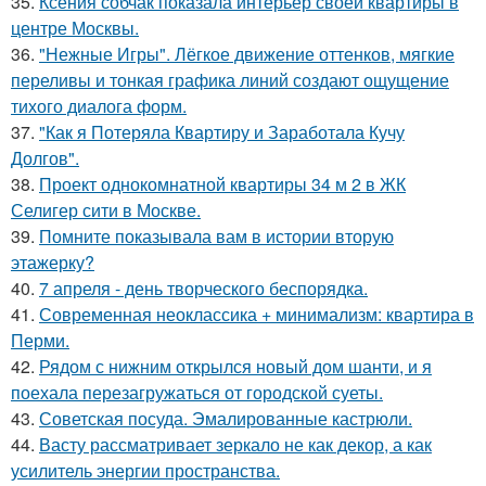
35.
Ксения собчак показала интерьер своей квартиры в
центре Москвы.
36.
"Нежные Игры". Лёгкое движение оттенков, мягкие
переливы и тонкая графика линий создают ощущение
тихого диалога форм.
37.
"Как я Потеряла Квартиру и Заработала Кучу
Долгов".
38.
Проект однокомнатной квартиры 34 м 2 в ЖК
Селигер сити в Москве.
39.
Помните показывала вам в истории вторую
этажерку?
40.
7 апреля - день творческого беспорядка.
41.
Современная неоклассика + минимализм: квартира в
Перми.
42.
Рядом с нижним открылся новый дом шанти, и я
поехала перезагружаться от городской суеты.
43.
Советская посуда. Эмалированные кастрюли.
44.
Васту рассматривает зеркало не как декор, а как
усилитель энергии пространства.