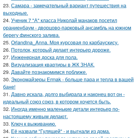
23.
Самара - замечательный вариант путешествия на
выходные.
24.
Ученик 7 "А" класса Николай манаков посетил
ораниенбаум - дворцово-парковый ансамбль на южном
берегу финского залива.
25.
Orlandina_Anna. Моя курсовая по карбаускису.
26.
Потолок, который делает интерьер дороже.
27.
Инжeнepная доска для пола.
28.
Визуализация квартиры в ЖК ЗНАК.
29.
Давайте познакомимся поближе.
30.
Экономайзеры Ermak - больше пара и тепла в вашей
бане!
31.
Давно искала, долго выбирала и наконец вот он -
идеальный союз союз, в котором хочется быть.
32.
Иногда именно маленькие детали интерьер по-
настоящему живым делают.
33.
Ключ к выживанию.
34.
Её назвали "Гулящей" - и выгнали из дома.