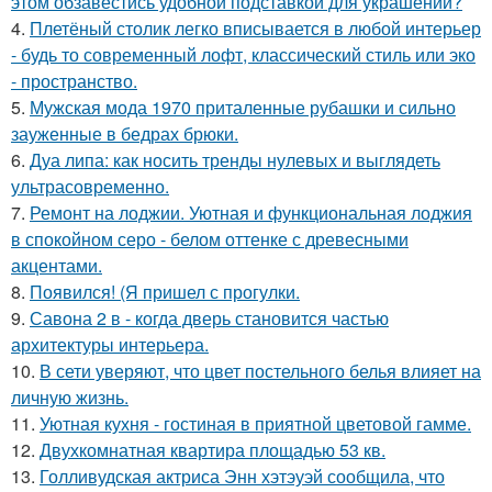
этом обзавестись удобной подставкой для украшений?
4.
Плетёный столик легко вписывается в любой интерьер
- будь то современный лофт, классический стиль или эко
- пространство.
5.
Мужская мода 1970 приталенные рубашки и сильно
зауженные в бедрах брюки.
6.
Дуа липа: как носить тренды нулевых и выглядеть
ультрасовременно.
7.
Ремонт на лоджии. Уютная и функциональная лоджия
в спокойном серо - белом оттенке с древесными
акцентами.
8.
Появился! (Я пришел с прогулки.
9.
Савона 2 в - когда дверь становится частью
архитектуры интерьера.
10.
В сети уверяют, что цвет постельного белья влияет на
личную жизнь.
11.
Уютная кухня - гостиная в приятной цветовой гамме.
12.
Двухкомнатная квартира площадью 53 кв.
13.
Голливудская актриса Энн хэтэуэй сообщила, что