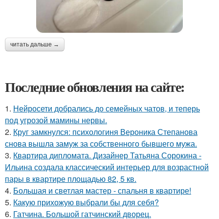
читать дальше →
Последние обновления на сайте:
1.
Нейросети добрались до семейных чатов, и теперь
под угрозой мамины нервы.
2.
Круг замкнулся: психологиня Вероника Степанова
снова вышла замуж за собственного бывшего мужа.
3.
Квартира дипломата. Дизайнер Татьяна Сорокина -
Ильина создала классический интерьер для возрастной
пары в квартире площадью 82, 5 кв.
4.
Большая и светлая мастер - спальня в квартире!
5.
Какую прихожую выбрали бы для себя?
6.
Гатчина. Большой гатчинский дворец.