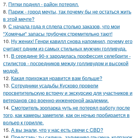
7.
Пятки поднял - район потерял.
8.
Париж - город мечты, так почему бы не остаться жить
в этой мечте?
9.
С начала года я сплела столько заказов, что мои
"Хомячьи" запасы трубочек стремительно тают!
10.
Ну жених! Генри кавилл снова напомнил, почему его
считают одним из самых стильных мужчин голливуда.
11.
В середине 90-х зародилась профессия селебрити -
стилистов - посредников между голливудом и высокой
модой.
12.
Какая прихожая нравится вам больше?
13.
Сотрудники усадьбы Кусково провели
просветительскую встречу и экскурсию для участников и
ветеранов сво военно-инженерной академии.
14.
Смотритель зоопарка чуть не потерял работу после
того, как камеры заметили, как он ночью пробирается в
вольер к горилле.
15.
А вы знали, что у нас есть свечи с CBD?
16.
Представь: ты сидишь, задумчиво грызешь колпачок