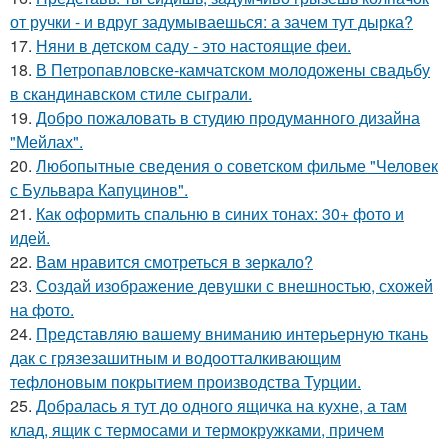
от ручки - и вдруг задумываешься: а зачем тут дырка?
17.
Няни в детском саду - это настоящие феи.
18.
В Петропавловске-камчатском молодожены свадьбу
в скандинавском стиле сыграли.
19.
Добро пожаловать в студию продуманного дизайна
"Мейлах".
20.
Любопытные сведения о советском фильме "Человек
с Бульвара Капуцинов".
21.
Как оформить спальню в синих тонах: 30+ фото и
идей.
22.
Вам нравится смотреться в зеркало?
23.
Создай изображение девушки с внешностью, схожей
на фото.
24.
Представляю вашему вниманию интерьерную ткань
дак с грязезашитным и водоотталкивающим
тефлоновым покрытием производства Турции.
25.
Добралась я тут до одного ящичка на кухне, а там
клад, ящик с термосами и термокружками, причем