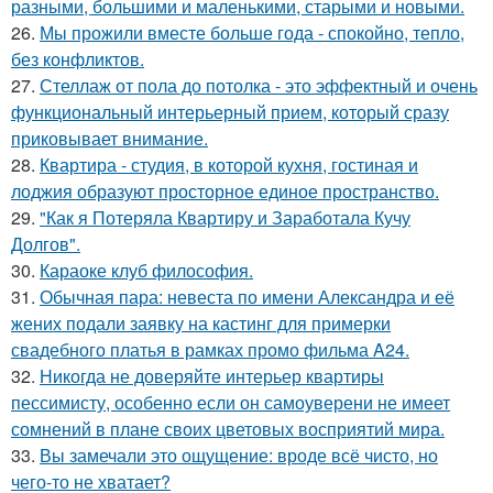
разными, большими и маленькими, старыми и новыми.
26.
Мы прожили вместе больше года - спокойно, тепло,
без конфликтов.
27.
Стеллаж от пола до потолка - это эффектный и очень
функциональный интерьерный прием, который сразу
приковывает внимание.
28.
Квартира - студия, в которой кухня, гостиная и
лоджия образуют просторное единое пространство.
29.
"Как я Потеряла Квартиру и Заработала Кучу
Долгов".
30.
Караоке клуб философия.
31.
Обычная пара: невеста по имени Александра и её
жених подали заявку на кастинг для примерки
свадебного платья в рамках промо фильма A24.
32.
Никогда не доверяйте интерьер квартиры
пессимисту, особенно если он самоуверени не имеет
сомнений в плане своих цветовых восприятий мира.
33.
Вы замечали это ощущение: вроде всё чисто, но
чего-то не хватает?