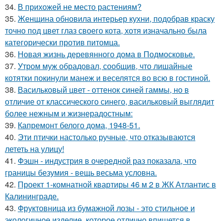
34.
В прихожей не место растениям?
35.
Женщина обновила интерьер кухни, подобрав краску
точно под цвет глаз своего кота, хотя изначально была
категорически против питомца.
36.
Новая жизнь деревянного дома в Подмосковье.
37.
Утром муж обрадовал, сообщив, что лишайные
котятки покинули манеж и веселятся во всю в гостиной.
38.
Васильковый цвет - оттенок синей гаммы, но в
отличие от классического синего, васильковый выглядит
более нежным и жизнерадостным:
39.
Капремонт белого дома, 1948-51.
40.
Эти птички настолько ручные, что отказываются
лететь на улицу!
41.
Фэшн - индустрия в очередной раз показала, что
границы безумия - вещь весьма условна.
42.
Проект 1-комнатной квартиры 46 м 2 в ЖК Атлантис в
Калининграде.
43.
Фруктовница из бумажной лозы - это стильное и
экологичное изделие, которое отлично впишется в