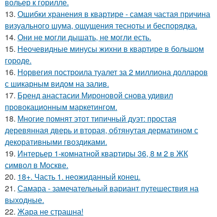
вольер к горилле.
13.
Ошибки хранения в квартире - самая частая причина
визуального шума, ощущения тесноты и беспорядка.
14.
Они не могли дышать, не могли есть.
15.
Неочевидные минусы жихни в квартире в большом
городе.
16.
Норвегия построила туалет за 2 миллиона долларов
с шикарным видом на залив.
17.
Бренд анастасии Мироновой снова удивил
провокационным маркетингом.
18.
Многие помнят этот типичный дуэт: простая
деревянная дверь и вторая, обтянутая дерматином с
декоративными гвоздиками.
19.
Интерьер 1-комнатной квартиры 36, 8 м 2 в ЖК
символ в Москве.
20.
18+. Часть 1. неожиданный конец.
21.
Самара - замечательный вариант путешествия на
выходные.
22.
Жара не страшна!