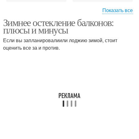
Показать все
Зимнее остекление балконов:
Материал для
Балкон к остеклению
плюсы и минусы
остекления
Если вы запланировалиили лоджию зимой, стоит
оценить все за и против.