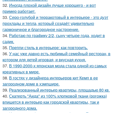
32.
Иногда плохой дизайн лучше хорошего - и вот
пример работает.
33.
Серо-голубой и терракотовый в интерьере - это дуэт
прохлады и тепла, который создаёт удивительно
гармоничное и благородное настроение.
34.
Работаю по графику 2/2, сыну четыре года, ходит в
садик.
35.
Преппи стиль в интерьере: как повторить.
36.
У нас уже давно есть любимый семейный ресторан, в
котором для детей игровая, и вкусная кухня.
37.
В 1990-2000-х японская мода стала одной из самых
креативных в мире.
38.
В гостях у дизайнера интерьеров кит Кемп в ее
загородном доме в хэмпшире.
39.
Реализованный интерьер квартиры, площадью 80 кв.
40.
Скатерть "Аида" из 100% хлопковой ткани (рогожка)
впишется в интерьер как городской квартиры, так и
загородного дома.