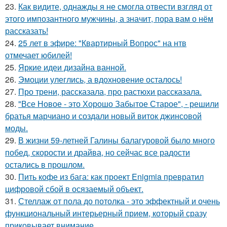
23.
Как видите, однажды я не смогла отвести взгляд от
этого импозантного мужчины, а значит, пора вам о нём
рассказать!
24.
25 лет в эфире: "Квартирный Вопрос" на нтв
отмечает юбилей!
25.
Яркие идеи дизайна ванной.
26.
Эмоции улеглись, а вдохновение осталось!
27.
Про трени, рассказала, про растюхи рассказала.
28.
"Все Новое - это Хорошо Забытое Старое", - решили
братья марчиано и создали новый виток джинсовой
моды.
29.
В жизни 59-летней Галины балагуровой было много
побед, скорости и драйва, но сейчас все радости
остались в прошлом.
30.
Пить кофе из бага: как проект Enigmia превратил
цифровой сбой в осязаемый объект.
31.
Стеллаж от пола до потолка - это эффектный и очень
функциональный интерьерный прием, который сразу
приковывает внимание.