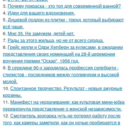
3.
Почему покраска - это топ для современной ванной?
4.
Идеи для вашего вдохновения.
5.
Душевой поддон из плитки - тренд, который выбирают
всё чаще.
6.
Мне 35. Не замужем, детей нет.
7.
Рады за этого жильца, но не от всего сердца.
8.
Грейс келли и Одри Хепберн за кулисами, в ожидании
представления своих номинаций на 28-й церемонии
вручения премии "Оскар", 1956 год.
9.
В середине 90-х зародилась профессия селебрити -
стилистов - посредников между голливудом и высокой
модой.
10.
Спонтанное творчество. Результат - новые ажурные
корзины.
11.
Манифест на укорачивание: как культовая мини-юбка
перевернула представление о женской независимости.
12.
Смотритель зоопарка чуть не потерял работу после
того, как камеры заметили, как он ночью пробирается в