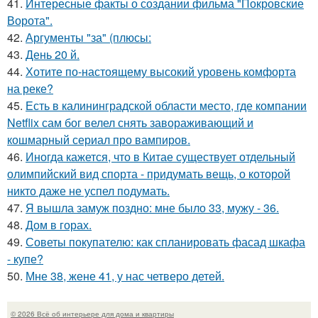
41.
Интересные факты о создании фильма "Покровские
Ворота".
42.
Аргументы "за" (плюсы:
43.
День 20 й.
44.
Хотите по-настоящему высокий уровень комфорта
на реке?
45.
Есть в калининградской области место, где компании
Netflix сам бог велел снять завораживающий и
кошмарный сериал про вампиров.
46.
Иногда кажется, что в Китае существует отдельный
олимпийский вид спорта - придумать вещь, о которой
никто даже не успел подумать.
47.
Я вышла замуж поздно: мне было 33, мужу - 36.
48.
Дом в горах.
49.
Советы покупателю: как спланировать фасад шкафа
- купе?
50.
Мне 38, жене 41, у нас четверо детей.
© 2026 Всё об интерьере для дома и квартиры