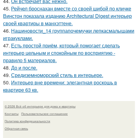
44.
Он встречает вас нежно.
45.
Рейчел броснахан вместе со своей шибой по кличке
Винстон показала изданию Architectural Digest интерьер
своей квартиры в манхэттене.
46.
Нашиновости_14 группапочемучки лепкасмалышами
игракуклами.
47.
Есть простой приём, который помогает сделать
интерьер цельным и спокойным по восприятию -
правило 5 материалов.
48.
До и после.
49.
Средиземноморский стиль в интерьере.
50.
Интерьер вне времени: элегантная роскошь в
квартире 63 кв.
© 2026 Всё об интерьере для дома и квартиры
Контакты
Пользовательское соглашение
Политика конфидециальности
Обратная связь