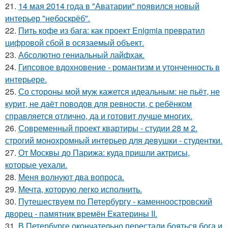
21.
14 мая 2014 года в "Аватарии" появился новый
интерьер "небоскрёб".
22.
Пить кофе из бага: как проект Enigmia превратил
цифровой сбой в осязаемый объект.
23.
Абсолютно гениальный лайфхак.
24.
Гипсовое вдохновение - романтизм и утонченность в
интерьере.
25.
Со стороны мой муж кажется идеальным: не пьёт, не
курит, не даёт поводов для ревности, с ребёнком
справляется отлично, да и готовит лучше многих.
26.
Современный проект квартиры - студии 28 м 2.
строгий монохромный интерьер для девушки - студентки.
27.
От Москвы до Парижа: куда пришли актрисы,
которые уехали.
28.
Меня волнуют два вопроса.
29.
Мечта, которую легко исполнить.
30.
Путешествуем по Петербургу - каменноостровский
дворец - памятник времён Екатерины II.
31.
В Петербурге окончательно перестали бояться бога и