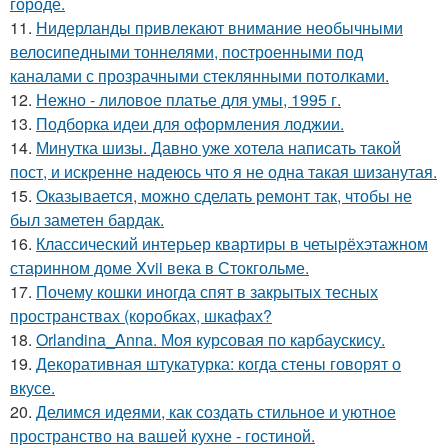
городе.
11.
Нидерланды привлекают внимание необычными
велосипедными тоннелями, построенными под
каналами с прозрачными стеклянными потолками.
12.
Нежно - лиловое платье для умы, 1995 г.
13.
Подборка идеи для оформления лоджии.
14.
Минутка шизы. Давно уже хотела написать такой
пост, и искренне надеюсь что я не одна такая шизанутая.
15.
Оказывается, можно сделать ремонт так, чтобы не
был заметен бардак.
16.
Классический интерьер квартиры в четырёхэтажном
старинном доме Xvii века в Стокгольме.
17.
Почему кошки иногда спят в закрытых тесных
пространствах (коробках, шкафах?
18.
Orlandina_Anna. Моя курсовая по карбаускису.
19.
Декоративная штукатурка: когда стены говорят о
вкусе.
20.
Делимся идеями, как создать стильное и уютное
пространство на вашей кухне - гостиной.