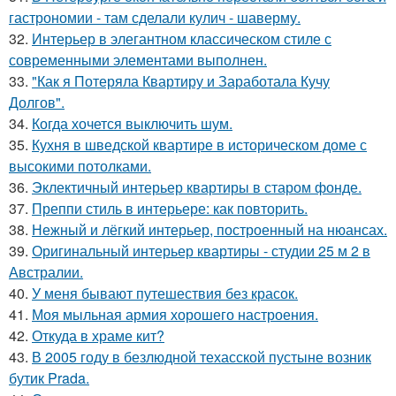
гастрономии - там сделали кулич - шаверму.
32.
Интерьер в элегантном классическом стиле с
современными элементами выполнен.
33.
"Как я Потеряла Квартиру и Заработала Кучу
Долгов".
34.
Когда хочется выключить шум.
35.
Кухня в шведской квартире в историческом доме с
высокими потолками.
36.
Эклектичный интерьер квартиры в старом фонде.
37.
Преппи стиль в интерьере: как повторить.
38.
Нежный и лёгкий интерьер, построенный на нюансах.
39.
Оригинальный интерьер квартиры - студии 25 м 2 в
Австралии.
40.
У меня бывают путешествия без красок.
41.
Моя мыльная армия хорошего настроения.
42.
Откуда в храме кит?
43.
В 2005 году в безлюдной техасской пустыне возник
бутик Prada.