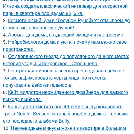
Ильина создала классический интерьер для возрастной
пары в квартире площадью 82, 5 кв.
3.
Косметический бум в "Голубом Ручейке": отмываем до
скрипа, мы обновляем с душой!
4.
Аромат для дома, создающий эмоции и настроение.
5.
Нейробиология дома и уюта: почему нам важно своё
пространство.
6.
От дворянского гнезда до популярного дачного места:
история усадьбы покровское - Стрешнево.
7.
Портретная живопись всегда преследовала цель не
только зафиксировать черты лица, но и слегка
приукрасить действительность.
8.
Кейт миддлтон неожиданного дизайнера для важного
выхода выбрала.
9.
Канье уэст отметил своё 49-летие выпуском нового
трека Gemini Season, который вошёл в делюкс - версию
его последнего альбома Bully.
10.
Неочевидные минусы жихни в квартире в большом