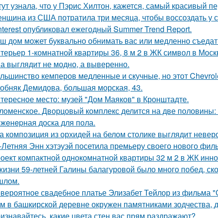
тут узнала, что у Пэрис Хилтон, кажется, самый красивый п
нщина из США потратила три месяца, чтобы воссоздать у с
nterest опубликовал ежегодный Summer Trend Report.
ш дом может буквально обнимать вас или медленно съедать 
терьер 1-комнатной квартиры 36, 8 м 2 в ЖК символ в Моск
а выглядит не модно, а выверенно.
льшинство кемперов медленные и скучные, но этот Chevrole
обняк Демидова, большая морская, 43.
тересное место: музей "Дом Маяков" в Кронштадте.
ломенское. Дворцовый комплекс делится на две половины:
жeнepная доска для пола.
а композиция из орхидей на белом столике выглядит неверо
-Летняя Энн хэтэуэй посетила премьеру своего нового фил
оект компактной однокомнатной квартиры 32 м 2 в ЖК инно
жизни 59-летней Галины балагуровой было много побед, ско
шлом.
вероятное свадебное платье Элизабет Тейлор из фильма "О
м в башкирской деревне окружен памятниками зодчества, 
изнавайтесь, какие цвета стен вас прям раздражают?