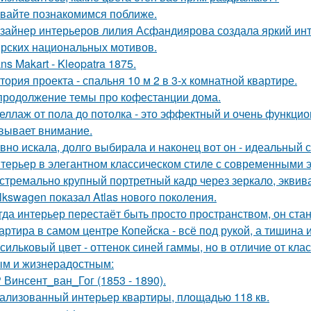
вайте познакомимся поближе.
зайнер интерьеров лилия Асфандиярова создала яркий инт
рских национальных мотивов.
ns Makart - Kleopatra 1875.
тория проекта - спальня 10 м 2 в 3-х комнатной квартире.
продолжение темы про кофестанции дома.
еллаж от пола до потолка - это эффектный и очень функци
вывает внимание.
вно искала, долго выбирала и наконец вот он - идеальный с
терьер в элегантном классическом стиле с современными 
стремально крупный портретный кадр через зеркало, эквива
lkswagen показал Atlas нового поколения.
гда интерьер перестаёт быть просто пространством, он ста
артира в самом центре Копейска - всё под рукой, а тишина и
сильковый цвет - оттенок синей гаммы, но в отличие от кла
м и жизнерадостным:
 Винсент_ван_Гог (1853 - 1890).
ализованный интерьер квартиры, площадью 118 кв.