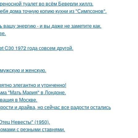
ереносной туалет во всём Беверли хиллз.
ебя дома точную копию кухни из "Симпсонов".
вашу энергию - и вы даже не заметите как.
ве.
t C30 1972 года совсем другой.
 мужскую и женскую.
ятно элегантно и утонченно!
ьма "Мать Мария" в Лондоне.
вация в Москве.
рости и драйва, но сейчас все радости остались
тец Невесты" (1950).
домами с резными ставнями.