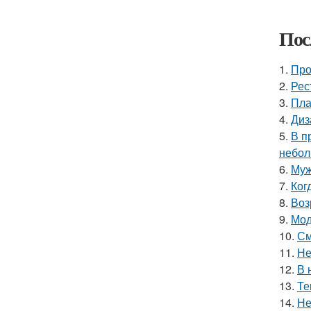
Пос
1.
Про
2.
Рес
3.
Пла
4.
Диз
5.
В п
небол
6.
Муж
7.
Ког
8.
Воз
9.
Мод
10.
См
11.
Не
12.
В 
13.
Те
14.
Не