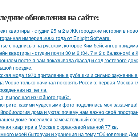
ледние обновления на сайте:
ект квартиры - студии 25 м 2 в ЖК городские истории в нов
торанная империя 2003 года от Enlight Software.
тье с надписью на русском, которое Ким бейсингер придума
айн квартиры - студии почти 30 м 2 (34, 7 м 2 с балконом) 
рошлом посте я вам показывала фасад и сад гостевого дома
ьшой поездке.
ская мода 1970 приталенные рубашки и сильно зауженные 
да Vogue только начинал покорять Россию: первая Москва г
рожденная из пепла.
а, выросшая из чайного гриба.
отрите, какими чудесными фото поделилась моя заказчица!
йробиология дома и уюта: почему нам важно своё простран
нашем доме поселился замечательный сосед!
мная квартира в Москве с оранжевой ванной 77 кв.
много моей бытовухи и хранения на тему "Обновление Дом