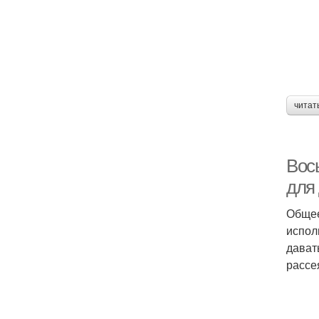
читат
Вос
для
Общее
испол
дават
рассе