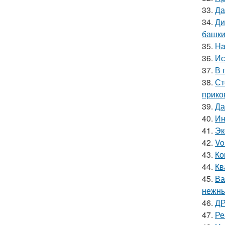
33.
Да
34.
Ди
башки
35.
Ha
36.
Ис
37.
В 
38.
Ст
прико
39.
Да
40.
Ин
41.
Эк
42.
Vo
43.
Ко
44.
Кв
45.
Ва
нежны
46.
ДР
47.
Ре