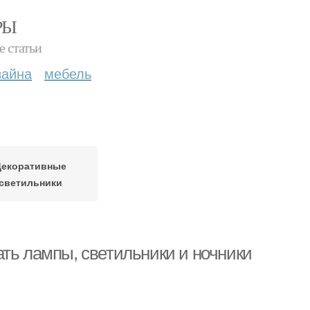
РЫ
е статьи
зайна
мебель
Декоративные
светильники
ть лампы, светильники и ночники