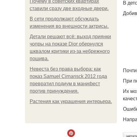
Почему в советских квартирах
В дет
ставили сразу две входные двери.
Добив
В сети продолжают обсуждать
изменения во внешности актрисы.
Детали решают всё: выход приянки
чопры на показе Dior обернулся
шквалом критики из-за небрежного
пошива.
Невеста без права выбора: как
Почти
показ Samuel Cirnansck 2012 года
При п
превратил подиум в манифест
Их мо
против принуждения.
качес
Растения как украшения интерьера.
Ошиб
Напра
читат