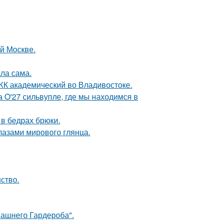
ой Москве.
ла сама.
в ЖК академический во Владивостоке.
 O'27 сильвупле, где мы находимся в
в бедрах брюки.
лазами мирового глянца.
ство.
ашнего Гардероба".