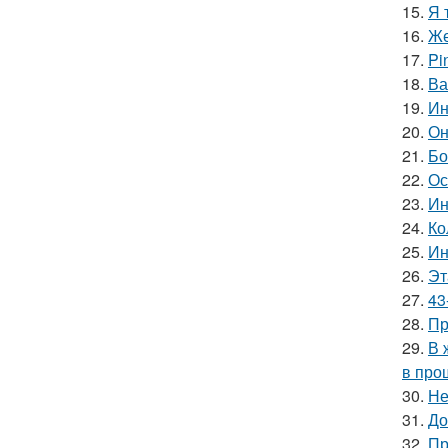
15.
Я 
16.
Же
17.
Pi
18.
Ва
19.
Ин
20.
Он
21.
Бо
22.
Ос
23.
Ин
24.
Ко
25.
Ин
26.
Эт
27.
43
28.
Пр
29.
В 
в про
30.
Не
31.
До
32.
Пр