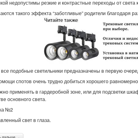
ской недопустимы резкие и контрастные переходы от света к
аются такого эффекта “заботливые” родители благодаря р
 все подобные светильники предназначены в первую очере
омощи спотов очень трудно добиться хорошего равномерно
жно применять в гардеробной зоне, или для подсветки шкафч
тве основного света.
ка №2
вленный свет в глаза.
ь дальше →