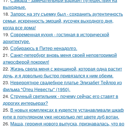
17.
Самара - замечательный вариант путешествия на
выходные.
18.
Запрос на эту съемку был - сохранить аутентичность
семьи, искренность эмоций, кусочек выходного дня,
когда все дома!
19.
Современная кухня - гостиная в исторической
архитектуре.
20.
Собираюсь в Питер ненадолго.
21.
Санкт-петербург вновь меня своей неповторимой
атмосферой покорил!
22.
Жизнь свела меня с женщиной, которая одна растит
дочь, и я довольно быстро привязался к ним обеим.
23.
Невероятное свадебное платье Элизабет Тейлор из
фильма "Отец Невесты" (1950).
24.
Струнный светильник - почему сейчас его ставят в
дорогих интерьерах?
25.
В новых комплексах в кудепсте устанавливали шкаф
купе в популярном уже несколько лет цвете дуб вотан.
26.
Маша, героиня нового выпуска, признавалась, что во