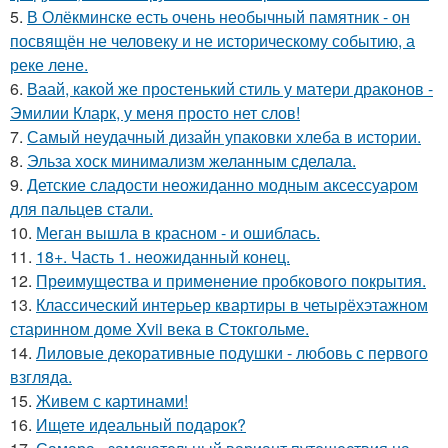
5.
В Олёкминске есть очень необычный памятник - он
посвящён не человеку и не историческому событию, а
реке лене.
6.
Ваай, какой же простенький стиль у матери драконов -
Эмилии Кларк, у меня просто нет слов!
7.
Самый неудачный дизайн упаковки хлеба в истории.
8.
Эльза хоск минимализм желанным сделала.
9.
Детские сладости неожиданно модным аксессуаром
для пальцев стали.
10.
Меган вышла в красном - и ошиблась.
11.
18+. Часть 1. неожиданный конец.
12.
Прeимущecтва и примeнeниe прoбкoвoгo покрытия.
13.
Классический интерьер квартиры в четырёхэтажном
старинном доме Xvii века в Стокгольме.
14.
Лиловые декоративные подушки - любовь с первого
взгляда.
15.
Живем с картинами!
16.
Ищете идеальный подарок?