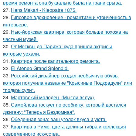
время ремонта она буквально была на грани срыва.
27.
Hans Makart - Kleopatra 1875.
28.
Гипсовое вдохновение - романтизм и утонченность в
интерьере.
29.
Нью-йоркская квартира, которая больше похожа на
частный музей.
30.
От Москвы до Парижа: куда пришли актрисы,
которые уехали.
31.
Квартира после капитального ремонта.
32.
El Ateneo Grand Splendid.
33.
Российский дизайнер создал необычную обувь,
которая получила название "Крысиные Подкрадули" или
"подкрысули".
34.
Мартовский молодец. (Мысли вслух).
35.
Самойлова тоскует по особняку, который достался
джигану: "Теперь я Бездомная".
36.
Обеденная зона: ваш уголок вкуса и уюта.
37.
Квартира в Риме: цвета долины тибра и коллекция
современного искусства.