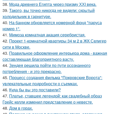
38.
Мода древнего Египта через призму ХХI века.
39.
Такого, вы точно никогда не видели: скрытый
холодильник в гарнитуре.
40.
На банном обновляется номерной фонд "паруса
номер 1".
41.
Мимоза комнатная акация серебристая.
42.
Проект 1-комнатной квартиры 34 м 2 в ЖК Селигер
сити в Москве.
43.
Правильное оформление интерьера дома - важная
составляющая благоприятного васту.
44.
Зендея решила пойти по пути осознанного
потребления - и это прекрасно.
45.
Процесс создания фильма "Покровские Ворота":
увлекательные подробности о съемках.
46.
Куда бы вы это поставили?
47.
Платье, ставшее легендой: как свадебный образ
Грейс келли изменил представление о невесте.
48.
Дом в горах.