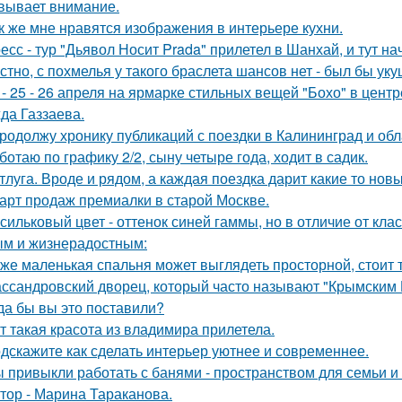
вывает внимание.
к же мне нравятся изображения в интерьере кухни.
есс - тур "Дьявол Носит Prada" прилетел в Шанхай, и тут н
стно, с похмелья у такого браслета шансов нет - был бы уку
 - 25 - 26 апреля на ярмарке стильных вещей "Бохо" в цент
да Газзаева.
продолжу хронику публикаций с поездки в Калининград и обла
ботаю по графику 2/2, сыну четыре года, ходит в садик.
тлуга. Вроде и рядом, а каждая поездка дарит какие то нов
арт продаж премиалки в старой Москве.
сильковый цвет - оттенок синей гаммы, но в отличие от кла
м и жизнерадостным:
же маленькая спальня может выглядеть просторной, стоит 
ссандровский дворец, который часто называют "Крымским 
да бы вы это поставили?
т такая красота из владимира прилетела.
дскажите как сделать интерьер уютнее и современнее.
 привыкли работать с банями - пространством для семьи и
тор - Марина Тараканова.