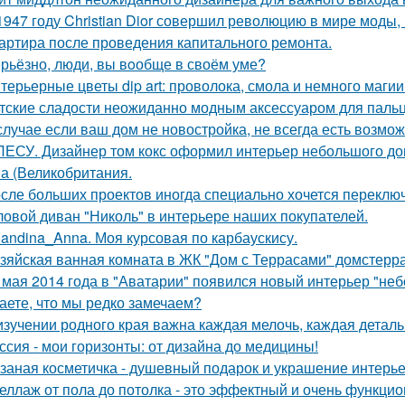
1947 году Christian Dior совершил революцию в мире моды,
артира после проведения капитального ремонта.
рьёзно, люди, вы вoобще в своём уме?
терьерные цветы dip art: проволока, смола и немного магии
тские сладости неожиданно модным аксессуаром для пальц
случае если ваш дом не новостройка, не всегда есть возмож
ЛЕСУ. Дизайнер том кокс оформил интерьер небольшого до
а (Великобритания.
сле больших проектов иногда специально хочется переключи
ловой диван "Николь" в интерьере наших покупателей.
landina_Anna. Моя курсовая по карбаускису.
зяйская ванная комната в ЖК "Дом с Террасами" домстерр
 мая 2014 года в "Аватарии" появился новый интерьер "неб
аете, что мы редко замечаем?
изучении родного края важна каждая мелочь, каждая деталь
ссия - мои горизонты: от дизайна до медицины!
заная косметичка - душевный подарок и украшение интерье
еллаж от пола до потолка - это эффектный и очень функци