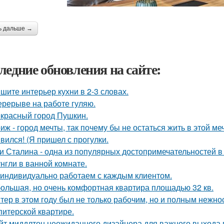
ь дальше →
ледние обновления на сайте:
шите интерьер кухни в 2-3 словах.
ерерыве на работе гуляю.
красный город Пушкин.
иж - город мечты, так почему бы не остаться жить в этой ме
вился! (Я пришел с прогулки.
и Сталина - одна из популярных достопримечательностей в
нгли в ванной комнате.
индивидуально работаем с каждым клиентом.
ольшая, но очень комфортная квартира площадью 32 кв.
тер в этом году был не только рабочим, но и полным нежно
питерской квартире.
йт миддлтон неожиданного дизайнера для важного выхода