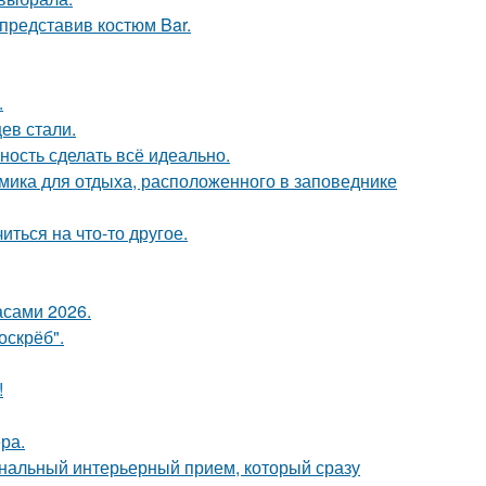
 представив костюм Bar.
.
ев стали.
ность сделать всё идеально.
мика для отдыха, расположенного в заповеднике
ться на что-то другое.
асами 2026.
оскрёб".
!
ра.
ональный интерьерный прием, который сразу