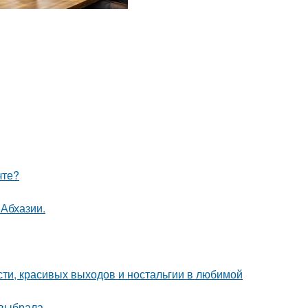
чте?
 Абхазии.
сти, красивых выходов и ностальгии в любимой
 выбрала.