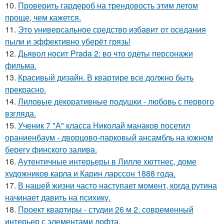
10.
Проверить гардероб на трендовость этим летом
проще, чем кажется.
11.
Это универсальное средство избавит от оседания
пыли и эффективно уберёт грязь!
12.
Дьявол носит Prada 2: во что одеты персонажи
фильма.
13.
Красивый дизайн. В квартире все должно быть
прекрасно.
14.
Лиловые декоративные подушки - любовь с первого
взгляда.
15.
Ученик 7 "А" класса Николай манаков посетил
ораниенбаум - дворцово-парковый ансамбль на южном
берегу финского залива.
16.
Аутентичные интерьеры в Лилле хюттнес, доме
художников карла и Карин ларссон 1888 года.
17.
В нашей жизни часто наступает момент, когда рутина
начинает давить на психику.
18.
Проект квартиры - студии 26 м 2. современный
интерьер с элементами лофта.