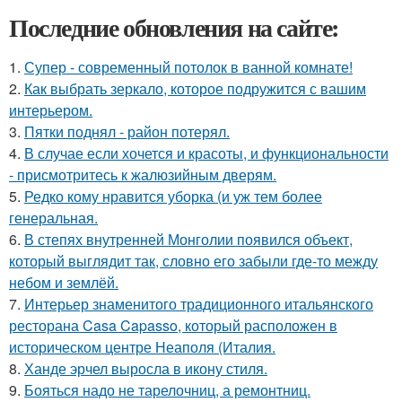
Последние обновления на сайте:
1.
Супер - современный потолок в ванной комнате!
2.
Как выбрать зеркало, которое подружится с вашим
интерьером.
3.
Пятки поднял - район потерял.
4.
В случае если хочется и красоты, и функциональности
- присмотритесь к жалюзийным дверям.
5.
Редко кому нравится уборка (и уж тем более
генеральная.
6.
В степях внутренней Монголии появился объект,
который выглядит так, словно его забыли где-то между
небом и землёй.
7.
Интерьер знаменитого традиционного итальянского
ресторана Casa Capasso, который расположен в
историческом центре Неаполя (Италия.
8.
Ханде эрчел выросла в икону стиля.
9.
Бояться надо не тарелочниц, а ремонтниц.