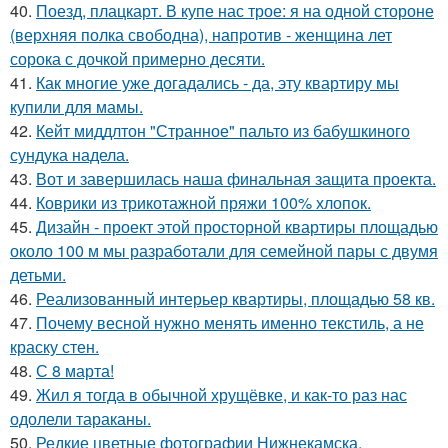
40.
Поезд, плацкарт. В купе нас трое: я на одной стороне
(верхняя полка свободна), напротив - женщина лет
сорока с дочкой примерно десяти.
41.
Как многие уже догадались - да, эту квартиру мы
купили для мамы.
42.
Кейт миддлтон "Странное" пальто из бабушкиного
сундука надела.
43.
Вот и завершилась наша финальная защита проекта.
44.
Коврики из трикотажной пряжи 100% хлопок.
45.
Дизайн - проект этой просторной квартиры площадью
около 100 м мы разработали для семейной пары с двумя
детьми.
46.
Реализованный интерьер квартиры, площадью 58 кв.
47.
Почему весной нужно менять именно текстиль, а не
краску стен.
48.
С 8 марта!
49.
Жил я тогда в обычной хрущёвке, и как-то раз нас
одолели тараканы.
50.
Редкие цветные фотографии Нижнекамска,