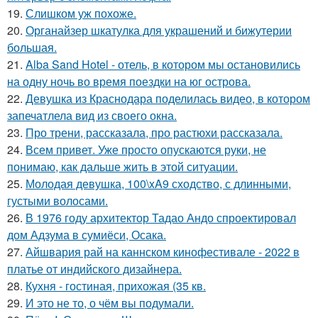
19.
Слишком уж похоже.
20.
Органайзер шкатулка для украшений и бижутерии
большая.
21.
Alba Sand Hotel - отель, в котором мы остановились
на одну ночь во время поездки на юг острова.
22.
Девушка из Краснодара поделилась видео, в котором
запечатлела вид из своего окна.
23.
Про трени, рассказала, про растюхи рассказала.
24.
Всем привет. Уже просто опускаются руки, не
понимаю, как дальше жить в этой ситуации.
25.
Молодая девушка, 100\xA9 сходство, с длинными,
густыми волосами.
26.
В 1976 году архитектор Тадао Андо спроектировал
дом Адзума в сумиёси, Осака.
27.
Айшвария рай на каннском кинофестивале - 2022 в
платье от индийского дизайнера.
28.
Кухня - гостиная, прихожая (35 кв.
29.
И это не то, о чём вы подумали.