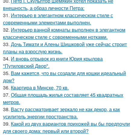
30.
Пётр I. Скульптор Шемякин хотел показать не
внешность, а образ личности Петра:
31.
Интерьер в элегантном классическом стиле с
современными элементами выполнен.
32.
Интерьер ванной комнаты выполнен в элегантном
классическом стиле с современными нотками.
33.
Дочь Тимати и Алены Шишковой уже сейчас строит
планы на взрослую жизнь.
34.
И вновь отрывок из книги Юрия крылова
"Путиловский Двор".
35.
Вам кажется, что вы создали для кошки идеальный
дом?
36.
Квартира в Минске, 70 кв.
37.
Общая площадь жилья составляет 45 квадратных
метров.
38.
Васту рассматривает зеркало не как декор, а как
усилитель энергии пространства.
39.
Какой из двух вариантов прихожей вы бы предпочли
для своего дома: первый или второй?