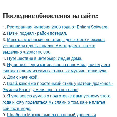
Последние обновления на сайте:
1.
Ресторанная империя 2003 года от Enlight Software.
2.
Пятки поднял - район потерял.
3.
Милота: маленькие лестницы для котеек и ёжиков
установили вдоль каналов Амстердама - на это
выделено \u20ac100'000.
4.
Путешествие в интерьер: Индия дома.
5.
Ну жених! Генри кавилл снова напомнил, почему его
считают одним из самых стильных мужчин голливуда.
6.
Дом с начинкой.
7.
Ваай, какой же простенький стиль у матери драконов -
Эмилии Кларк, у меня просто нет слов!
8.
Я уже вовсю думаю о подготовке к выпускному этого
года и хочу поделиться мыслями о том, какие платья
сейчас в моде.
9.
Швабра в Москве вышла на новый уровень и