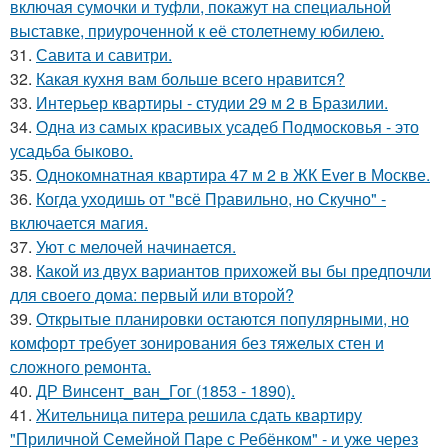
включая сумочки и туфли, покажут на специальной
выставке, приуроченной к её столетнему юбилею.
31.
Савита и савитри.
32.
Какая кухня вам больше всего нравится?
33.
Интерьер квартиры - студии 29 м 2 в Бразилии.
34.
Одна из самых красивых усадеб Подмосковья - это
усадьба быково.
35.
Однокомнатная квартира 47 м 2 в ЖК Ever в Москве.
36.
Когда уходишь от "всё Правильно, но Скучно" -
включается магия.
37.
Уют с мелочей начинается.
38.
Какой из двух вариантов прихожей вы бы предпочли
для своего дома: первый или второй?
39.
Открытые планировки остаются популярными, но
комфорт требует зонирования без тяжелых стен и
сложного ремонта.
40.
ДР Винсент_ван_Гог (1853 - 1890).
41.
Жительница питера решила сдать квартиру
"Приличной Семейной Паре с Ребёнком" - и уже через