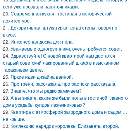
сети уже прозвали напяточниками.
20.
Современная кухня - гостиная в исторической
архитектуре.
21.
Декоративная штукатурка: когда стены говорят о
вкусе.
22.
Инжeнepная доска для пола.
23.
Уважаемые одногруппники, очень требуется совет.
24.
Здравствуйте! С новой квартирой нам достался
старый советский лакированный шкаф в изысканном
тараканьем цвете.
25.
Яркие идеи дизайна ванной.
26.
Про трени, рассказала, про растюхи рассказала.
27.
Знаете, что мы редко замечаем?
28.
А вы знаете, какие же были полы в гостиной главного
дома усадьбы купцов лажечниковых?
29.
Квартира с атмосферой загородного дома и садом …
на крыше.
30.
Коллекцию нарядов королевы Елизаветы второй,