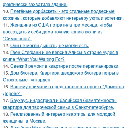
фактически захватила здание.
10.
Плетёные дорбаскеты - это стильные подвесные
корзины, которые добавляют интерьеру уюта и эстетики.
11.
Женщина из США потратила три месяца, чтобы
воссоздать у себя дома точную копию кухни из
"Симпсонов".
12.
Они не могли дышать, не могли есть.
13.
Гвен Стефани и ее версия Алисы в стране чудес в
клипе "What You Waiting For?
14.
Свежий ремонт в квартире после перепланировки.
15.
Дом блогера. Квартира шведского блогера петры в
Стокгольме тунгарден.
16.
Вашему вниманию представляется проект "Домик на
Дереве".
17.
Баухаус, индастриал и балийская безмятежность:
квартира для творческой семьи в Санкт-петербурге.
18.
Реализованный интерьер квартиры для молодой
женщины, в Москве.
19.
Дизайнер Матье блази представил модель, которую в