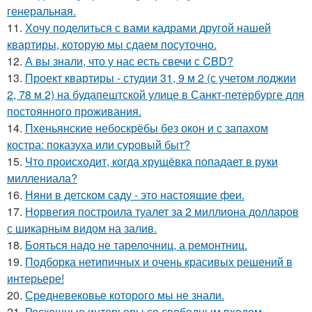
генеральная.
11.
Хочу поделиться с вами кадрами другой нашей
квартиры, которую мы сдаем посуточно.
12.
А вы знали, что у нас есть свечи с CBD?
13.
Проект квартиры - студии 31, 9 м 2 (с учетом лоджии
2, 78 м 2) на будапештской улице в Санкт-петербурге для
постоянного проживания.
14.
Пхеньянские небоскрёбы без окон и с запахом
костра: показуха или суровый быт?
15.
Что происходит, когда хрущёвка попадает в руки
миллениала?
16.
Няни в детском саду - это настоящие феи.
17.
Норвегия построила туалет за 2 миллиона долларов
с шикарным видом на залив.
18.
Бояться надо не тарелочниц, а ремонтниц.
19.
Подборка нетипичных и очень красивых решений в
интерьере!
20.
Средневековье которого мы не знали.
21.
Роскошные интерьеры со свободным входом.