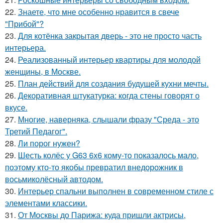
22.
Знаете, что мне особенно нравится в свече
"Прибой"?
23.
Для котёнка закрытая дверь - это не просто часть
интерьера.
24.
Реализованный интерьер квартиры для молодой
женщины, в Москве.
25.
План действий для создания будущей кухни мечты.
26.
Декоративная штукатурка: когда стены говорят о
вкусе.
27.
Многие, наверняка, слышали фразу "Среда - это
Третий Педагог".
28.
Ли порог нужен?
29.
Шесть колёс у G63 6x6 кому-то показалось мало,
поэтому кто-то якобы превратил внедорожник в
восьмиколёсный автодом.
30.
Интерьер спальни выполнен в современном стиле с
элементами классики.
31.
От Москвы до Парижа: куда пришли актрисы,