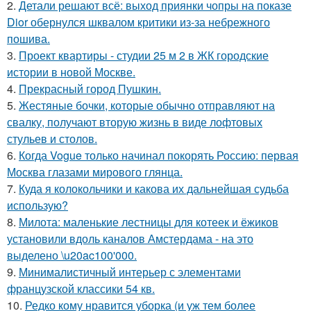
2.
Детали решают всё: выход приянки чопры на показе
Dior обернулся шквалом критики из-за небрежного
пошива.
3.
Проект квартиры - студии 25 м 2 в ЖК городские
истории в новой Москве.
4.
Прекрасный город Пушкин.
5.
Жестяные бочки, которые обычно отправляют на
свалку, получают вторую жизнь в виде лофтовых
стульев и столов.
6.
Когда Vogue только начинал покорять Россию: первая
Москва глазами мирового глянца.
7.
Куда я колокольчики и какова их дальнейшая судьба
использую?
8.
Милота: маленькие лестницы для котеек и ёжиков
установили вдоль каналов Амстердама - на это
выделено \u20ac100'000.
9.
Минималистичный интерьер с элементами
французской классики 54 кв.
10.
Редко кому нравится уборка (и уж тем более