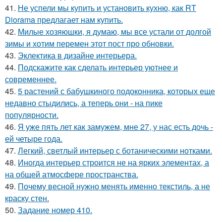
41.
Не успели мы купить и установить кухню, как RT
Diorama предлагает нам купить.
42.
Милые хозяюшки, я думаю, мы все устали от долгой
зимы и хотим перемен этот пост про обновки.
43.
Эклектика в дизайне интерьера.
44.
Подскажите как сделать интерьер уютнее и
современнее.
45.
5 растений с бабушкиного подоконника, которых еще
недавно стыдились, а теперь они - на пике
популярности.
46.
Я уже пять лет как замужем, мне 27, у нас есть дочь -
ей четыре года.
47.
Легкий, светлый интерьер с ботаническими нотками.
48.
Иногда интерьер строится не на ярких элементах, а
на общей атмосфере пространства.
49.
Почему весной нужно менять именно текстиль, а не
краску стен.
50.
Задание номер 410.