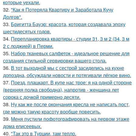
которые уехали.
32.
"Как я Потеряла Квартиру и Заработала Кучу
Долгов".
33.
Бригитта Бауэр: красота, которая создавала эпоху
шестидесятых годов.
34.
Перепланировка квартиры - студии 31, 3 м 2 (34, 3 м
2 с лоджией) в Перми.
35.
Набор тканевых салфеток - идеальное решение для
создания стильной сервировки вашего стола.
36.
В тот выходной мы с сестрой засиделись на кухне
допоздна, обсуждали новости и потягивали лёгкое вино.
37.
Поезд, плацкарт. В купе нас трое: я на одной стороне
(верхняя полка свободна), напротив - женщина лет
сорока с дочкой примерно десяти.
38.
Ну как же после окончания кресла не написать пост,
где можно такую красоту вообще повесить.
39.
Меня пустили пофотографировать на первом этаже
дома елисеевых.
40.
"Так это в Турции, там тепло.