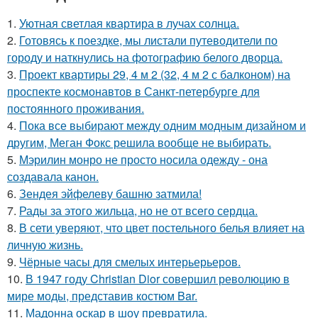
1.
Уютная светлая квартира в лучах солнца.
2.
Готовясь к поездке, мы листали путеводители по
городу и наткнулись на фотографию белого дворца.
3.
Проект квартиры 29, 4 м 2 (32, 4 м 2 с балконом) на
проспекте космонавтов в Санкт-петербурге для
постоянного проживания.
4.
Пока все выбирают между одним модным дизайном и
другим, Меган Фокс решила вообще не выбирать.
5.
Мэрилин монро не просто носила одежду - она
создавала канон.
6.
Зендея эйфелеву башню затмила!
7.
Рады за этого жильца, но не от всего сердца.
8.
В сети уверяют, что цвет постельного белья влияет на
личную жизнь.
9.
Чёрные часы для смелых интерьерьеров.
10.
В 1947 году Christian Dior совершил революцию в
мире моды, представив костюм Bar.
11.
Мадонна оскар в шоу превратила.