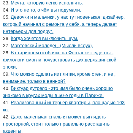
33.
Мечта, которую легко исполнить.
34.
И это не то, о чём вы подумали.
35.
Девочки и мальчики, у нас тут новенькая: дизайнер,
который начинал с ремонта у себя, а теперь делает
интерьеры для подруг.
36.
Когда хочется выключить шум.
37.
Мартовский молодец. (Мысли вслух).
38.
В старинном особняке на Фонтанке студенты -
филологи смогли почувствовать дух державинской
эпохи.
39.
Что можно сделать из плитки, кроме стен, и не ,
внимание, только в ванной?
40.
Виктуар дутрело - это имя было очень хорошо
знакомо в кругах моды в 50-е годы в Париже.
41.
Реализованный интерьер квартиры, площадью 103
кв.
42.
Даже маленькая спальня может выглядеть
просторной, стоит только правильно расставить
акценты.