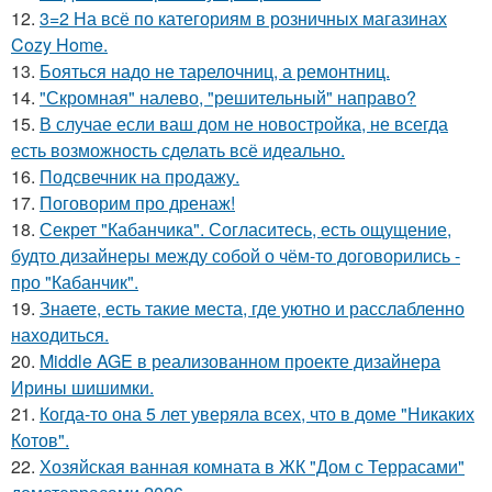
12.
3=2 На всё по категориям в розничных магазинах
Cozy Home.
13.
Бояться надо не тарелочниц, а ремонтниц.
14.
"Скромная" налево, "решительный" направо?
15.
В случае если ваш дом не новостройка, не всегда
есть возможность сделать всё идеально.
16.
Подсвечник на продажу.
17.
Поговорим про дренаж!
18.
Секрет "Кабанчика". Согласитесь, есть ощущение,
будто дизайнеры между собой о чём-то договорились -
про "Кабанчик".
19.
Знаете, есть такие места, где уютно и расслабленно
находиться.
20.
Middle AGE в реализованном проекте дизайнера
Ирины шишимки.
21.
Когда-то она 5 лет уверяла всех, что в доме "Никаких
Котов".
22.
Хозяйская ванная комната в ЖК "Дом с Террасами"