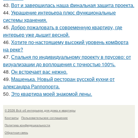
43.
Вот и завершилась наша финальная защита проекта.
44.
Украшение интерьера плюс функциональные
системы хранения.
45.
Добро пожаловать в современную квартиру, где
интерьер уже дышит весной.
46.
Хотите по-настоящему высокий уровень комфорта
на реке?
47.
Спальня по индивидуальному проекту в прусово: от
визуализации до воплощения с точностью 100%.
48.
Он встречает вас нежно.
49.
Машенька. Новый ресторан русской кухни от
александра Раппопорта.
50.
Это квартира моей знакомой лены.
© 2026 Всё об интерьере для дома и квартиры
Контакты
Пользовательское соглашение
Политика конфидециальности
Обратная связь