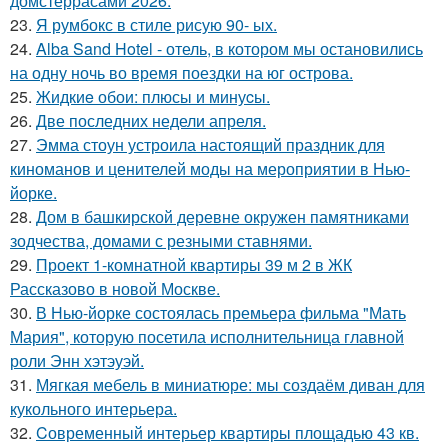
домстеррасами 2026.
23.
Я румбокс в стиле рисую 90- ых.
24.
Alba Sand Hotel - отель, в котором мы остановились
на одну ночь во время поездки на юг острова.
25.
Жидкиe обои: плюсы и минуcы.
26.
Две последних недели апреля.
27.
Эмма стоун устроила настоящий праздник для
киноманов и ценителей моды на мероприятии в Нью-
йорке.
28.
Дом в башкирской деревне окружен памятниками
зодчества, домами с резными ставнями.
29.
Проект 1-комнатной квартиры 39 м 2 в ЖК
Рассказово в новой Москве.
30.
В Нью-йорке состоялась премьера фильма "Мать
Мария", которую посетила исполнительница главной
роли Энн хэтэуэй.
31.
Мягкая мебель в миниатюре: мы создаём диван для
кукольного интерьера.
32.
Cовременный интерьер квартиры площадью 43 кв.