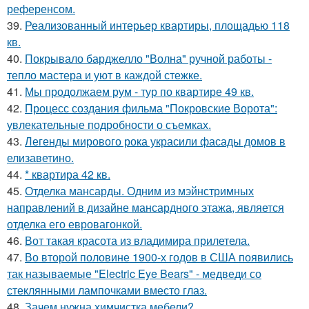
референсом.
39.
Реализованный интерьер квартиры, площадью 118
кв.
40.
Покрывало барджелло "Волна" ручной работы -
тепло мастера и уют в каждой стежке.
41.
Мы продолжаем рум - тур по квартире 49 кв.
42.
Процесс создания фильма "Покровские Ворота":
увлекательные подробности о съемках.
43.
Легенды мирового рока украсили фасады домов в
елизаветино.
44.
* квартира 42 кв.
45.
Отделка мансарды. Одним из мэйнстримных
направлений в дизайне мансардного этажа, является
отделка его евровагонкой.
46.
Вот такая красота из владимира прилетела.
47.
Во второй половине 1900-х годов в США появились
так называемые "Electric Eye Bears" - медведи со
стеклянными лампочками вместо глаз.
48.
Зачем нужна химчистка мебели?