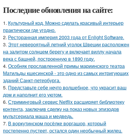
Последние обновления на сайте:
1.
Культурный код. Можно сделать красивый интерьер
практически где угодно.
2.
Ресторанная империя 2003 года от Enlight Software.
3.
Этот невероятный летний уголок Швеции расположен
на залитом солнцем берегу и включает виллу начала
века с башней, построенную в 1890 году.
4.
Особняк прославленной примы мариинского театра
Матильды кшесинской - это одно из самых интригующих
зданий Санкт-петербурга.
5.
Представьте себе нечто волшебное, что украсит ваш
дом и наполнит его уютом.
6.
Стриминговый сервис Netflix расширяет библиотеку
контента, заключив сделку на показ новых эпизодов
мультсериала маша и медведь.
7.
В воркутинском посёлке воргашор, который
постепенно пустеет, остался один необычный жилец.