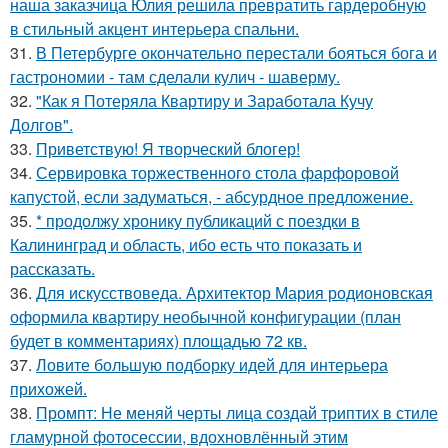
наша заказчица Юлия решила превратить гардеробную
в стильный акцент интерьера спальни.
31.
В Петербурге окончательно перестали бояться бога и
гастрономии - там сделали кулич - шаверму.
32.
"Как я Потеряла Квартиру и Заработала Кучу
Долгов".
33.
Приветствую! Я творческий блогер!
34.
Сервировка торжественного стола фарфоровой
капустой, если задуматься, - абсурдное предложение.
35.
* продолжу хронику публикаций с поездки в
Калининград и область, ибо есть что показать и
рассказать.
36.
Для искусствоведа. Архитектор Мария родионовская
оформила квартиру необычной конфигурации (план
будет в комментариях) площадью 72 кв.
37.
Ловите большую подборку идей для интерьера
прихожей.
38.
Промпт: Не меняй черты лица создай триптих в стиле
гламурной фотосессии, вдохновлённый этим