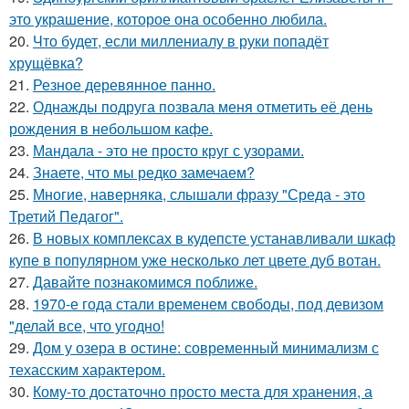
это украшение, которое она особенно любила.
20.
Что будет, если миллениалу в руки попадёт
хрущёвка?
21.
Резное деревянное панно.
22.
Однажды подруга позвала меня отметить её день
рождения в небольшом кафе.
23.
Мандала - это не просто круг с узорами.
24.
Знаете, что мы редко замечаем?
25.
Многие, наверняка, слышали фразу "Среда - это
Третий Педагог".
26.
В новых комплексах в кудепсте устанавливали шкаф
купе в популярном уже несколько лет цвете дуб вотан.
27.
Давайте познакомимся поближе.
28.
1970-е года стали временем свободы, под девизом
"делай все, что угодно!
29.
Дом у озера в остине: современный минимализм с
техасским характером.
30.
Кому-то достаточно просто места для хранения, а