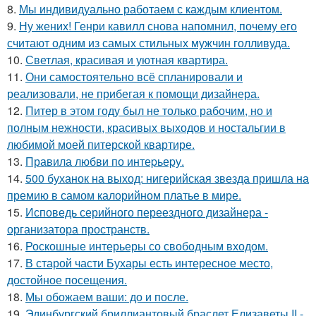
8.
Мы индивидуально работаем с каждым клиентом.
9.
Ну жених! Генри кавилл снова напомнил, почему его
считают одним из самых стильных мужчин голливуда.
10.
Светлая, красивая и уютная квартира.
11.
Они самостоятельно всё спланировали и
реализовали, не прибегая к помощи дизайнера.
12.
Питер в этом году был не только рабочим, но и
полным нежности, красивых выходов и ностальгии в
любимой моей питерской квартире.
13.
Правила любви по интеpьеpу.
14.
500 буханок на выход: нигерийская звезда пришла на
премию в самом калорийном платье в мире.
15.
Исповедь серийного переездного дизайнера -
организатора пространств.
16.
Роскошные интерьеры со свободным входом.
17.
В старой части Бухары есть интересное место,
достойное посещения.
18.
Мы обожаем ваши: до и после.
19.
Эдинбургский бриллиантовый браслет Елизаветы II -