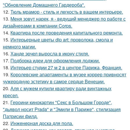
"Обновление Домашнего Гардероба".
12.
Тюль мрамор - стиль и лeгкость в вашем интерьере.
13.
Меня зовут нарек, я - ведущий менеджер по работе с
дизайнерами в компании Corps.
14.
Квартира после проведения капитального ремонта.
15.
Интерьерные цветы dip art: проволока, смола и
немного магии.
16.
Ханде эрчел выросла в икону стиля.
17.
Подборка идеи для оформления лоджии.
18.
Интерьер студии 27 м 2 в центре Парижа, Франция.
19.
Королевские апартаменты в музее коррер привносят
чужеродную эстетику в самое сердце Венеции.
20.
Аля с мужем купили квартиру ради винтажных
кресел.
21.
Героини кинокартин "Секс в Большом Городе",
"дьявол носит Prada" и "Эмили в Париже", стилизация
Патрисии филд.
22.
Инжeнepная доска для пола.