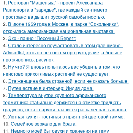
1.
Ресторан "Машенька" - проект Александра
Раппопорта в "зарядье", где каждый сантиметр
пространства дышит русской самобытностью.
2.
В июле 1959 года в Москве, в парке "Сокольники",
открылась американская национальная выставка.
3.
Эко - панно "Песочный Берег":
4.
Стало интересно поучаствовать в этом флешмобе -
Artvsartist, хоть он не совсем про рукоделие, а больше
про живопись, рисунок.
5.
Ну что? Я вновь попытаюсь вас убедить в том, что
неистово прихотливых растений не существует.
6.
Эта женщина была странной, если не сказать больше.
7.
Путешествие в интерьер: Индия дома.
8.
Температура внутри крупного африканского
термитника стабильно держится на отметке тридцать
градусов, пока снаружи плавится раскаленная саванна.
9.
Уютная кухня - гостиная в приятной цветовой гамме.
10.
Семейное зеркало для брата.
11.
Немного моей бытовухи и хранения на тему