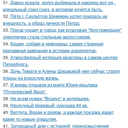
31.
Давно искала, долго выбирала и наконец вот он -
идеальный союз союз, в котором хочется быть.
32.
Пётр I. Скульптор Шемякин хотел показать не
внешность, а образ личности Петра:
33.
Поезд уходит в город: как культовая "Кругломордая"
электричка стала стильным аксессуаром.
34.
Кошки, собаки и чемоданы: самая странная
рекламная кампания в истории аэропортов.
35.
Атмосферный интерьер квартиры в самом центре
Петербурга.
36.
Дочь Тимати и Алены Шишковой уже сейчас строит
планы на взрослую жизнь.
37.
И вновь отрывок из книги Юрия крылова
"Путиловский Двор".
38.
Не всем нужен "Воздух" в интерьере.
39.
Нескучный бежевый: однушка 40 кв.
40.
Ветлуга. Вроде и рядом, а каждая поездка дарит
какие то новые открытия.
41.
Загородный дом с историей: переосмысление