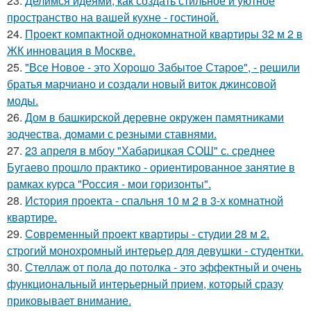
23.
Делимся идеями, как создать стильное и уютное
пространство на вашей кухне - гостиной.
24.
Проект компактной однокомнатной квартиры 32 м 2 в
ЖК инновация в Москве.
25.
"Все Новое - это Хорошо Забытое Старое", - решили
братья марчиано и создали новый виток джинсовой
моды.
26.
Дом в башкирской деревне окружен памятниками
зодчества, домами с резными ставнями.
27.
23 апреля в мбоу "Хабарицкая СОШ" с. среднее
Бугаево прошло практико - ориентированное занятие в
рамках курса "Россия - мои горизонты".
28.
История проекта - спальня 10 м 2 в 3-х комнатной
квартире.
29.
Современный проект квартиры - студии 28 м 2.
строгий монохромный интерьер для девушки - студентки.
30.
Стеллаж от пола до потолка - это эффектный и очень
функциональный интерьерный прием, который сразу
приковывает внимание.