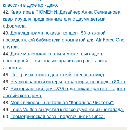
классики в духе ар - деко.
42.
Квартира в ТЮМЕНИ. Дизайнер Анна Селиванова
квартиру для предпринимателя с двумя детьми
оформила.
43.
Дональд трамп показал концепт 50-этажной
президентской библиотеки с комнатой для Air Force One
внутри.
44.
Даже маленькая спальня может выглядеть
просторной, стоит только правильно расставить
акценты.
45.
Пестрая корзинка для хозяйственных нужд.
46.
Реализованный интерьер квартиры, площадью 80 кв.
47.
Викторианский дом 1875 года: тихая красота старого
английского дома.
48.
Моя свекровь - настоящая "Королева Чистоты".
49.
Louis Vuitton выпустил к пасхе сумочки из шоколада.
50.
Геометрическая ваза - подсвечник из гипса.