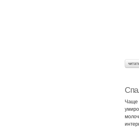
читат
Спа
Чаще 
умиро
молоч
интер