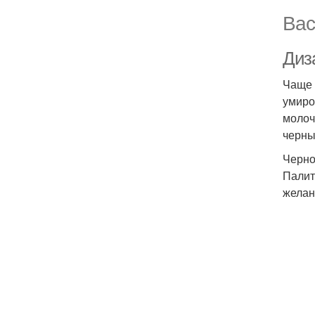
Вас
Диз
Чаще 
умиро
молоч
черны
Черно
Палит
желан