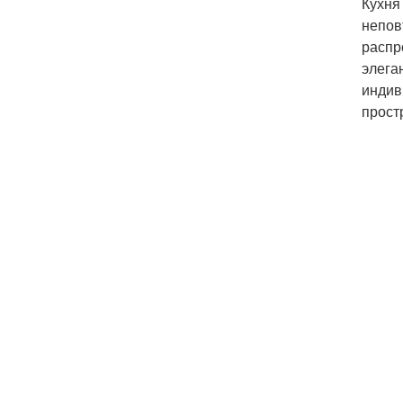
Кухня
непов
распр
элега
индив
прост