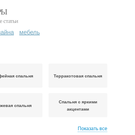
РЫ
е статьи
зайна
мебель
фейная спальня
Терракотовая спальня
Спальня с яркими
жевая спальня
акцентами
Показать все