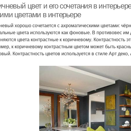
тонах
чневый цвет и его сочетания в интерьере
гими цветами в интерьере
невый хорошо сочетается с ахроматическими цветами: чёрн
альные цвета используются как фоновые. В противовес им
няются цвета контрастные к коричневому. Контрастность эт
мер, к коричневому контрастным цветом может быть красный
овый. Контрастность цветов используется в стиле Арт деко, 