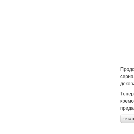
Продо
сериа
декор
Тепер
кремо
прида
читат