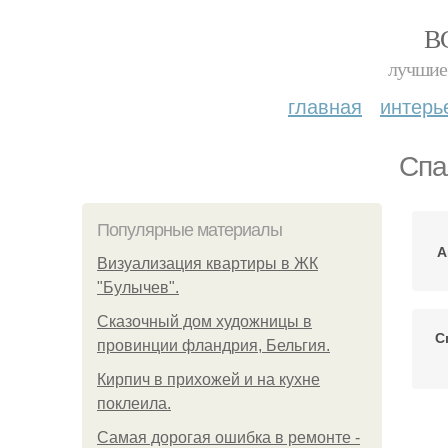
В
лучшие 
главная
интерь
Спа
Популярные материалы
А
Визуализация квартиры в ЖК
"Булычев".
Сказочный дом художницы в
С
провинции фландрия, Бельгия.
Кирпич в прихожей и на кухне
поклеила.
С
Самая дорогая ошибка в ремонте -