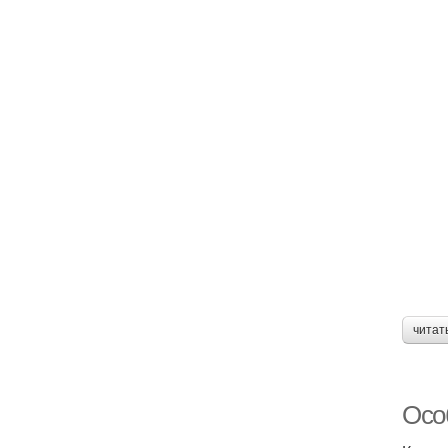
читат
Осо