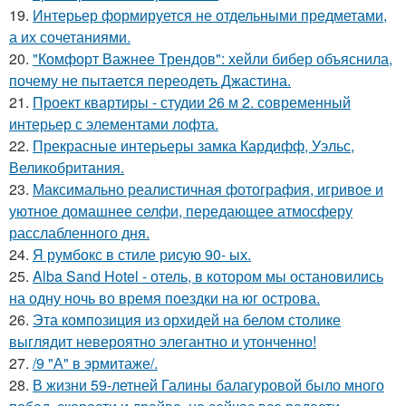
19.
Интерьер формируется не отдельными предметами,
а их сочетаниями.
20.
"Комфорт Важнее Трендов": хейли бибер объяснила,
почему не пытается переодеть Джастина.
21.
Проект квартиры - студии 26 м 2. современный
интерьер с элементами лофта.
22.
Прекрасные интерьеры замка Кардифф, Уэльс,
Великобритания.
23.
Максимально реалистичная фотография, игривое и
уютное домашнее селфи, передающее атмосферу
расслабленного дня.
24.
Я румбокс в стиле рисую 90- ых.
25.
Alba Sand Hotel - отель, в котором мы остановились
на одну ночь во время поездки на юг острова.
26.
Эта композиция из орхидей на белом столике
выглядит невероятно элегантно и утонченно!
27.
/9 "А" в эрмитаже/.
28.
В жизни 59-летней Галины балагуровой было много