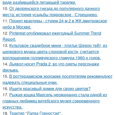
виде разбившейся летающей тарелки.
10.
От дворянского гнезда до популярного дачного
места: история усадьбы покровское - Стрешнево.
11.
Проект квартиры - студии 24 м 2 в ЖК дмитровское
небо в Москве.
12.
Pinterest опубликовал ежегодный Summer Trend
Report.
13.
Культовое свадебное мини - платье Шерон тейт, из
шелкового муара цвета слоновой кости, считается
воплощением голливудского гламура 1960-х годов.
14.
Дьявол носит Prada 2: во что одеты персонажи
фильма.
15.
В роттердамском зоопарке посетителям рекомендуют
надевать специальные очки.
16.
Ищите красивый домик для своих цветов?
17.
Рыжая кошка Марсель неожиданно стала одной из
главных любимиц витебского музея современного
искусства.
18.
Трактир "Лапка Горностая".