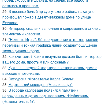
побед, скорости и драйва, но сейчас все радости
остались в прошлом.
29.
В поселке белый яр сургутского района накануне
произошел пожар в девятиэтажном доме по улице
Есенина.
30.
Интерьер спальни выполнен в современном стиле с
элементами классики.
31.
"Нежные Игры". Лёгкое движение оттенков, мягкие
переливы и тонкая графика линий создают ощущение
тихого диалога форм.
32.
Как считаете? Каким визульно должен быть интерьер
вашего дома, простым или сложным?
33.
Кухня в шведской квартире в историческом доме с
высокими потолками.
34.
Экскурсия "Фотоателье Карла Буллы".
35.
Мартовский молодец. (Мысли вслух).
36.
В городе карловаце появился памятник
нерождённым детям под названием "Небажаним
(Нежелательный)".