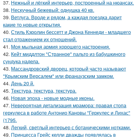
37.
Нежный и лёгкий интерьер, построенный на нюансах.
38.
Нескучный бежевый: однушка 40 кв.
39.
Ветлуга. Вроде и рядом, а каждая поездка дарит
какие то новые открытия.
40.
Стиль Кэролин бессетт и Джона Кеннеди - младшего
стал отражением их отношений.
41.
Моя мыльная армия хорошего настроения.
42.
Кейт миддлтон "Странное" пальто из бабушкиного
сундука надела.
43.
Массандровский дворец, который часто называют
"Крымским Версалем" или французским замком.
44.
День 20 й.
45.
Текстура, текстура, текстура.
46.
Новая эпоха - новые модные иконы.
47.
Невероятная детализация мрамора: правая стопа
геркулеса в работе Антонио Кановы "Геркулес и Лихас"
(1795.
48.
Легкий, светлый интерьер с ботаническими нотками.
49.
Принцесса Грейс келли дважды появлялась в