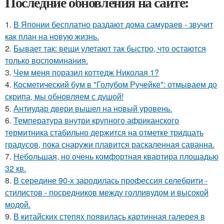
Последние обновления на сайте:
1.
В Японии бесплатно раздают дома самураев - звучит
как план на новую жизнь.
2.
Бывает так: вещи улетают так быстро, что остаются
только воспоминания.
3.
Чем меня поразил коттедж Николая 1?
4.
Косметический бум в "Голубом Ручейке": отмываем до
скрипа, мы обновляем с душой!
5.
Антиудар двери вышел на новый уровень.
6.
Температура внутри крупного африканского
термитника стабильно держится на отметке тридцать
градусов, пока снаружи плавится раскаленная саванна.
7.
Небольшая, но очень комфортная квартира площадью
32 кв.
8.
В середине 90-х зародилась профессия селебрити -
стилистов - посредников между голливудом и высокой
модой.
9.
В китайских степях появилась картинная галерея в