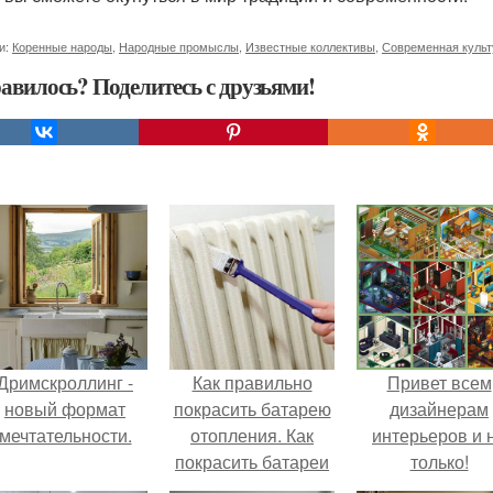
и:
Коренные народы
,
Народные промыслы
,
Известные коллективы
,
Современная культ
авилось? Поделитесь с друзьями!
Дримскроллинг -
Как правильно
Привет всем
новый формат
покрасить батарею
дизайнерам
мечтательности.
отопления. Как
интерьеров и 
покрасить батареи
только!
отопления своими