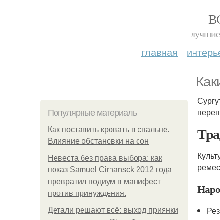
В
лучшие 
главная
интерь
Как
Сургу
переп
Популярные материалы
Тра
Как поставить кровать в спальне.
Влияние обстановки на сон
Культ
Невеста без права выбора: как
ремес
показ Samuel Cirnansck 2012 года
превратил подиум в манифест
Наро
против принуждения.
Рез
Детали решают всё: выход приянки