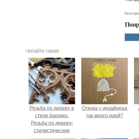
Категори
Понр
Читайте также
Резьба по дереву в
Откуда у дизайнера
стиле барокко.
так много идей?
Резьба по дереву:
стилистические
направления и