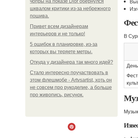
Выш
чопры на показе Dior обернулся
Изг
шквалом критики из-за небрежного
пошива.
Фес
Привет всем дизайнерам
интерьеров и не только!
В Сур
5 ошибок в планировке, из-за
которых вы теряете метры.
Откуда у дизайнера так много идей?
День
Стало интересно поучаствовать в
Фест
этом флешмобе - Artvsartist, хоть он
куль
не совсем про рукоделие, а больше
Муз
про живопись, рисунок.
Музык
Изве