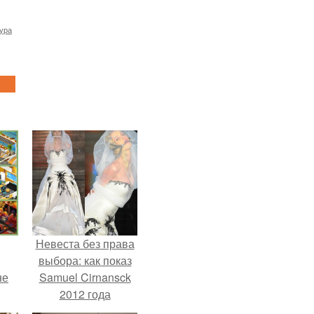
ура
Невеста без права
выбора: как показ
не
Samuel Cirnansck
2012 года
превратил подиум