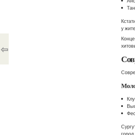
Анс
Тан
Кстат
у жите
Конце
хитов
⇦
Сов
Совре
Моло
Клу
Выс
Фес
Сургу
город