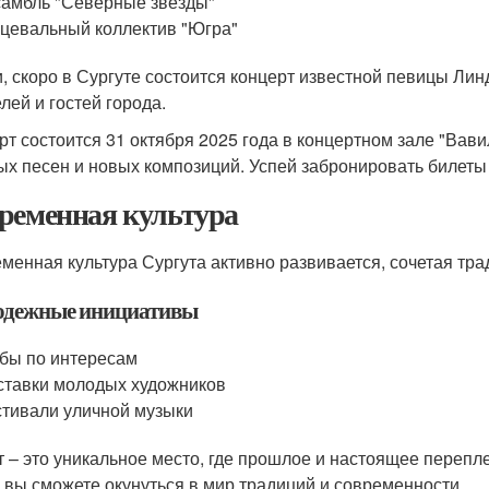
амбль "Северные звезды"
цевальный коллектив "Югра"
и, скоро в Сургуте состоится концерт известной певицы Ли
лей и гостей города.
рт состоится 31 октября 2025 года в концертном зале "Вав
ых песен и новых композиций. Успей забронировать билеты
ременная культура
менная культура Сургута активно развивается, сочетая тра
дежные инициативы
бы по интересам
тавки молодых художников
тивали уличной музыки
т – это уникальное место, где прошлое и настоящее перепле
, вы сможете окунуться в мир традиций и современности.