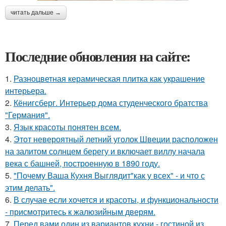
читать дальше →
Последние обновления на сайте:
1.
Разноцветная керамическая плитка как украшение
интерьера.
2.
Кёнигсберг. Интерьер дома студенческого братства
"Германия".
3.
Язык красоты понятен всем.
4.
Этот невероятный летний уголок Швеции расположен
на залитом солнцем берегу и включает виллу начала
века с башней, построенную в 1890 году.
5.
"Почему Ваша Кухня Выглядит"как у всех" - и что с
этим делать".
6.
В случае если хочется и красоты, и функциональности
- присмотритесь к жалюзийным дверям.
7.
Перед вами один из вариантов кухни - гостиной из