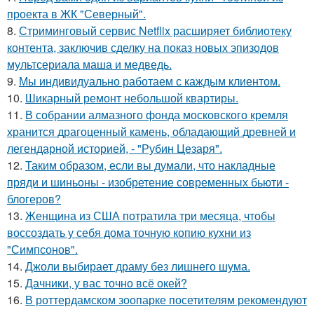
проекта в ЖК "Северный".
8.
Стриминговый сервис Netflix расширяет библиотеку
контента, заключив сделку на показ новых эпизодов
мультсериала маша и медведь.
9.
Мы индивидуально работаем с каждым клиентом.
10.
Шикарный ремонт небольшой квартиры.
11.
В собрании алмазного фонда московского кремля
хранится драгоценный камень, обладающий древней и
легендарной историей, - "Рубин Цезаря".
12.
Таким образом, если вы думали, что накладные
пряди и шиньоны - изобретение современных бьюти -
блогеров?
13.
Женщина из США потратила три месяца, чтобы
воссоздать у себя дома точную копию кухни из
"Симпсонов".
14.
Джоли выбирает драму без лишнего шума.
15.
Дачники, у вас точно всё окей?
16.
В роттердамском зоопарке посетителям рекомендуют