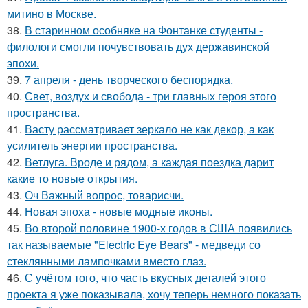
митино в Москве.
38.
В старинном особняке на Фонтанке студенты -
филологи смогли почувствовать дух державинской
эпохи.
39.
7 апреля - день творческого беспорядка.
40.
Свет, воздух и свобода - три главных героя этого
пространства.
41.
Васту рассматривает зеркало не как декор, а как
усилитель энергии пространства.
42.
Ветлуга. Вроде и рядом, а каждая поездка дарит
какие то новые открытия.
43.
Оч Важный вопрос, товарисчи.
44.
Новая эпоха - новые модные иконы.
45.
Во второй половине 1900-х годов в США появились
так называемые "Electric Eye Bears" - медведи со
стеклянными лампочками вместо глаз.
46.
С учётом того, что часть вкусных деталей этого
проекта я уже показывала, хочу теперь немного показать