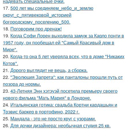
надевать специальные очки.
17.
500 лет мы соединяем_небо_и_землю
округ_с_пятивековой_историей
богородскому_поселению_500.
18.
Поговорим про дренаж!
19.
Когда Софи Лорен выходила замуж за Карло понти в
1957 году, он пообещал ей "Самый Красивый дом в
Мире".
20.
Когда-то она 5 лет уверяла всех, что в доме "Никаких
Котов".
21.
Дорого выглядит не вещь, а сборка.
22.
"Эволюция Запрета": как панталоны прошли путь от
позора до нормы.
23.
43-Летняя Энн хэтэуэй посетила премьеру своего
нового фильма "Мать Мария" в Лондоне.
24.
Итальянская готика: свадьба Кортни кардашьян и
Трэвис баркер в портофино, 2022 г.
25.
Мандала - это не просто круг с узорами.
26.
Для дочки дизайнера: необычная студия 25 кв.