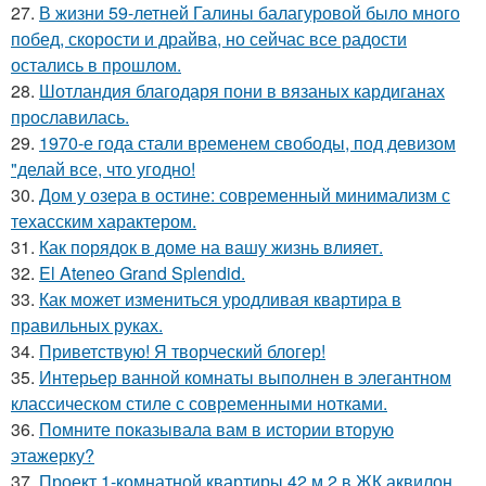
27.
В жизни 59-летней Галины балагуровой было много
побед, скорости и драйва, но сейчас все радости
остались в прошлом.
28.
Шотландия благодаря пони в вязаных кардиганах
прославилась.
29.
1970-е года стали временем свободы, под девизом
"делай все, что угодно!
30.
Дом у озера в остине: современный минимализм с
техасским характером.
31.
Как порядок в доме на вашу жизнь влияет.
32.
El Ateneo Grand Splendid.
33.
Как может измениться уродливая квартира в
правильных руках.
34.
Приветствую! Я творческий блогер!
35.
Интерьер ванной комнаты выполнен в элегантном
классическом стиле с современными нотками.
36.
Помните показывала вам в истории вторую
этажерку?
37.
Проект 1-комнатной квартиры 42 м 2 в ЖК аквилон