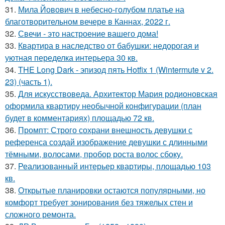
31.
Мила Йовович в небесно-голубом платье на
благотворительном вечере в Каннах, 2022 г.
32.
Свечи - это настроение вашего дома!
33.
Квартира в наследство от бабушки: недорогая и
уютная переделка интерьера 30 кв.
34.
THE Long Dark - эпизод пять Hotfix 1 (Wintermute v 2.
23) (часть 1).
35.
Для искусствоведа. Архитектор Мария родионовская
оформила квартиру необычной конфигурации (план
будет в комментариях) площадью 72 кв.
36.
Промпт: Строго сохрани внешность девушки с
референса создай изображение девушки с длинными
тёмными, волосами, пробор роста волос сбоку.
37.
Реализованный интерьер квартиры, площадью 103
кв.
38.
Открытые планировки остаются популярными, но
комфорт требует зонирования без тяжелых стен и
сложного ремонта.