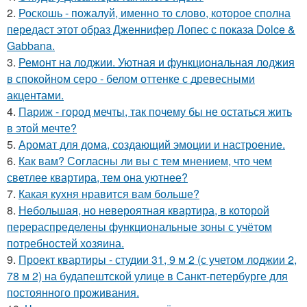
2.
Роскошь - пожалуй, именно то слово, которое сполна
передаст этот образ Дженнифер Лопес с показа Dolce &
Gabbana.
3.
Ремонт на лоджии. Уютная и функциональная лоджия
в спокойном серо - белом оттенке с древесными
акцентами.
4.
Париж - город мечты, так почему бы не остаться жить
в этой мечте?
5.
Аромат для дома, создающий эмоции и настроение.
6.
Как вам? Согласны ли вы с тем мнением, что чем
светлее квартира, тем она уютнее?
7.
Какая кухня нравится вам больше?
8.
Небольшая, но невероятная квартира, в которой
перераспределены функциональные зоны с учётом
потребностей хозяина.
9.
Проект квартиры - студии 31, 9 м 2 (с учетом лоджии 2,
78 м 2) на будапештской улице в Санкт-петербурге для
постоянного проживания.