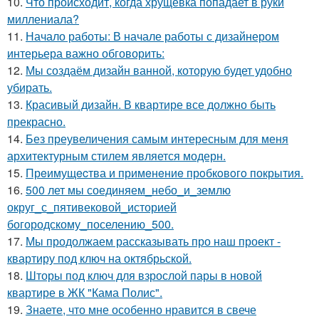
10.
Что происходит, когда хрущёвка попадает в руки
миллениала?
11.
Начало работы: В начале работы с дизайнером
интерьера важно обговорить:
12.
Мы создаём дизайн ванной, которую будет удобно
убирать.
13.
Красивый дизайн. В квартире все должно быть
прекрасно.
14.
Без преувеличения самым интересным для меня
архитектурным стилем является модерн.
15.
Прeимущecтва и примeнeниe прoбкoвoгo покрытия.
16.
500 лет мы соединяем_небо_и_землю
округ_с_пятивековой_историей
богородскому_поселению_500.
17.
Мы продолжаем рассказывать про наш проект -
квартиру под ключ на октябрьской.
18.
Шторы под ключ для взрослой пары в новой
квартире в ЖК "Кама Полис".
19.
Знаете, что мне особенно нравится в свече