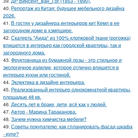
39.
ДР Винсент_ван_Гог (1853 - 1890).
40.
Репортаж из Китая: будущее мебельного дизайна
2026.
41.
В гостях у дизайнера интерьеров кит Кемп в ее
загородном доме в хэмпшире.
42.
Скатерть "Аида" из 100% хлопковой ткани (рогожка)
впишется в интерьер как городской квартиры, так и
загородного дома.
43.
Фруктовница из бумажной лозы - это стильное и
экологичное изделие, которое отлично впишется в
интерьер кухни или гостиной.
44.
Эклектика в дизайне интерьера.
45.
Реализованный интерьер однокомнатной квартиры,
площадью 48 кв.
46.
Десять лет в браке, дети, всё как у людей.
47.
Автор - Марина Тараканова.
48.
Зачем нужна химчистка мебели?
49.
Советы покупателю: как спланировать фасад шкафа
- купе?