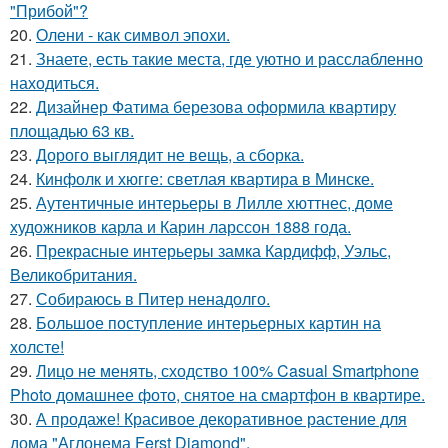
"Прибой"?
20.
Олени - как символ эпохи.
21.
Знаете, есть такие места, где уютно и расслабленно
находиться.
22.
Дизайнер Фатима березова оформила квартиру
площадью 63 кв.
23.
Дорого выглядит не вещь, а сборка.
24.
Кинфолк и хюгге: светлая квартира в Минске.
25.
Аутентичные интерьеры в Лилле хюттнес, доме
художников карла и Карин ларссон 1888 года.
26.
Прекрасные интерьеры замка Кардифф, Уэльс,
Великобритания.
27.
Собираюсь в Питер ненадолго.
28.
Большое поступление интерьерных картин на
холсте!
29.
Лицо не менять, сходство 100% Casual Smartphone
Photo домашнее фото, снятое на смартфон в квартире.
30.
А продаже! Красивое декоративное растение для
дома "Аглонема Ferst Diamond".