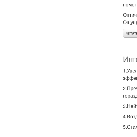
помог
Оптич
Ощуще
читат
Инт
1.Уве
эффек
2.Пре
гораз
3.Ней
4.Воз
5.Сти