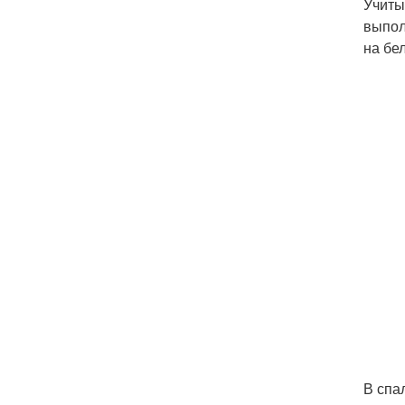
Учиты
выпол
на бе
В спа