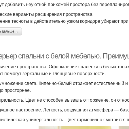
ут добавить неуютной прихожей простора без перепланиро
еские варианты расширения пространства
ние тесноты в действительно узком коридоре убирают пр
ь дальше →
ерьер спальни с белой мебелью. Преиму
личение пространства. Оформление спаленки в белых тонах
т помогут зеркальные и глянцевые поверхности.
умножение света. Кипенно-белый отражает естественный и
до просторнее.
тральность. Цвет не способен вызвать отторжение, он относ
душное настроение. Легкость, воздушная атмосфера — баз
листическая универсальность. Цвет гармонично смотрится 