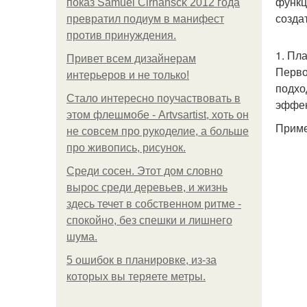
функц
показ Samuel Cirnansck 2012 года
созда
превратил подиум в манифест
против принуждения.
1. Пл
Привет всем дизайнерам
Перво
интерьеров и не только!
подхо
Стало интересно поучаствовать в
эффек
этом флешмобе - Artvsartist, хоть он
Приме
не совсем про рукоделие, а больше
про живопись, рисунок.
Среди сосен. Этот дом словно
вырос среди деревьев, и жизнь
здесь течет в собственном ритме -
спокойно, без спешки и лишнего
шума.
5 ошибок в планировке, из-за
которых вы теряете метры.