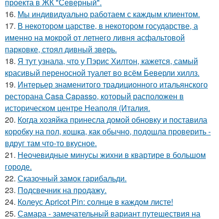
проекта в ЖК "Северный".
16.
Мы индивидуально работаем с каждым клиентом.
17.
В некотором царстве, в некотором государстве, а
именно на мокрой от летнего ливня асфальтовой
парковке, стоял дивный зверь.
18.
Я тут узнала, что у Пэрис Хилтон, кажется, самый
красивый переносной туалет во всём Беверли хиллз.
19.
Интерьер знаменитого традиционного итальянского
ресторана Casa Capasso, который расположен в
историческом центре Неаполя (Италия.
20.
Когда хозяйка принесла домой обновку и поставила
коробку на пол, кошка, как обычно, подошла проверить -
вдруг там что-то вкусное.
21.
Неочевидные минусы жихни в квартире в большом
городе.
22.
Сказочный замок гарибальди.
23.
Подсвечник на продажу.
24.
Колеус Apricot Pin: солнце в каждом листе!
25.
Самара - замечательный вариант путешествия на