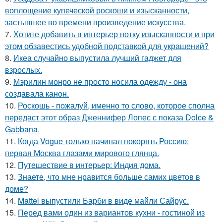
воплощение купеческой роскоши и изысканности,
застывшее во времени произведение искусства.
7.
Хотите добавить в интерьер нотку изысканности и при
этом обзавестись удобной подставкой для украшений?
8.
Икеа случайно выпустила лучший гаджет для
взрослых.
9.
Мэрилин монро не просто носила одежду - она
создавала канон.
10.
Роскошь - пожалуй, именно то слово, которое сполна
передаст этот образ Дженнифер Лопес с показа Dolce &
Gabbana.
11.
Когда Vogue только начинал покорять Россию:
первая Москва глазами мирового глянца.
12.
Путешествие в интерьер: Индия дома.
13.
Знаете, что мне нравится больше самих цветов в
доме?
14.
Mattel выпустили Барби в виде майли Сайрус.
15.
Перед вами один из вариантов кухни - гостиной из