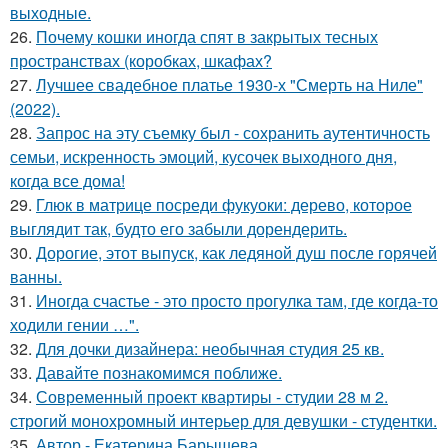
выходные.
26.
Почему кошки иногда спят в закрытых тесных
пространствах (коробках, шкафах?
27.
Лучшее свадебное платье 1930-х "Смерть на Ниле"
(2022).
28.
Запрос на эту съемку был - сохранить аутентичность
семьи, искренность эмоций, кусочек выходного дня,
когда все дома!
29.
Глюк в матрице посреди фукуоки: дерево, которое
выглядит так, будто его забыли дорендерить.
30.
Дорогие, этот выпуск, как ледяной душ после горячей
ванны.
31.
Иногда счастье - это просто прогулка там, где когда-то
ходили гении …".
32.
Для дочки дизайнера: необычная студия 25 кв.
33.
Давайте познакомимся поближе.
34.
Современный проект квартиры - студии 28 м 2.
строгий монохромный интерьер для девушки - студентки.
35.
Автор - Екатерина Барышева.