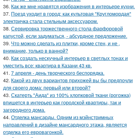
36.
Как же мне нравятся изображения в интерьере кухни.
37.
Поезд уходит в город: как культовая "Кругломордая"
электричка стала стильным аксессуаром.
38.
Сервировка торжественного стола фарфоровой
капустой, если задуматься, - абсурдное предложение.
39.
Что можно сделать из плитки, кроме стен, и не ,
внимание, только в ванной?
40.
Как создать нескучный интерьер в светлых тонах и
уместить все: квартира в Казани 43 кв.
41.
7 апреля - день творческого беспорядка.
42.
Какой из двух вариантов прихожей вы бы предпочли
для своего дома: первый или второй?
43.
Скатерть "Аида" из 100% хлопковой ткани (рогожка)
впишется в интерьер как городской квартиры, так и
загородного дома.
44.
Отделка мансарды. Одним из мэйнстримных
направлений в дизайне мансардного этажа, является
отделка его евровагонкой.