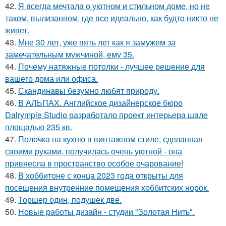
42.
Я всегда мечтала о уютном и стильном доме, но не
таком, вылизанном, где все идеально, как будто никто не
живет.
43.
Мне 30 лет, уже пять лет как я замужем за
замечательным мужчиной, ему 35.
44.
Почему натяжные потолки - лучшее решение для
вашего дома или офиса.
45.
Скандинавы безумно любят природу.
46.
В АЛЬПАХ. Английское дизайнерское бюро
Dalrymple Studio разработало проект интерьера шале
площадью 235 кв.
47.
Полочка на кухню в винтажном стиле, сделанная
своими руками, получилась очень уютной - она
привнесла в пространство особое очарование!
48.
В хоббитоне с конца 2023 года открыты для
посещения внутренние помещения хоббитских норок.
49.
Торшер один, подушек две.
50.
Новые работы дизайн - студии "Золотая Нить".