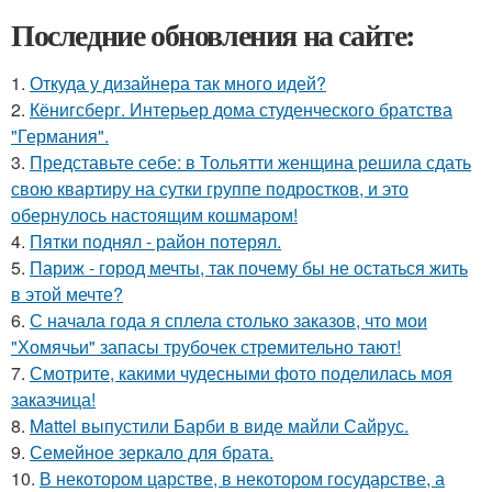
Последние обновления на сайте:
1.
Откуда у дизайнера так много идей?
2.
Кёнигсберг. Интерьер дома студенческого братства
"Германия".
3.
Представьте себе: в Тольятти женщина решила сдать
свою квартиру на сутки группе подростков, и это
обернулось настоящим кошмаром!
4.
Пятки поднял - район потерял.
5.
Париж - город мечты, так почему бы не остаться жить
в этой мечте?
6.
С начала года я сплела столько заказов, что мои
"Хомячьи" запасы трубочек стремительно тают!
7.
Смотрите, какими чудесными фото поделилась моя
заказчица!
8.
Mattel выпустили Барби в виде майли Сайрус.
9.
Семейное зеркало для брата.
10.
В некотором царстве, в некотором государстве, а