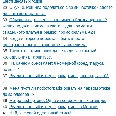
шестидесятых годов.
32.
О кухне. Решила поделиться с вами частичкой своего
личного пространства.
33.
Обычная пара: невеста по имени Александра и её
жених подали заявку на кастинг для примерки
свадебного платья в рамках промо фильма A24.
34.
Когда интерьер перестаёт быть просто
пространством, он становится заявлением.
35.
Такого, вы точно никогда не видели: скрытый
холодильник в гарнитуре.
36.
На банном обновляется номерной фонд "паруса
номер 1".
37.
Реализованный интерьер квартиры, площадью 103
кв.
38.
Меня пустили пофотографировать на первом этаже
дома елисеевых.
39.
Метро лефортово. Одна из современных станций.
40.
Реализованный интерьер квартиры в Минске.
41.
Найдите свой идеальный стиль!