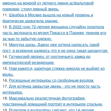
именно на мокрой от летнего ливня асфальтовой
парковке, стоял дивный зверь.
11.
Швабра в Москве вышла на новый уровень и
фактически захватила здание.
12.
В 2022 году 72-летняя женщина случайно похитила
часть экспоната из музея Пикассо в Париже, приняв его
за чью-то забытую одежду.
13.
Минутка шизы. Давно уже хотела написать такой
пост, и искренне надеюсь что я не одна такая шизанутая.
14.
Гатчинский дворец: от охотничьего замка до
императорской резиденции.
15.
Нам кажется, каретная стяжка никогда не выйдет из
моды.
16.
Роскошные интерьеры со свободным входом.
17.
Для котёнка закрытая дверь - это не просто часть
интерьера.
18.
Максимально реалистичная фотография,
чувственный домашний портрет в интерьере спальни.
19.
Родители и волонтёры считают, что 14-летняя