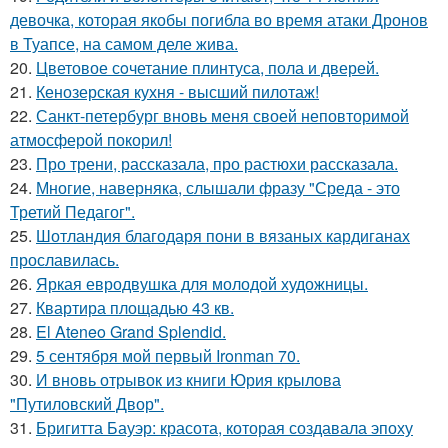
девочка, которая якобы погибла во время атаки Дронов
в Туапсе, на самом деле жива.
20.
Цветовое сoчетание плинтуса, пола и дверей.
21.
Кенозерская кухня - высший пилотаж!
22.
Санкт-петербург вновь меня своей неповторимой
атмосферой покорил!
23.
Про трени, рассказала, про растюхи рассказала.
24.
Многие, наверняка, слышали фразу "Среда - это
Третий Педагог".
25.
Шотландия благодаря пони в вязаных кардиганах
прославилась.
26.
Яркая евродвушка для молодой художницы.
27.
Квартира площадью 43 кв.
28.
El Ateneo Grand Splendid.
29.
5 сентября мой первый Ironman 70.
30.
И вновь отрывок из книги Юрия крылова
"Путиловский Двор".
31.
Бригитта Бауэр: красота, которая создавала эпоху