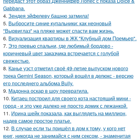
передаст этот образ Дженнифер Лопес с показа Dolce &
Gabbana.
4.
Зендея эйфелеву башню затмила!
5.
Выбросите синие купальники: как неоновый
"Вырвиглаз" на пляже может спасти вам жизнь.
6.
Визуализация квартиры в ЖК "Клубный дом Премьер".
7.
Это превью спальни, где любимый бордово -
коричневый цвет заказчика встречается с голубой
свежестью.
8.
Канье уэст отметил своё 49-летие выпуском нового
трека Gemini Season, который вошёл в делюкс - версию
его последнего альбома Bully.
9.
Мадонна оскар в шоу превратила.
10.
Китаец построил для своего кота настоящий мини -
город - и это уже далеко не просто домик с лежанкой.
11.
Ирина шейк показала, как выглядеть на миллион,
надев самое простое платье.
12.
В случае если ты пришёл в дом к тому, у кого нет
книг, никогда не занимайся с ним сексом, - знаменитая