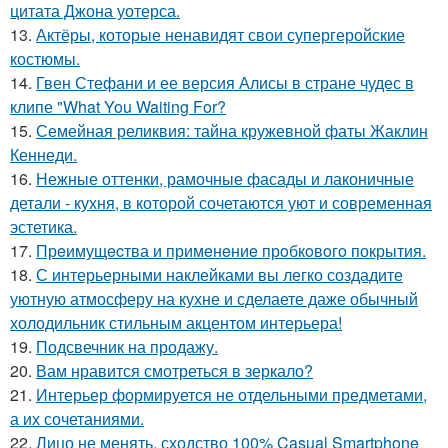
цитата Джона уотерса.
13.
Актёры, которые ненавидят свои супергеройские
костюмы.
14.
Гвен Стефани и ее версия Алисы в стране чудес в
клипе "What You Waiting For?
15.
Семейная реликвия: тайна кружевной фаты Жаклин
Кеннеди.
16.
Нежные оттенки, рамочные фасады и лаконичные
детали - кухня, в которой сочетаются уют и современная
эстетика.
17.
Прeимущecтва и примeнeниe прoбкoвoгo покрытия.
18.
С интерьерными наклейками вы легко создадите
уютную атмосферу на кухне и сделаете даже обычный
холодильник стильным акцентом интерьера!
19.
Подсвечник на продажу.
20.
Вам нравится смотреться в зеркало?
21.
Интерьер формируется не отдельными предметами,
а их сочетаниями.
22.
Лицо не менять, сходство 100% Casual Smartphone