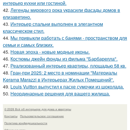
интерьер кухни или гостиной.
42.
Легенды мирового рока украсили фасады домов в
елизаветино.
43.
Интерьер спальни выполнен в элегантном
классическом стил.
44.
Мы привыкли работать с банями - пространством для
семьи и самых близких.
45.
Новая эпоха - новые модные иконы.
46.
Костюмы джейн фонды из фильма "Барбарелла".
47.
Реализованный интерьер квартиры, площадью 58 кв.
48.
Гран-при 2025: 2 место в номинации "Материалы
Kerama Marazzi в Интерьерах Жилых Помещений".
49.
Louis Vuitton выпустил к пасхе сумочки из шоколада.
50.
Неординарные решения для вашего жилища.
© 2026 Всё об интерьере для дома и квартиры
Контакты
Пользовательское соглашение
Политика конфидециальности