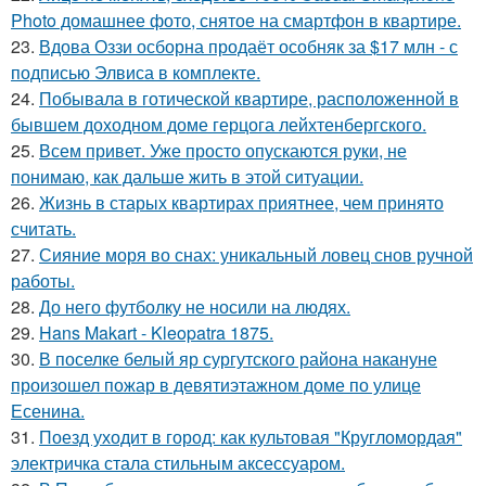
Photo домашнее фото, снятое на смартфон в квартире.
23.
Вдова Оззи осборна продаёт особняк за $17 млн - с
подписью Элвиса в комплекте.
24.
Побывала в готической квартире, расположенной в
бывшем доходном доме герцога лейхтенбергского.
25.
Всем привет. Уже просто опускаются руки, не
понимаю, как дальше жить в этой ситуации.
26.
Жизнь в старых квартирах приятнее, чем принято
считать.
27.
Сияние моря во снах: уникальный ловец снов ручной
работы.
28.
До него футболку не носили на людях.
29.
Hans Makart - Kleopatra 1875.
30.
В поселке белый яр сургутского района накануне
произошел пожар в девятиэтажном доме по улице
Есенина.
31.
Поезд уходит в город: как культовая "Кругломордая"
электричка стала стильным аксессуаром.