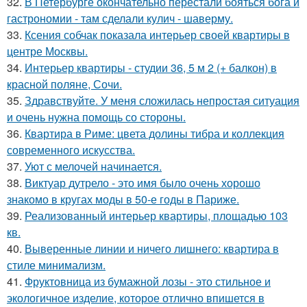
32.
В Петербурге окончательно перестали бояться бога и
гастрономии - там сделали кулич - шаверму.
33.
Ксения собчак показала интерьер своей квартиры в
центре Москвы.
34.
Интерьер квартиры - студии 36, 5 м 2 (+ балкон) в
красной поляне, Сочи.
35.
Здравствуйте. У меня сложилась непростая ситуация
и очень нужна помощь со стороны.
36.
Квартира в Риме: цвета долины тибра и коллекция
современного искусства.
37.
Уют с мелочей начинается.
38.
Виктуар дутрело - это имя было очень хорошо
знакомо в кругах моды в 50-е годы в Париже.
39.
Реализованный интерьер квартиры, площадью 103
кв.
40.
Выверенные линии и ничего лишнего: квартира в
стиле минимализм.
41.
Фруктовница из бумажной лозы - это стильное и
экологичное изделие, которое отлично впишется в